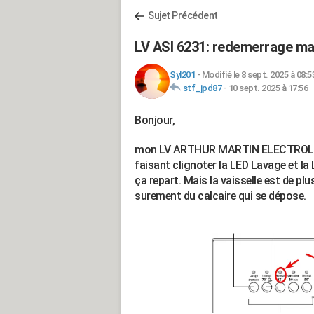
Sujet Précédent
LV ASI 6231: redemerrage man
Syl201
-
Modifié le 8 sept. 2025 à 08:5
stf_jpd87
-
10 sept. 2025 à 17:56
Bonjour,
mon LV ARTHUR MARTIN ELECTROLUX AS
faisant clignoter la LED Lavage et l
ça repart. Mais la vaisselle est de pl
surement du calcaire qui se dépose.