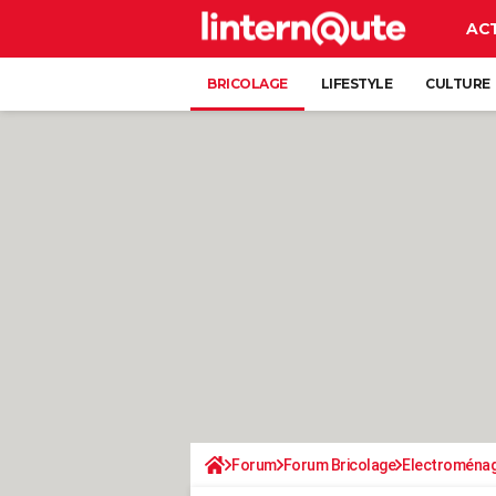
AC
BRICOLAGE
LIFESTYLE
CULTURE
Forum
Forum Bricolage
Electroména