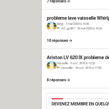
7 réponses
probleme lave vaisselle Whirl
didgi
-
7 mai 2020 à 14:45
stf_jpd87
-
10 mai 2020 à 19:26
10 réponses
Ariston LV 620 IX probleme d
mizouille
-
9 oct. 2015 à 12:23
mizouille
-
16 oct. 2015 à 17:58
8 réponses
DEVENEZ MEMBRE EN QUELQ