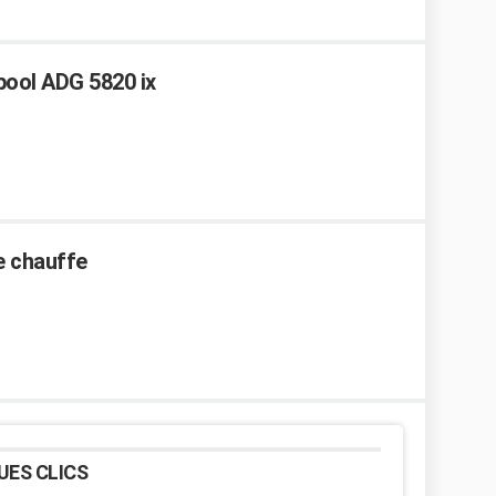
pool ADG 5820 ix
e chauffe
UES CLICS