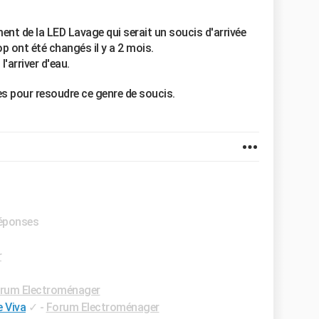
ent de la LED Lavage qui serait un soucis d'arrivée
p ont été changés il y a 2 mois.
l'arriver d'eau.
es pour resoudre ce genre de soucis.
réponses
r
rum Electroménager
e Viva
✓
-
Forum Electroménager