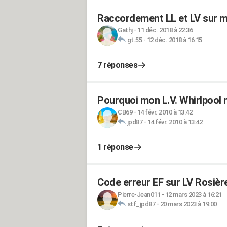
Raccordement LL et LV sur 
Gathj
-
11 déc. 2018 à 22:36
gt.55
-
12 déc. 2018 à 16:15
7 réponses
Pourquoi mon L.V. Whirlpool n
CB69
-
14 févr. 2010 à 13:42
jpd87
-
14 févr. 2010 à 13:42
1 réponse
Code erreur EF sur LV Rosièr
Pierre-Jean011
-
12 mars 2023 à 16:21
stf_jpd87
-
20 mars 2023 à 19:00