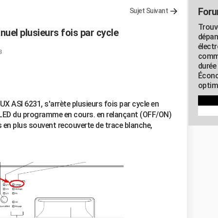
Foru
Sujet Suivant
Trouv
uel plusieurs fois par cycle
dépan
élect
3
commu
durée
Écono
optimi
I 6231, s'arrète plusieurs fois par cycle en
a LED du programme en cours. en relançant (OFF/ON)
us en plus souvent recouverte de trace blanche,