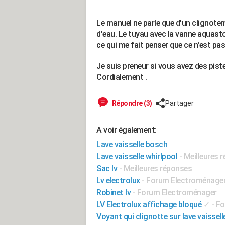
Le manuel ne parle que d'un clignotem
d'eau. Le tuyau avec la vanne aquasto
ce qui me fait penser que ce n'est pas 
Je suis preneur si vous avez des pist
Cordialement .
Répondre (3)
Partager
A voir également:
Lave vaisselle bosch
Lave vaisselle whirlpool
- Meilleures 
Sac lv
- Meilleures réponses
Lv electrolux
-
Forum Electroménage
Robinet lv
-
Forum Electroménager
LV Electrolux affichage bloqué
✓
-
Fo
Voyant qui clignotte sur lave vaissell