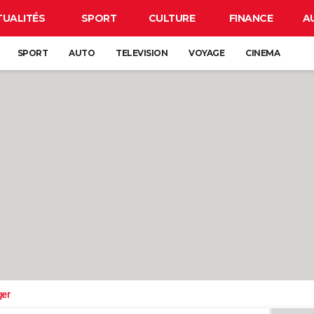
TUALITÉS
SPORT
CULTURE
FINANCE
A
SPORT
AUTO
TELEVISION
VOYAGE
CINEMA
ger