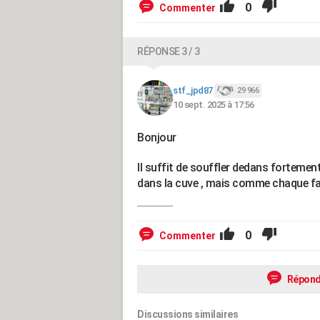
0
Commenter
RÉPONSE 3 / 3
stf_jpd87
29 966
10 sept. 2025 à 17:56
Bonjour
Il suffit de souffler dedans fortemen
dans la cuve , mais comme chaque fab
0
Commenter
Répond
Discussions similaires