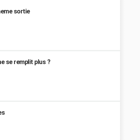
meme sortie
e se remplit plus ?
es