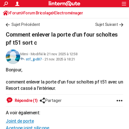
ACTUALITÉS
Forum
Forum Bricolage
Connexion
Electroménager
S'inscrire
Rechercher
Société
Education
Villes
Politique
Faits Divers
Monde
+
SPORT
Sujet Précédent
Sujet Suivant
Football
Cyclisme
Forum
Coupe du monde 2026
Tennis
Rugby
CULTURE
Comment enlever la porte d'un four scholtes
TNT
Cinéma
Musique
Programme TV
Streaming
Sorties cinéma
+
pf t51 sort c
FINANCE
Impôts
Immobilier
Banque
Crédit
Retraite
Epargne
Risques naturels par ville
Assurance
AUTO
Mimi
-
Modifié le 21 nov. 2025 à 12:58
stf_jpd87
-
21 nov. 2025 à 18:21
Réserver un essai
Berlines
Forum auto
Essais
Citadines
SUV
+
HIGH-TECH
Bonjour,
Meilleur smartphone
Ordinateurs
Guide high-tech
Mobiles
Internet
Jeux vidéo
+
BRICOLAGE
comment enlever la porte d'un four scholtes pf t51 avec un
Aménagement intérieur
Cuisine
Jardinage
+
Forum
Extérieur
Salle de bains
Rangement
Resort cassé a l'intérieur.
WEEK-END
Escapades
Expositions
Week-end nature
Guides de France
Patrimoine
Musées
+
Répondre (1)
Partager
LIFESTYLE
Bien-être
Mode
+
Art de vivre
Loisirs
Modes de vie
A voir également:
SANTE
Joint de porte
Guide de la santé
Médicaments
+
Alimentation
Maladies
Sommeil
VOYAGE
Acetone joint silicone