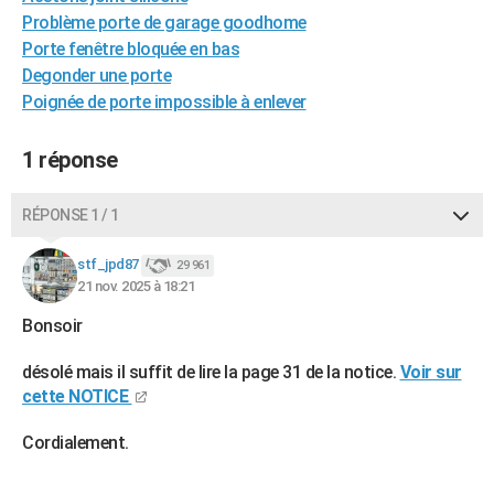
Problème porte de garage goodhome
City break
Voyage de noces
Climat
Destinations
Voyage nature
Forum
+
PHOTO
Porte fenêtre bloquée en bas
GUIDES D'ACHAT
Degonder une porte
Poignée de porte impossible à enlever
BONS PLANS
1 réponse
CARTE DE VOEUX
Carte Bonne année
Carte Pâques
Carte de Noël
Carte Saint-Valentin
Carte d'anniversaire
DICTIONNAIRE
RÉPONSE 1 / 1
Biographies
Expressions
Dictionnaire
Citations
Proverbes
PROGRAMME TV
stf_jpd87
29 961
21 nov. 2025 à 18:21
COPAINS D'AVANT
Bonsoir
Se connecter
Collèges
Universités
Service militaire
S'inscrire
Lycées
Primaires
Entreprises
Avis de recherche
AVIS DE DÉCÈS
désolé mais il suffit de lire la page 31 de la notice.
Voir sur
FORUM
cette NOTICE
Lifestyle
Sport
Television
Cinema
Bricolage
Culture
Auto
Voyage
Cordialement.