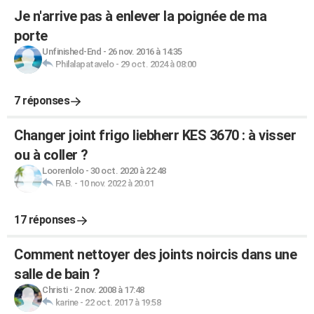
Je n'arrive pas à enlever la poignée de ma
porte
Unfinished-End
-
26 nov. 2016 à 14:35
Philalapatavelo
-
29 oct. 2024 à 08:00
7 réponses
Changer joint frigo liebherr KES 3670 : à visser
ou à coller ?
Loorenlolo
-
30 oct. 2020 à 22:48
FAB.
-
10 nov. 2022 à 20:01
17 réponses
Comment nettoyer des joints noircis dans une
salle de bain ?
Christi
-
2 nov. 2008 à 17:48
karine
-
22 oct. 2017 à 19:58