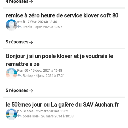
4 réponses
remise à zéro heure de service klover soft 80
stefi
-
7 févr. 2024 à 13:46
FredR
-
9 juin 2025 à 19:57
9 réponses
Bonjour j ai un poele klover et je voudrais le
remettre a ze
Rem60
-
15 déc. 2021 à 16:48
Reriop
-
4 janv. 2024 à 17:21
5 réponses
le 50èmes jour ou La galère du SAV Auchan.fr
poule soie
-
25 mars 2014 à 11:52
poule soie
-
26 mars 2014 à 10:08