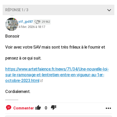
City break
Voyage de noces
Climat
Destinations
Voyage nature
Forum
+
PHOTO
RÉPONSE 1 / 3
GUIDES D'ACHAT
stf_jpd87
29 962
4 févr. 2026 à 18:17
BONS PLANS
Bonsoir
CARTE DE VOEUX
Voir avec votre SAV mais sont très frileux à le fournir et
Carte Bonne année
Carte Pâques
Carte de Noël
Carte Saint-Valentin
Carte d'anniversaire
DICTIONNAIRE
pensez à ce qui suit.
Biographies
Expressions
Dictionnaire
Citations
Proverbes
PROGRAMME TV
https://www.artetfaience.fr/news/71/34/Une-nouvelle-loi-
COPAINS D'AVANT
sur-le-ramonage-et-lentretien-entre-en-vigueur-au-1er-
Se connecter
Collèges
Universités
Service militaire
S'inscrire
Lycées
Primaires
Entreprises
Avis de recherche
octobre-2023.html
AVIS DE DÉCÈS
FORUM
Cordialement.
Lifestyle
Sport
Television
Cinema
Bricolage
Culture
Auto
Voyage
0
Commenter