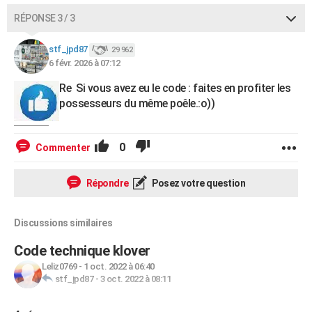
RÉPONSE 3 / 3
stf_jpd87
29 962
6 févr. 2026 à 07:12
Re Si vous avez eu le code : faites en profiter les
possesseurs du même poêle.:o))
0
Commenter
Répondre
Posez votre question
Discussions similaires
Code technique klover
Leliz0769
-
1 oct. 2022 à 06:40
stf_jpd87
-
3 oct. 2022 à 08:11