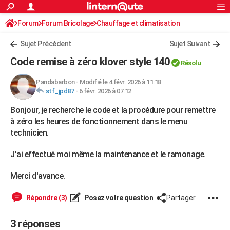
ACTUALITÉS
Forum
Forum Bricolage
Connexion
Chauffage et climatisation
S'inscrire
Rechercher
Société
Education
Villes
Politique
Faits Divers
Monde
+
SPORT
Chauffage bois/pellet/granulés
Sujet Précédent
Sujet Suivant
Football
Cyclisme
Forum
Coupe du monde 2026
Tennis
Rugby
CULTURE
Code remise à zéro klover style 140
Résolu
TNT
Cinéma
Musique
Programme TV
Streaming
Sorties cinéma
+
FINANCE
Pandabarbon
-
Modifié le 4 févr. 2026 à 11:18
stf_jpd87
-
6 févr. 2026 à 07:12
Impôts
Immobilier
Banque
Crédit
Retraite
Epargne
Risques naturels par ville
Assurance
AUTO
Bonjour, je recherche le code et la procédure pour remettre
Réserver un essai
Berlines
Forum auto
Essais
Citadines
SUV
+
HIGH-TECH
à zéro les heures de fonctionnement dans le menu
technicien.
Meilleur smartphone
Ordinateurs
Guide high-tech
Mobiles
Internet
Jeux vidéo
+
BRICOLAGE
J'ai effectué moi même la maintenance et le ramonage.
Aménagement intérieur
Cuisine
Jardinage
+
Forum
Extérieur
Salle de bains
Rangement
WEEK-END
Merci d'avance.
Escapades
Expositions
Week-end nature
Guides de France
Patrimoine
Musées
+
LIFESTYLE
Répondre (3)
Posez votre question
Partager
Bien-être
Mode
+
Art de vivre
Loisirs
Modes de vie
SANTE
Guide de la santé
Médicaments
+
Alimentation
Maladies
Sommeil
VOYAGE
3 réponses