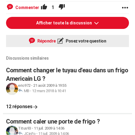
1
Commenter
Afficher toute la discussion
Répondre
Posez votre question
Discussions similaires
Comment changer le tuyau d'eau dans un frigo
Americain LG ?
eric972
-
21 août 2009 à 19:55
MB
-
12 mars 2018 à 10:41
12 réponses
Comment caler une porte de frigo ?
Titus93
-
11 juil. 2009 à 14:06
JCinFo
-
11 juil. 2009 à 14:06