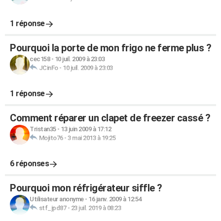
1 réponse
Pourquoi la porte de mon frigo ne ferme plus ?
cec158
-
10 juil. 2009 à 23:03
JCinFo
-
10 juil. 2009 à 23:03
1 réponse
Comment réparer un clapet de freezer cassé ?
Tristan35
-
13 juin 2009 à 17:12
Mojito76
-
3 mai 2013 à 19:25
6 réponses
Pourquoi mon réfrigérateur siffle ?
Utilisateur anonyme
-
16 janv. 2009 à 12:54
stf_jpd87
-
23 juil. 2019 à 08:23