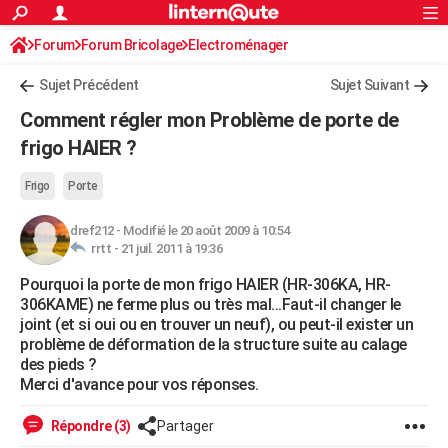
ACTUALITÉS
Forum
Forum Bricolage
Connexion
Electroménager
S'inscrire
Rechercher
Société
Education
Villes
Politique
Faits Divers
Monde
+
SPORT
Sujet Précédent
Sujet Suivant
Football
Cyclisme
Forum
Coupe du monde 2026
Tennis
Rugby
CULTURE
Comment régler mon Problème de porte de
TNT
Cinéma
Musique
Programme TV
Streaming
Sorties cinéma
+
frigo HAIER ?
FINANCE
Impôts
Immobilier
Banque
Crédit
Retraite
Epargne
Risques naturels par ville
Assurance
AUTO
Frigo
Porte
Réserver un essai
Berlines
Forum auto
Essais
Citadines
SUV
+
HIGH-TECH
dref212
-
Modifié le 20 août 2009 à 10:54
rrtt -
21 juil. 2011 à 19:36
Meilleur smartphone
Ordinateurs
Guide high-tech
Mobiles
Internet
Jeux vidéo
+
BRICOLAGE
Pourquoi la porte de mon frigo HAIER (HR-306KA, HR-
306KAME) ne ferme plus ou très mal...Faut-il changer le
Aménagement intérieur
Cuisine
Jardinage
+
Forum
Extérieur
Salle de bains
Rangement
WEEK-END
joint (et si oui ou en trouver un neuf), ou peut-il exister un
problème de déformation de la structure suite au calage
Escapades
Expositions
Week-end nature
Guides de France
Patrimoine
Musées
+
LIFESTYLE
des pieds ?
Merci d'avance pour vos réponses.
Bien-être
Mode
+
Art de vivre
Loisirs
Modes de vie
SANTE
Répondre (3)
Partager
Guide de la santé
Médicaments
+
Alimentation
Maladies
Sommeil
VOYAGE