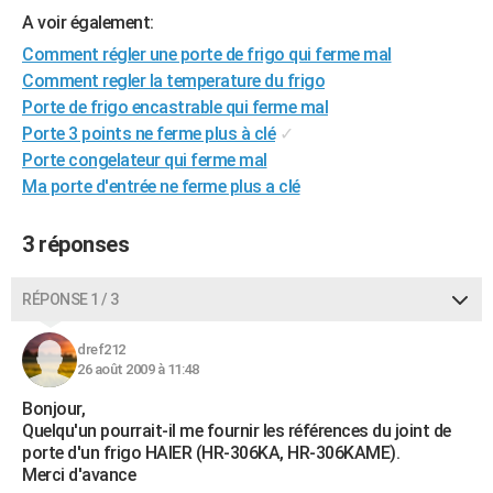
A voir également:
City break
Voyage de noces
Climat
Destinations
Voyage nature
Forum
+
PHOTO
Comment régler une porte de frigo qui ferme mal
GUIDES D'ACHAT
Comment regler la temperature du frigo
Porte de frigo encastrable qui ferme mal
BONS PLANS
Porte 3 points ne ferme plus à clé
✓
Porte congelateur qui ferme mal
CARTE DE VOEUX
Ma porte d'entrée ne ferme plus a clé
Carte Bonne année
Carte Pâques
Carte de Noël
Carte Saint-Valentin
Carte d'anniversaire
DICTIONNAIRE
3 réponses
Biographies
Expressions
Dictionnaire
Citations
Proverbes
PROGRAMME TV
COPAINS D'AVANT
RÉPONSE 1 / 3
Se connecter
Collèges
Universités
Service militaire
S'inscrire
Lycées
Primaires
Entreprises
Avis de recherche
AVIS DE DÉCÈS
dref212
26 août 2009 à 11:48
FORUM
Bonjour,
Lifestyle
Sport
Television
Cinema
Bricolage
Culture
Auto
Voyage
Quelqu'un pourrait-il me fournir les références du joint de
porte d'un frigo HAIER (HR-306KA, HR-306KAME).
Merci d'avance