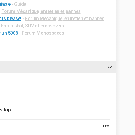
iable
- Guide
-
Forum Mécanique, entretien et pannes
nts please!
-
Forum Mécanique, entretien et pannes
-
Forum 4x4, SUV et crossovers
r un 5008
-
Forum Monospaces
as top