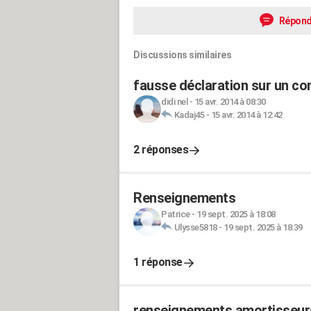
Répond
Discussions similaires
fausse déclaration sur un con
didi nel
-
15 avr. 2014 à 08:30
Kadaj45
-
15 avr. 2014 à 12:42
2 réponses
Renseignements
Patrice
-
19 sept. 2025 à 18:08
Ulysse5818
-
19 sept. 2025 à 18:39
1 réponse
renseignements amortisseur