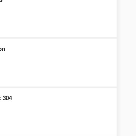
on
 304