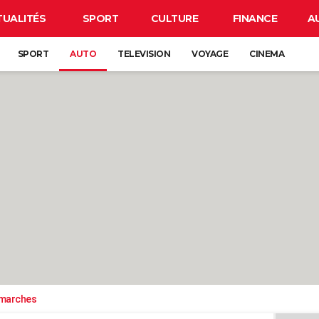
TUALITÉS
SPORT
CULTURE
FINANCE
A
SPORT
AUTO
TELEVISION
VOYAGE
CINEMA
émarches