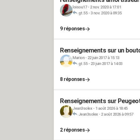
loisou17
-
2 nov. 2020 à 17:01
gt.55
-
3 nov. 2020 à 09:35
9 réponses
Renseignements sur un bout
Marion
-
22 juin 2017 à 15:13
gt.55
-
23 juin 2017 à 14:03
8 réponses
Renseignements sur Peugeot
Jean3solex
-
1 août 2026 à 18:45
Jean3solex
-
2 août 2026 à 09:57
2 réponses