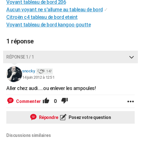
Voyant tableau de bord 206
City break
Voyage de noces
Climat
Destinations
Voyage nature
Forum
+
PHOTO
Aucun voyant ne s'allume au tableau de bord
✓
Citroën c4 tableau de bord eteint
GUIDES D'ACHAT
Voyant tableau de bord kangoo goutte
BONS PLANS
1 réponse
CARTE DE VOEUX
Carte Bonne année
Carte Pâques
Carte de Noël
Carte Saint-Valentin
Carte d'anniversaire
RÉPONSE 1 / 1
DICTIONNAIRE
Biographies
Expressions
Dictionnaire
Citations
Proverbes
snocky.
PROGRAMME TV
147
14 juin 2012 à 12:51
COPAINS D'AVANT
Aller chez audi.....ou enlever les ampoules!
Se connecter
Collèges
Universités
Service militaire
S'inscrire
Lycées
Primaires
Entreprises
Avis de recherche
AVIS DE DÉCÈS
0
Commenter
FORUM
Répondre
Posez votre question
Lifestyle
Sport
Television
Cinema
Bricolage
Culture
Auto
Voyage
Discussions similaires