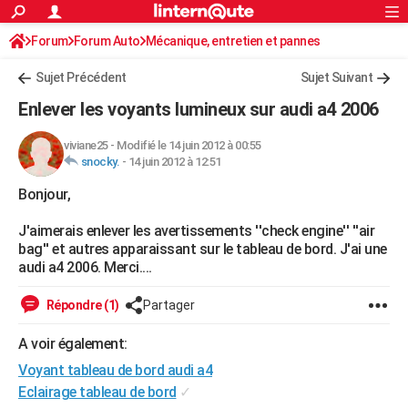
ACTUALITÉS
Forum
Forum Auto
Mécanique, entretien et pannes
Connexion
S'inscrire
Rechercher
Société
Education
Villes
Politique
Faits Divers
Monde
+
SPORT
Sujet Précédent
Sujet Suivant
Football
Cyclisme
Forum
Coupe du monde 2026
Tennis
Rugby
CULTURE
Enlever les voyants lumineux sur audi a4 2006
TNT
Cinéma
Musique
Programme TV
Streaming
Sorties cinéma
+
FINANCE
viviane25
-
Modifié le 14 juin 2012 à 00:55
snocky.
-
14 juin 2012 à 12:51
Impôts
Immobilier
Banque
Crédit
Retraite
Epargne
Risques naturels par ville
Assurance
AUTO
Bonjour,
Réserver un essai
Berlines
Forum auto
Essais
Citadines
SUV
+
HIGH-TECH
J'aimerais enlever les avertissements ''check engine'' ''air
Meilleur smartphone
Ordinateurs
Guide high-tech
Mobiles
Internet
Jeux vidéo
+
BRICOLAGE
bag'' et autres apparaissant sur le tableau de bord. J'ai une
audi a4 2006. Merci....
Aménagement intérieur
Cuisine
Jardinage
+
Forum
Extérieur
Salle de bains
Rangement
WEEK-END
Répondre (1)
Partager
Escapades
Expositions
Week-end nature
Guides de France
Patrimoine
Musées
+
LIFESTYLE
A voir également:
Bien-être
Mode
+
Art de vivre
Loisirs
Modes de vie
SANTE
Voyant tableau de bord audi a4
Guide de la santé
Médicaments
+
Alimentation
Maladies
Sommeil
Eclairage tableau de bord
✓
VOYAGE