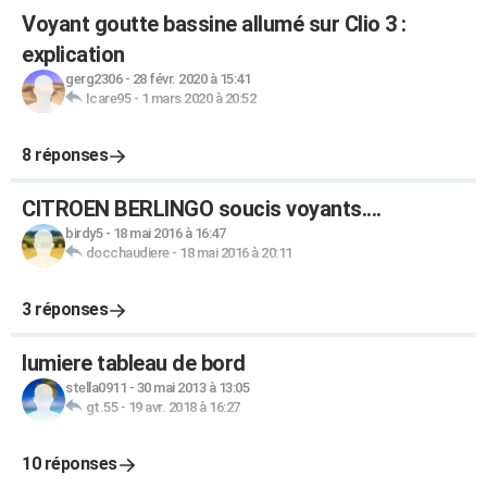
Voyant goutte bassine allumé sur Clio 3 :
explication
gerg2306
-
28 févr. 2020 à 15:41
Icare95
-
1 mars 2020 à 20:52
8 réponses
CITROEN BERLINGO soucis voyants....
birdy5
-
18 mai 2016 à 16:47
docchaudiere
-
18 mai 2016 à 20:11
3 réponses
lumiere tableau de bord
stella0911
-
30 mai 2013 à 13:05
gt.55
-
19 avr. 2018 à 16:27
10 réponses