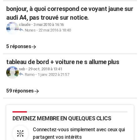
bonjour, à quoi correspond ce voyant jaune sur
audi A4, pas trouvé sur notice.
claude
-
3 mai 2010 à 16:16
Nunes
-
22 mai 2016 à 18:40
5 réponses
tableau de bord + voiture ne s allume plus
seb
-
29 oct. 2018 à 13:41
Ramo
-
1 janv. 2022 à 21:57
59 réponses
DEVENEZ MEMBRE EN QUELQUES CLICS
Connectez-vous simplement avec ceux qui
partagent vos intérêts