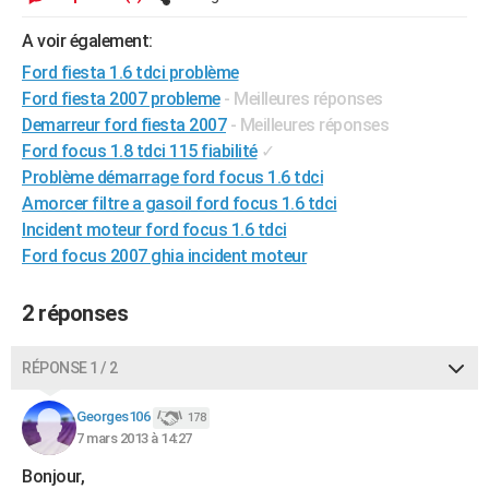
City break
Voyage de noces
Climat
Destinations
Voyage nature
Forum
+
PHOTO
A voir également:
GUIDES D'ACHAT
Ford fiesta 1.6 tdci problème
Ford fiesta 2007 probleme
- Meilleures réponses
BONS PLANS
Demarreur ford fiesta 2007
- Meilleures réponses
Ford focus 1.8 tdci 115 fiabilité
✓
CARTE DE VOEUX
Problème démarrage ford focus 1.6 tdci
Carte Bonne année
Carte Pâques
Carte de Noël
Carte Saint-Valentin
Carte d'anniversaire
Amorcer filtre a gasoil ford focus 1.6 tdci
DICTIONNAIRE
Incident moteur ford focus 1.6 tdci
Biographies
Expressions
Dictionnaire
Citations
Proverbes
PROGRAMME TV
Ford focus 2007 ghia incident moteur
COPAINS D'AVANT
2 réponses
Se connecter
Collèges
Universités
Service militaire
S'inscrire
Lycées
Primaires
Entreprises
Avis de recherche
AVIS DE DÉCÈS
RÉPONSE 1 / 2
FORUM
Georges106
178
Lifestyle
Sport
Television
Cinema
Bricolage
Culture
Auto
Voyage
7 mars 2013 à 14:27
Bonjour,