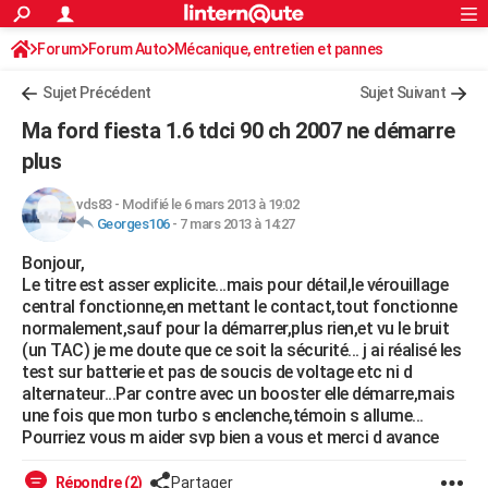
ACTUALITÉS
Forum
Forum Auto
Mécanique, entretien et pannes
Connexion
S'inscrire
Rechercher
Société
Education
Villes
Politique
Faits Divers
Monde
+
SPORT
Sujet Précédent
Sujet Suivant
Football
Cyclisme
Forum
Coupe du monde 2026
Tennis
Rugby
CULTURE
Ma ford fiesta 1.6 tdci 90 ch 2007 ne démarre
TNT
Cinéma
Musique
Programme TV
Streaming
Sorties cinéma
+
plus
FINANCE
Impôts
Immobilier
Banque
Crédit
Retraite
Epargne
Risques naturels par ville
Assurance
AUTO
vds83
-
Modifié le 6 mars 2013 à 19:02
Georges106
-
7 mars 2013 à 14:27
Réserver un essai
Berlines
Forum auto
Essais
Citadines
SUV
+
HIGH-TECH
Bonjour,
Le titre est asser explicite...mais pour détail,le vérouillage
Meilleur smartphone
Ordinateurs
Guide high-tech
Mobiles
Internet
Jeux vidéo
+
BRICOLAGE
central fonctionne,en mettant le contact,tout fonctionne
normalement,sauf pour la démarrer,plus rien,et vu le bruit
Aménagement intérieur
Cuisine
Jardinage
+
Forum
Extérieur
Salle de bains
Rangement
WEEK-END
(un TAC) je me doute que ce soit la sécurité... j ai réalisé les
test sur batterie et pas de soucis de voltage etc ni d
Escapades
Expositions
Week-end nature
Guides de France
Patrimoine
Musées
+
LIFESTYLE
alternateur...Par contre avec un booster elle démarre,mais
une fois que mon turbo s enclenche,témoin s allume...
Bien-être
Mode
+
Art de vivre
Loisirs
Modes de vie
SANTE
Pourriez vous m aider svp bien a vous et merci d avance
Guide de la santé
Médicaments
+
Alimentation
Maladies
Sommeil
VOYAGE
Répondre (2)
Partager