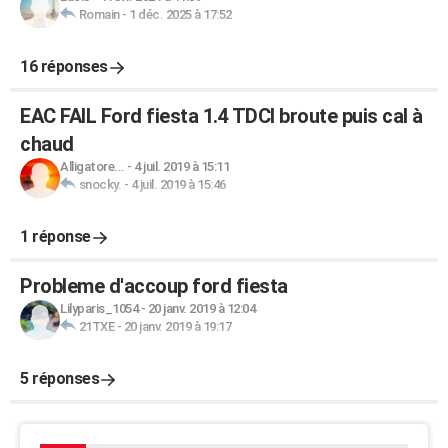
Romain
-
1 déc. 2025 à 17:52
16 réponses
EAC FAIL Ford fiesta 1.4 TDCI broute puis cal à
chaud
Alligatore...
-
4 juil. 2019 à 15:11
snocky.
-
4 juil. 2019 à 15:46
1 réponse
Probleme d'accoup ford fiesta
Lilyparis_1054
-
20 janv. 2019 à 12:04
21TXE
-
20 janv. 2019 à 19:17
5 réponses