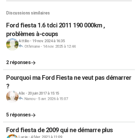
Discussions similaires
Ford fiesta 1.6 tdci 2011 190 000km ,
problèmes à-coups
Attilio
-
19 nov. 2024 à 16:35
Othmane
-
14 nov. 2025 à 12:44
2 réponses
Pourquoi ma Ford Fiesta ne veut pas démarrer
?
Alix
-
20 juin 2017 à 15:15
Nanou
-
5 avr. 2026 à 15:07
5 réponses
Ford fiesta de 2009 qui ne démarre plus
Lucie
-
4 févr. 2021 à 11:09