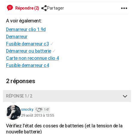
City break
Voyage de noces
Climat
Destinations
Voyage nature
Forum
+
PHOTO
Répondre (2)
Partager
GUIDES D'ACHAT
A voir également:
Demarreur clio 1.9d
BONS PLANS
Demarreur
CARTE DE VOEUX
Fusible demarreur c3
✓
Démarreur ou batterie
✓
Carte Bonne année
Carte Pâques
Carte de Noël
Carte Saint-Valentin
Carte d'anniversaire
DICTIONNAIRE
Carte non reconnue clio 4
Fusible demarreur c4
Biographies
Expressions
Dictionnaire
Citations
Proverbes
PROGRAMME TV
COPAINS D'AVANT
2 réponses
Se connecter
Collèges
Universités
Service militaire
S'inscrire
Lycées
Primaires
Entreprises
Avis de recherche
AVIS DE DÉCÈS
RÉPONSE 1 / 2
FORUM
snocky.
147
Lifestyle
Sport
Television
Cinema
Bricolage
Culture
Auto
Voyage
29 août 2013 à 13:55
Vérifiez l'état des cosses de batteries (et la tension de la
nouvelle batterie)