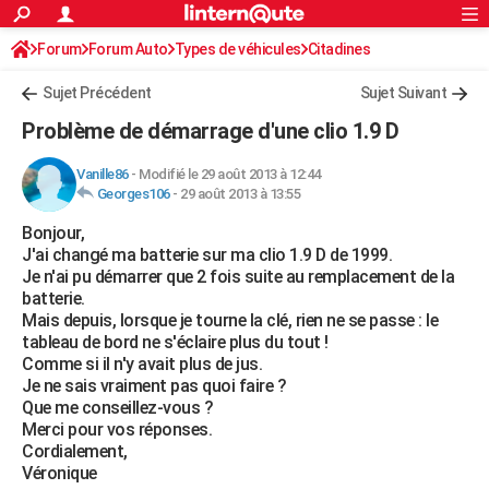
ACTUALITÉS
Forum
Forum Auto
Types de véhicules
Connexion
S'inscrire
Citadines
Rechercher
Société
Education
Villes
Politique
Faits Divers
Monde
+
SPORT
Sujet Précédent
Sujet Suivant
Football
Cyclisme
Forum
Coupe du monde 2026
Tennis
Rugby
CULTURE
Problème de démarrage d'une clio 1.9 D
TNT
Cinéma
Musique
Programme TV
Streaming
Sorties cinéma
+
FINANCE
Vanille86
-
Modifié le 29 août 2013 à 12:44
Georges106
-
29 août 2013 à 13:55
Impôts
Immobilier
Banque
Crédit
Retraite
Epargne
Risques naturels par ville
Assurance
AUTO
Bonjour,
Réserver un essai
Berlines
Forum auto
Essais
Citadines
SUV
+
HIGH-TECH
J'ai changé ma batterie sur ma clio 1.9 D de 1999.
Je n'ai pu démarrer que 2 fois suite au remplacement de la
Meilleur smartphone
Ordinateurs
Guide high-tech
Mobiles
Internet
Jeux vidéo
+
BRICOLAGE
batterie.
Mais depuis, lorsque je tourne la clé, rien ne se passe : le
Aménagement intérieur
Cuisine
Jardinage
+
Forum
Extérieur
Salle de bains
Rangement
WEEK-END
tableau de bord ne s'éclaire plus du tout !
Comme si il n'y avait plus de jus.
Escapades
Expositions
Week-end nature
Guides de France
Patrimoine
Musées
+
LIFESTYLE
Je ne sais vraiment pas quoi faire ?
Que me conseillez-vous ?
Bien-être
Mode
+
Art de vivre
Loisirs
Modes de vie
SANTE
Merci pour vos réponses.
Cordialement,
Guide de la santé
Médicaments
+
Alimentation
Maladies
Sommeil
VOYAGE
Véronique