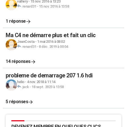
valhery
-
15 nov. 2016 à 13:23
renard31
-
15 nov. 2016 à 13:58
1 réponse
Ma C4 ne démarre plus et fait un clic
JeanCosta
-
1 mai 2016 à 08:02
renard31
-
8 déc. 2019 à 00:04
14 réponses
probleme de demarrage 207 1.6 hdi
helio
-
4 nov. 2018 à 11:14
jack
-
18 sept. 2023 à 13:58
5 réponses
DEVENEZ MEMBRE EN QUELQUES CLICS