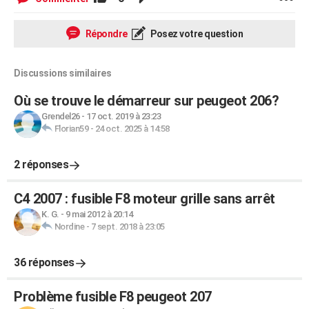
Répondre
Posez votre question
Discussions similaires
Où se trouve le démarreur sur peugeot 206?
Grendel26
-
17 oct. 2019 à 23:23
Florian59
-
24 oct. 2025 à 14:58
2 réponses
C4 2007 : fusible F8 moteur grille sans arrêt
K. G.
-
9 mai 2012 à 20:14
Nordine
-
7 sept. 2018 à 23:05
36 réponses
Problème fusible F8 peugeot 207