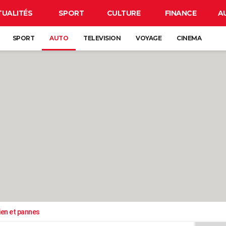
TUALITÉS
SPORT
CULTURE
FINANCE
A
SPORT
AUTO
TELEVISION
VOYAGE
CINEMA
ien et pannes