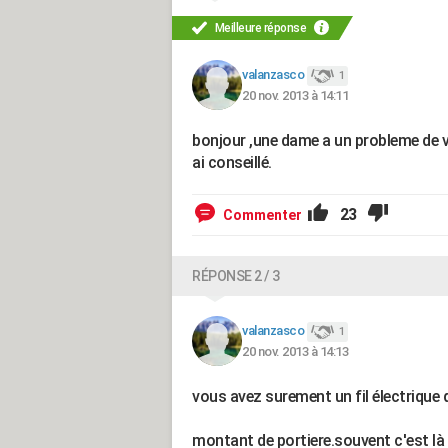
Meilleure réponse
valanzasco
1
20 nov. 2013 à 14:11
bonjour ,une dame a un probleme de ver
ai conseillé.
23
Commenter
RÉPONSE 2 / 3
valanzasco
1
20 nov. 2013 à 14:13
vous avez surement un fil électrique 
montant de portiere.souvent c'est là 