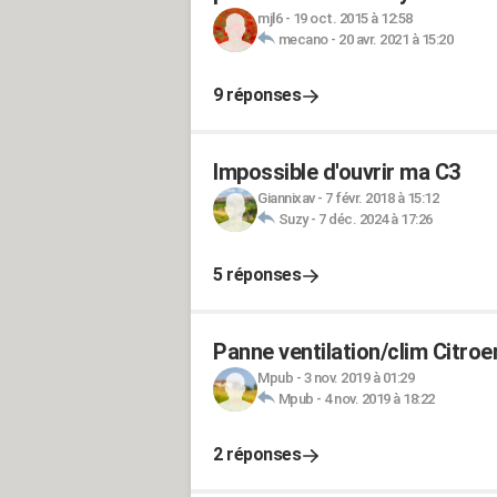
mjl6
-
19 oct. 2015 à 12:58
mecano
-
20 avr. 2021 à 15:20
9 réponses
Impossible d'ouvrir ma C3
Giannixav
-
7 févr. 2018 à 15:12
Suzy
-
7 déc. 2024 à 17:26
5 réponses
Panne ventilation/clim Citroe
Mpub
-
3 nov. 2019 à 01:29
Mpub
-
4 nov. 2019 à 18:22
2 réponses