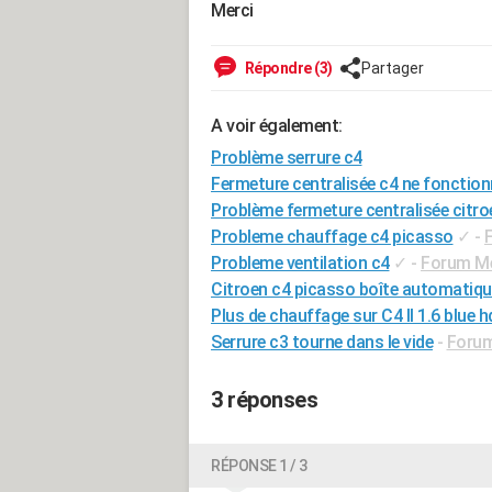
Merci
Répondre (3)
Partager
A voir également:
Problème serrure c4
Fermeture centralisée c4 ne fonction
Problème fermeture centralisée citro
Probleme chauffage c4 picasso
✓
-
Probleme ventilation c4
✓
-
Forum Mé
Citroen c4 picasso boîte automatiq
Plus de chauffage sur C4 II 1.6 blue h
Serrure c3 tourne dans le vide
-
Forum
3 réponses
RÉPONSE 1 / 3