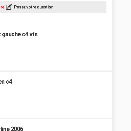
re
Posez votre question
 gauche c4 vts
en c4
line 2006