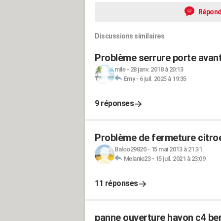
Répond
Discussions similaires
Problème serrure porte avant
mile
-
28 janv. 2018 à 20:13
Emy
-
6 juil. 2025 à 19:35
9 réponses
Problème de fermeture citro
Baloo29820
-
15 mai 2013 à 21:31
Melanie23
-
15 juil. 2021 à 23:09
11 réponses
panne ouverture hayon c4 ber