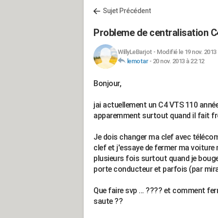
Sujet Précédent
Probleme de centralisation C
WillyLeBarjot
-
Modifié le 19 nov. 2013 
lemotar
-
20 nov. 2013 à 22:12
Bonjour,
jai actuellement un C4 VTS 110 année 
apparemment surtout quand il fait froid
Je dois changer ma clef avec télécomm
clef et j'essaye de fermer ma voiture
plusieurs fois surtout quand je bouge 
porte conducteur et parfois (par mirac
Que faire svp ... ???? et comment fe
saute ??