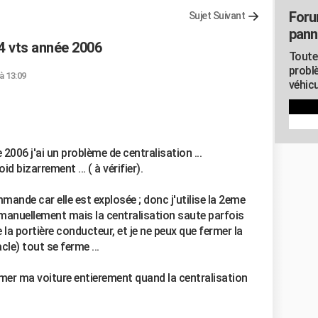
Foru
Sujet Suivant
pann
4 vts année 2006
Toute
probl
à 13:09
véhicu
2006 j'ai un problème de centralisation ...
 bizarrement ... ( à vérifier).
ande car elle est explosée ; donc j'utilise la 2eme
 manuellement mais la centralisation saute parfois
la portière conducteur, et je ne peux que fermer la
le) tout se ferme ...
rmer ma voiture entierement quand la centralisation