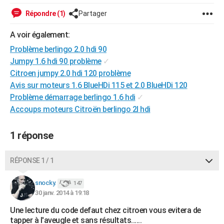
City break
Voyage de noces
Climat
Destinations
Voyage nature
Forum
+
PHOTO
Répondre (1)
Partager
GUIDES D'ACHAT
A voir également:
Problème berlingo 2.0 hdi 90
BONS PLANS
Jumpy 1.6 hdi 90 problème
✓
CARTE DE VOEUX
Citroen jumpy 2.0 hdi 120 problème
Avis sur moteurs 1.6 BlueHDi 115 et 2.0 BlueHDi 120
Carte Bonne année
Carte Pâques
Carte de Noël
Carte Saint-Valentin
Carte d'anniversaire
DICTIONNAIRE
Problème démarrage berlingo 1.6 hdi
✓
Accoups moteurs Citroën berlingo 2l hdi
Biographies
Expressions
Dictionnaire
Citations
Proverbes
PROGRAMME TV
COPAINS D'AVANT
1 réponse
Se connecter
Collèges
Universités
Service militaire
S'inscrire
Lycées
Primaires
Entreprises
Avis de recherche
AVIS DE DÉCÈS
RÉPONSE 1 / 1
FORUM
snocky.
147
Lifestyle
Sport
Television
Cinema
Bricolage
Culture
Auto
Voyage
30 janv. 2014 à 19:18
Une lecture du code defaut chez citroen vous evitera de
tapper à l'aveugle et sans résultats......