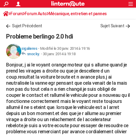
ACTUALITÉS
Forum
Forum Auto
Mécanique, entretien et pannes
Connexion
S'inscrire
Rechercher
Société
Education
Villes
Politique
Faits Divers
Monde
+
SPORT
Sujet Précédent
Sujet Suivant
Football
Cyclisme
Forum
Coupe du monde 2026
Tennis
Rugby
CULTURE
Probleme berlingo 2.0 hdi
TNT
Cinéma
Musique
Programme TV
Streaming
Sorties cinéma
+
FINANCE
sigalieres
-
Modifié le 30 janv. 2014 à 19:16
snocky.
-
30 janv. 2014 à 19:18
Impôts
Immobilier
Banque
Crédit
Retraite
Epargne
Risques naturels par ville
Assurance
AUTO
Bonjour, j ai le voyant orange moteur qui s allume quand je
Réserver un essai
Berlines
Forum auto
Essais
Citadines
SUV
+
HIGH-TECH
prend les virages a droite ou que je descellere d un
coup.resultat la voiture broute et n avance plus.j ai
Meilleur smartphone
Ordinateurs
Guide high-tech
Mobiles
Internet
Jeux vidéo
+
BRICOLAGE
neutralisée la vanne egr pensant que cela venait de la mais
non pas du tout cela n a rien changé.je suis obligé de
Aménagement intérieur
Cuisine
Jardinage
+
Forum
Extérieur
Salle de bains
Rangement
WEEK-END
couper le contact et rallumé le vehicule pour a nouveau qu il
fonctionne correctement mais le voyant reste toujours
Escapades
Expositions
Week-end nature
Guides de France
Patrimoine
Musées
+
LIFESTYLE
allumé il ne s eteint que. lorsque le vehicule est a l arret
depuis un bon moment.et des que je r allume au premier
Bien-être
Mode
+
Art de vivre
Loisirs
Modes de vie
SANTE
virage a droite ou un relachement de l accelerateur
rebelote.je suis a votre ecoute pour essayer de resoudre ce
Guide de la santé
Médicaments
+
Alimentation
Maladies
Sommeil
VOYAGE
probleme.vous remerciant par avance cordialement olivier