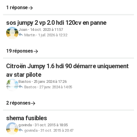
1 réponse
sos jumpy 2 vp 2.0 hdi 120cv en panne
Joan
-
14 oct. 2023 à 11:57
Martin
-
1 juil. 2026 à 12:32
19 réponses
Citroën Jumpy 1.6 hdi 90 démarre uniquement
av star pilote
Bastos
-
25 janv. 2024 à 17:26
Bastos
-
27 janv. 2024 à 14:05
2 réponses
shema fusibles
govinda
-
31 oct. 2015 à 18:05
govinda
-
31 oct. 2015 à 20:47