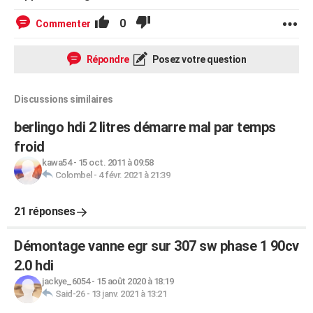
0
Commenter
Répondre
Posez votre question
Discussions similaires
berlingo hdi 2 litres démarre mal par temps
froid
kawa54
-
15 oct. 2011 à 09:58
Colombel
-
4 févr. 2021 à 21:39
21 réponses
Démontage vanne egr sur 307 sw phase 1 90cv
2.0 hdi
jackye_6054
-
15 août 2020 à 18:19
Said-26
-
13 janv. 2021 à 13:21