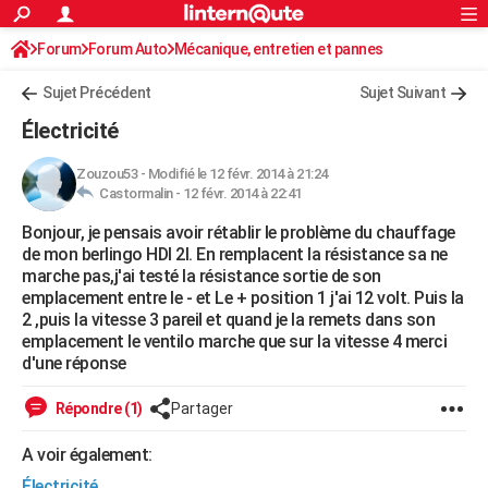
ACTUALITÉS
Forum
Forum Auto
Mécanique, entretien et pannes
Connexion
S'inscrire
Rechercher
Société
Education
Villes
Politique
Faits Divers
Monde
+
SPORT
Sujet Précédent
Sujet Suivant
Football
Cyclisme
Forum
Coupe du monde 2026
Tennis
Rugby
CULTURE
Électricité
TNT
Cinéma
Musique
Programme TV
Streaming
Sorties cinéma
+
FINANCE
Zouzou53
-
Modifié le 12 févr. 2014 à 21:24
Castormalin -
12 févr. 2014 à 22:41
Impôts
Immobilier
Banque
Crédit
Retraite
Epargne
Risques naturels par ville
Assurance
AUTO
Bonjour, je pensais avoir rétablir le problème du chauffage
Réserver un essai
Berlines
Forum auto
Essais
Citadines
SUV
+
HIGH-TECH
de mon berlingo HDI 2l. En remplacent la résistance sa ne
marche pas,j'ai testé la résistance sortie de son
Meilleur smartphone
Ordinateurs
Guide high-tech
Mobiles
Internet
Jeux vidéo
+
BRICOLAGE
emplacement entre le - et Le + position 1 j'ai 12 volt. Puis la
2 ,puis la vitesse 3 pareil et quand je la remets dans son
Aménagement intérieur
Cuisine
Jardinage
+
Forum
Extérieur
Salle de bains
Rangement
WEEK-END
emplacement le ventilo marche que sur la vitesse 4 merci
d'une réponse
Escapades
Expositions
Week-end nature
Guides de France
Patrimoine
Musées
+
LIFESTYLE
Répondre (1)
Partager
Bien-être
Mode
+
Art de vivre
Loisirs
Modes de vie
SANTE
A voir également:
Guide de la santé
Médicaments
+
Alimentation
Maladies
Sommeil
VOYAGE
Électricité