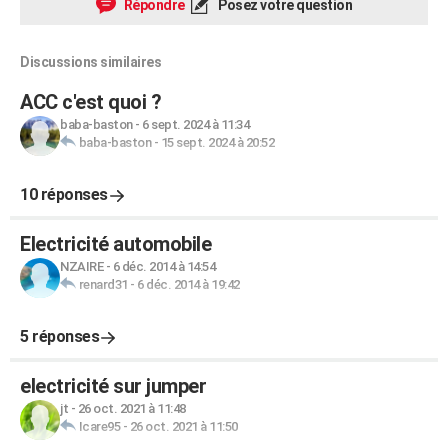
Répondre
Posez votre question
Discussions similaires
ACC c'est quoi ?
baba-baston
-
6 sept. 2024 à 11:34
baba-baston
-
15 sept. 2024 à 20:52
10 réponses
Electricité automobile
NZAIRE
-
6 déc. 2014 à 14:54
renard31
-
6 déc. 2014 à 19:42
5 réponses
electricité sur jumper
jt
-
26 oct. 2021 à 11:48
Icare95
-
26 oct. 2021 à 11:50