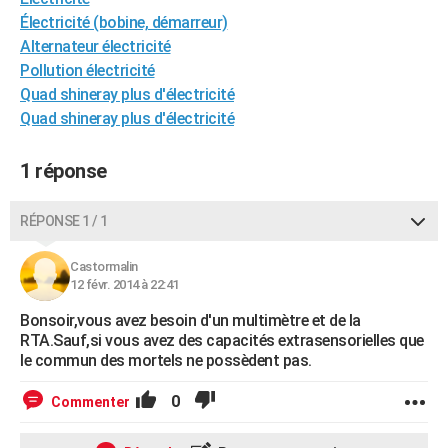
City break
Voyage de noces
Climat
Destinations
Voyage nature
Forum
+
Électricité (bobine, démarreur)
PHOTO
Alternateur électricité
GUIDES D'ACHAT
Pollution électricité
Quad shineray plus d'électricité
BONS PLANS
Quad shineray plus d'électricité
CARTE DE VOEUX
1 réponse
Carte Bonne année
Carte Pâques
Carte de Noël
Carte Saint-Valentin
Carte d'anniversaire
DICTIONNAIRE
RÉPONSE 1 / 1
Biographies
Expressions
Dictionnaire
Citations
Proverbes
PROGRAMME TV
COPAINS D'AVANT
Castormalin
12 févr. 2014 à 22:41
Se connecter
Collèges
Universités
Service militaire
S'inscrire
Lycées
Primaires
Entreprises
Avis de recherche
AVIS DE DÉCÈS
Bonsoir,vous avez besoin d'un multimètre et de la
RTA.Sauf,si vous avez des capacités extrasensorielles que
FORUM
le commun des mortels ne possèdent pas.
Lifestyle
Sport
Television
Cinema
Bricolage
Culture
Auto
Voyage
0
Commenter