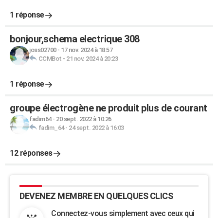
1 réponse
bonjour,schema electrique 308
joss02700
-
17 nov. 2024 à 18:57
CCMBot
-
21 nov. 2024 à 20:23
1 réponse
groupe électrogène ne produit plus de courant
fadim64
-
20 sept. 2022 à 10:26
fadim_64
-
24 sept. 2022 à 16:03
12 réponses
DEVENEZ MEMBRE EN QUELQUES CLICS
Connectez-vous simplement avec ceux qui