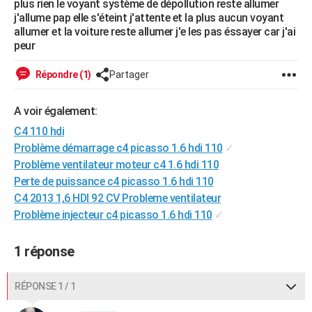
plus rien le voyant système de dépollution reste allumer
City break
Voyage de noces
Climat
Destinations
Voyage nature
Forum
+
j'allume pap elle s'éteint j'attente et la plus aucun voyant
PHOTO
allumer et la voiture reste allumer j'e les pas éssayer car j'ai
peur
GUIDES D'ACHAT
BONS PLANS
Répondre (1)
Partager
CARTE DE VOEUX
A voir également:
Carte Bonne année
Carte Pâques
Carte de Noël
Carte Saint-Valentin
Carte d'anniversaire
DICTIONNAIRE
C4 110 hdi
Problème démarrage c4 picasso 1.6 hdi 110
✓
Biographies
Expressions
Dictionnaire
Citations
Proverbes
PROGRAMME TV
Problème ventilateur moteur c4 1.6 hdi 110
Perte de puissance c4 picasso 1.6 hdi 110
COPAINS D'AVANT
C4 2013 1,6 HDI 92 CV Probleme ventilateur
Se connecter
Collèges
Universités
Service militaire
S'inscrire
Lycées
Primaires
Entreprises
Avis de recherche
Problème injecteur c4 picasso 1.6 hdi 110
✓
AVIS DE DÉCÈS
FORUM
1 réponse
Lifestyle
Sport
Television
Cinema
Bricolage
Culture
Auto
Voyage
RÉPONSE 1 / 1