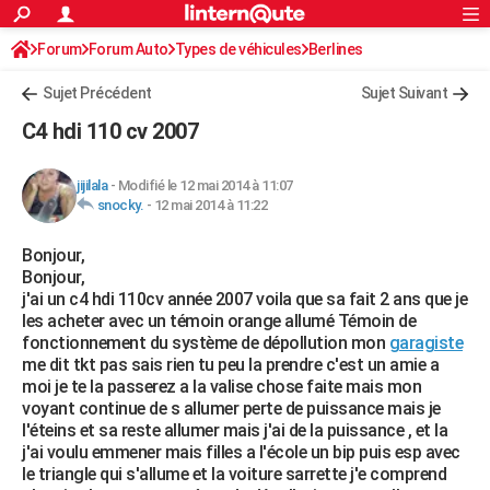
ACTUALITÉS
Forum
Forum Auto
Types de véhicules
Connexion
S'inscrire
Berlines
Rechercher
Société
Education
Villes
Politique
Faits Divers
Monde
+
SPORT
Sujet Précédent
Sujet Suivant
Football
Cyclisme
Forum
Coupe du monde 2026
Tennis
Rugby
CULTURE
C4 hdi 110 cv 2007
TNT
Cinéma
Musique
Programme TV
Streaming
Sorties cinéma
+
FINANCE
jijilala
-
Modifié le 12 mai 2014 à 11:07
Impôts
Immobilier
Banque
Crédit
Retraite
Epargne
Risques naturels par ville
Assurance
AUTO
snocky.
-
12 mai 2014 à 11:22
Réserver un essai
Berlines
Forum auto
Essais
Citadines
SUV
+
HIGH-TECH
Bonjour,
Bonjour,
Meilleur smartphone
Ordinateurs
Guide high-tech
Mobiles
Internet
Jeux vidéo
+
BRICOLAGE
j'ai un c4 hdi 110cv année 2007 voila que sa fait 2 ans que je
les acheter avec un témoin orange allumé Témoin de
Aménagement intérieur
Cuisine
Jardinage
+
Forum
Extérieur
Salle de bains
Rangement
WEEK-END
fonctionnement du système de dépollution mon
garagiste
me dit tkt pas sais rien tu peu la prendre c'est un amie a
Escapades
Expositions
Week-end nature
Guides de France
Patrimoine
Musées
+
LIFESTYLE
moi je te la passerez a la valise chose faite mais mon
voyant continue de s allumer perte de puissance mais je
Bien-être
Mode
+
Art de vivre
Loisirs
Modes de vie
SANTE
l'éteins et sa reste allumer mais j'ai de la puissance , et la
j'ai voulu emmener mais filles a l'école un bip puis esp avec
Guide de la santé
Médicaments
+
Alimentation
Maladies
Sommeil
VOYAGE
le triangle qui s'allume et la voiture sarrette j'e comprend