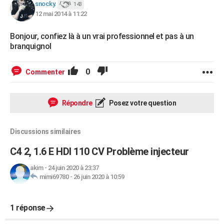
snocky.
143
12 mai 2014 à 11:22
Bonjour, confiez là à un vrai professionnel et pas à un
branquignol
0
Commenter
Répondre
Posez votre question
Discussions similaires
C4 2, 1.6 E HDI 110 CV Problème injecteur
akim
-
24 juin 2020 à 23:37
mimi69780
-
26 juin 2020 à 10:59
1 réponse