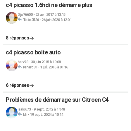
c4 picasso 1.6hdi ne démarre plus
Djo76600
-
22 avr. 2017 à 13:15
Toto2526
-
26 juin 2020 à 12:01
8 réponses
c4 picasso boite auto
herv78
-
30 juin 2015 à 10:08
renard31
-
1 juil. 2015 à 01:16
6 réponses
Problèmes de démarrage sur Citroen C4
isalou73
-
9 sept. 2012 à 14:48
bh
-
19 sept. 2024 à 10:14