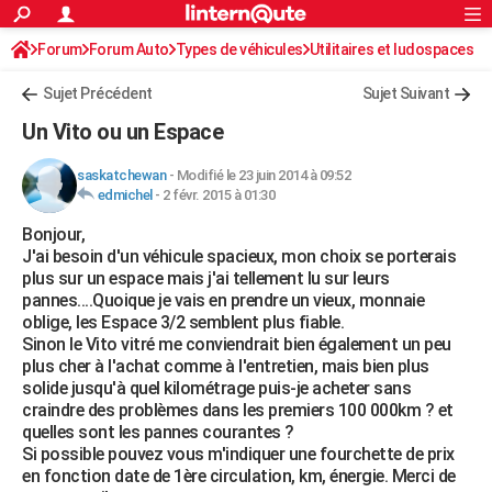
ACTUALITÉS
Forum
Forum Auto
Types de véhicules
Connexion
S'inscrire
Utilitaires et ludospaces
Rechercher
Société
Education
Villes
Politique
Faits Divers
Monde
+
SPORT
Sujet Précédent
Sujet Suivant
Football
Cyclisme
Forum
Coupe du monde 2026
Tennis
Rugby
CULTURE
Un Vito ou un Espace
TNT
Cinéma
Musique
Programme TV
Streaming
Sorties cinéma
+
FINANCE
saskatchewan
-
Modifié le 23 juin 2014 à 09:52
edmichel
-
2 févr. 2015 à 01:30
Impôts
Immobilier
Banque
Crédit
Retraite
Epargne
Risques naturels par ville
Assurance
AUTO
Bonjour,
Réserver un essai
Berlines
Forum auto
Essais
Citadines
SUV
+
HIGH-TECH
J'ai besoin d'un véhicule spacieux, mon choix se porterais
plus sur un espace mais j'ai tellement lu sur leurs
Meilleur smartphone
Ordinateurs
Guide high-tech
Mobiles
Internet
Jeux vidéo
+
BRICOLAGE
pannes....Quoique je vais en prendre un vieux, monnaie
oblige, les Espace 3/2 semblent plus fiable.
Aménagement intérieur
Cuisine
Jardinage
+
Forum
Extérieur
Salle de bains
Rangement
WEEK-END
Sinon le Vito vitré me conviendrait bien également un peu
plus cher à l'achat comme à l'entretien, mais bien plus
Escapades
Expositions
Week-end nature
Guides de France
Patrimoine
Musées
+
LIFESTYLE
solide jusqu'à quel kilométrage puis-je acheter sans
craindre des problèmes dans les premiers 100 000km ? et
Bien-être
Mode
+
Art de vivre
Loisirs
Modes de vie
SANTE
quelles sont les pannes courantes ?
Si possible pouvez vous m'indiquer une fourchette de prix
Guide de la santé
Médicaments
+
Alimentation
Maladies
Sommeil
VOYAGE
en fonction date de 1ère circulation, km, énergie. Merci de