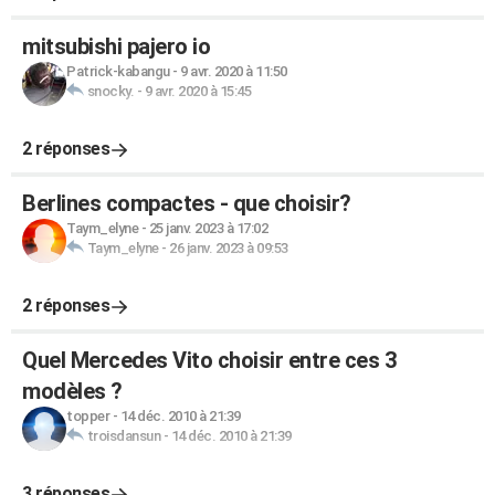
mitsubishi pajero io
Patrick-kabangu
-
9 avr. 2020 à 11:50
snocky.
-
9 avr. 2020 à 15:45
2 réponses
Berlines compactes - que choisir?
Taym_elyne
-
25 janv. 2023 à 17:02
Taym_elyne
-
26 janv. 2023 à 09:53
2 réponses
Quel Mercedes Vito choisir entre ces 3
modèles ?
topper
-
14 déc. 2010 à 21:39
troisdansun
-
14 déc. 2010 à 21:39
3 réponses