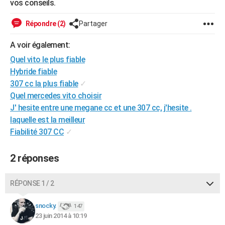
vos conseils.
City break
Voyage de noces
Climat
Destinations
Voyage nature
Forum
+
PHOTO
Répondre (2)
Partager
GUIDES D'ACHAT
A voir également:
BONS PLANS
Quel vito le plus fiable
Hybride fiable
CARTE DE VOEUX
307 cc la plus fiable
✓
Carte Bonne année
Carte Pâques
Carte de Noël
Carte Saint-Valentin
Carte d'anniversaire
DICTIONNAIRE
Quel mercedes vito choisir
J' hesite entre une megane cc et une 307 cc, j'hesite .
Biographies
Expressions
Dictionnaire
Citations
Proverbes
PROGRAMME TV
laquelle est la meilleur
Fiabilité 307 CC
✓
COPAINS D'AVANT
Se connecter
Collèges
Universités
Service militaire
S'inscrire
Lycées
Primaires
Entreprises
Avis de recherche
AVIS DE DÉCÈS
2 réponses
FORUM
RÉPONSE 1 / 2
Lifestyle
Sport
Television
Cinema
Bricolage
Culture
Auto
Voyage
snocky.
147
23 juin 2014 à 10:19