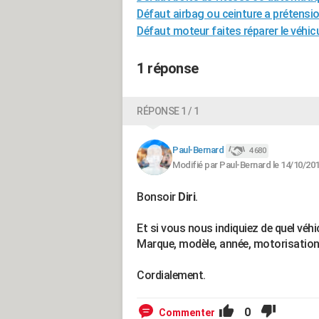
Défaut airbag ou ceinture a prétensi
Défaut moteur faites réparer le véhic
1 réponse
RÉPONSE 1 / 1
Paul-Bernard
4 680
Modifié par Paul-Bernard le 14/10/201
Bonsoir
Diri
.
Et si vous nous indiquiez de quel véhic
Marque, modèle, année, motorisation, 
Cordialement.
0
Commenter