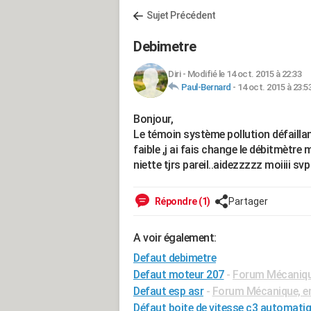
Sujet Précédent
Debimetre
Diri
-
Modifié le 14 oct. 2015 à 22:33
Paul-Bernard
-
14 oct. 2015 à 23:5
Bonjour,
Le témoin système pollution défailla
faible ,j ai fais change le débitmètre
niette tjrs pareil..aidezzzzz moiiii svp
Répondre (1)
Partager
A voir également:
Defaut debimetre
Defaut moteur 207
-
Forum Mécanique
Defaut esp asr
-
Forum Mécanique, en
Défaut boite de vitesse c3 automati