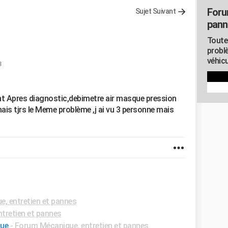
Foru
Sujet Suivant
pann
Toute
probl
véhicu
3
nt Apres diagnostic,debimetre air masque pression
 mais tjrs le Meme problème ,j ai vu 3 personne mais
, entretien et pannes
tretien et pannes
que
-
Forum Mécanique, entretien et pannes