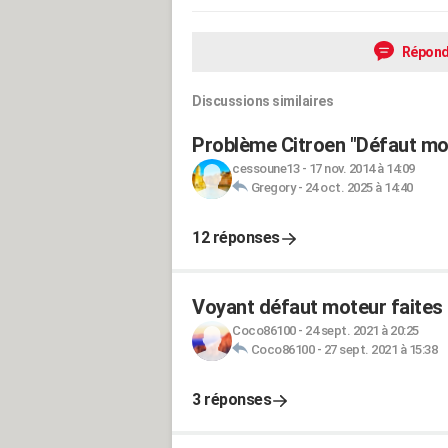
Répond
Discussions similaires
Problème Citroen "Défaut mo
cessoune13
-
17 nov. 2014 à 14:09
Gregory
-
24 oct. 2025 à 14:40
12 réponses
Voyant défaut moteur faites 
Coco86100
-
24 sept. 2021 à 20:25
Coco86100
-
27 sept. 2021 à 15:38
3 réponses