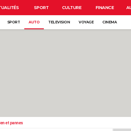
TUALITÉS
SPORT
CULTURE
FINANCE
A
SPORT
AUTO
TELEVISION
VOYAGE
CINEMA
ien et pannes