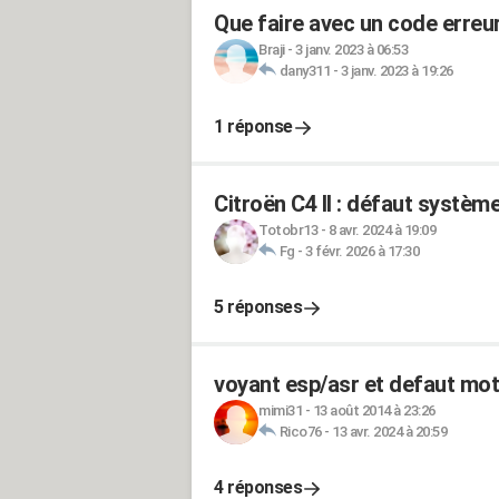
Que faire avec un code erreu
Braji
-
3 janv. 2023 à 06:53
dany311
-
3 janv. 2023 à 19:26
1 réponse
Citroën C4 II : défaut système
Totobr13
-
8 avr. 2024 à 19:09
Fg
-
3 févr. 2026 à 17:30
5 réponses
voyant esp/asr et defaut mot
mimi31
-
13 août 2014 à 23:26
Rico76
-
13 avr. 2024 à 20:59
4 réponses