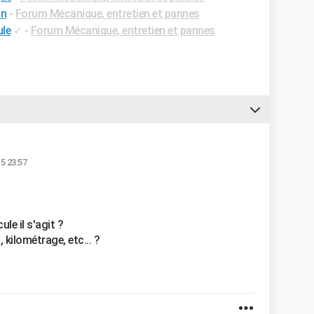
on
-
Forum Mécanique, entretien et pannes
ule
✓
-
Forum Mécanique, entretien et pannes
5 23:57
ule il s'agit ?
kilométrage, etc... ?