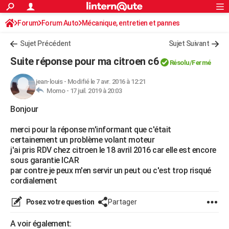
ACTUALITÉS
Forum
Forum Auto
Mécanique, entretien et pannes
Connexion
S'inscrire
Rechercher
Société
Education
Villes
Politique
Faits Divers
Monde
+
SPORT
Sujet Précédent
Sujet Suivant
Football
Cyclisme
Forum
Coupe du monde 2026
Tennis
Rugby
CULTURE
Suite réponse pour ma citroen c6
Résolu/Fermé
TNT
Cinéma
Musique
Programme TV
Streaming
Sorties cinéma
+
FINANCE
jean-louis
-
Modifié le 7 avr. 2016 à 12:21
Momo -
17 juil. 2019 à 20:03
Impôts
Immobilier
Banque
Crédit
Retraite
Epargne
Risques naturels par ville
Assurance
AUTO
Bonjour
Réserver un essai
Berlines
Forum auto
Essais
Citadines
SUV
+
HIGH-TECH
merci pour la réponse m'informant que c'était
Meilleur smartphone
Ordinateurs
Guide high-tech
Mobiles
Internet
Jeux vidéo
+
BRICOLAGE
certainement un problème volant moteur
j'ai pris RDV chez citroen le 18 avril 2016 car elle est encore
Aménagement intérieur
Cuisine
Jardinage
+
Forum
Extérieur
Salle de bains
Rangement
WEEK-END
sous garantie ICAR
par contre je peux m'en servir un peut ou c'est trop risqué
Escapades
Expositions
Week-end nature
Guides de France
Patrimoine
Musées
+
LIFESTYLE
cordialement
Bien-être
Mode
+
Art de vivre
Loisirs
Modes de vie
SANTE
Posez votre question
Partager
Guide de la santé
Médicaments
+
Alimentation
Maladies
Sommeil
VOYAGE
A voir également: