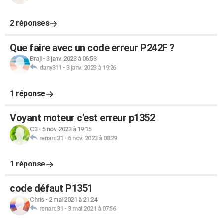
2 réponses
Que faire avec un code erreur P242F ?
Braji
-
3 janv. 2023 à 06:53
dany311
-
3 janv. 2023 à 19:26
1 réponse
Voyant moteur c'est erreur p1352
C3
-
5 nov. 2023 à 19:15
renard31
-
6 nov. 2023 à 08:29
1 réponse
code défaut P1351
Chris
-
2 mai 2021 à 21:24
renard31
-
3 mai 2021 à 07:56