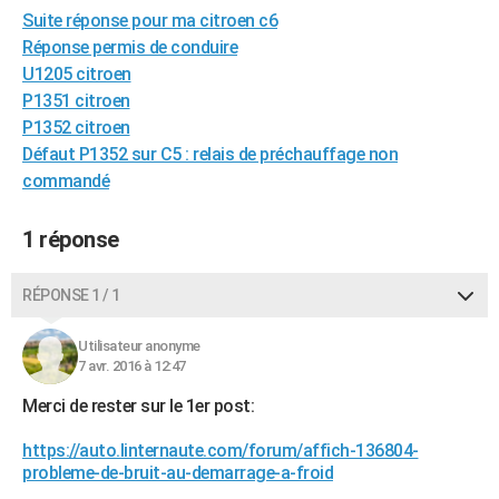
Suite réponse pour ma citroen c6
City break
Voyage de noces
Climat
Destinations
Voyage nature
Forum
+
PHOTO
Réponse permis de conduire
GUIDES D'ACHAT
U1205 citroen
P1351 citroen
BONS PLANS
P1352 citroen
Défaut P1352 sur C5 : relais de préchauffage non
CARTE DE VOEUX
commandé
Carte Bonne année
Carte Pâques
Carte de Noël
Carte Saint-Valentin
Carte d'anniversaire
DICTIONNAIRE
1 réponse
Biographies
Expressions
Dictionnaire
Citations
Proverbes
PROGRAMME TV
RÉPONSE 1 / 1
COPAINS D'AVANT
Se connecter
Collèges
Universités
Service militaire
S'inscrire
Lycées
Primaires
Entreprises
Avis de recherche
AVIS DE DÉCÈS
Utilisateur anonyme
7 avr. 2016 à 12:47
FORUM
Merci de rester sur le 1er post:
Lifestyle
Sport
Television
Cinema
Bricolage
Culture
Auto
Voyage
https://auto.linternaute.com/forum/affich-136804-
probleme-de-bruit-au-demarrage-a-froid