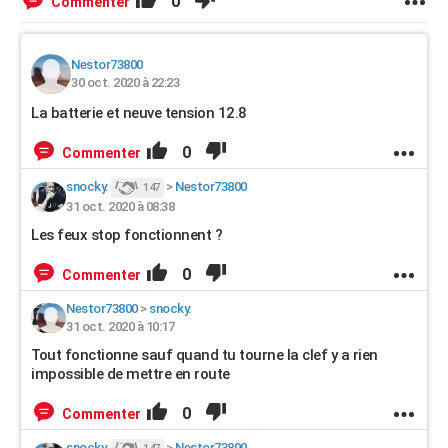
0
Commenter
Nestor73800
30 oct. 2020 à 22:23
La batterie et neuve tension 12.8
0
Commenter
snocky.
>
Nestor73800
147
31 oct. 2020 à 08:38
Les feux stop fonctionnent ?
0
Commenter
Nestor73800
>
snocky.
31 oct. 2020 à 10:17
Tout fonctionne sauf quand tu tourne la clef y a rien
impossible de mettre en route
0
Commenter
snocky.
>
Nestor73800