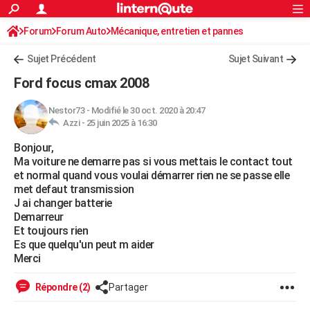
ACTUALITÉS
Forum
Forum Auto
Mécanique, entretien et pannes
Connexion
S'inscrire
Rechercher
Société
Education
Villes
Politique
Faits Divers
Monde
+
SPORT
Sujet Précédent
Sujet Suivant
Football
Cyclisme
Forum
Coupe du monde 2026
Tennis
Rugby
CULTURE
Ford focus cmax 2008
TNT
Cinéma
Musique
Programme TV
Streaming
Sorties cinéma
+
FINANCE
Nestor73
-
Modifié le 30 oct. 2020 à 20:47
Azzi -
25 juin 2025 à 16:30
Impôts
Immobilier
Banque
Crédit
Retraite
Epargne
Risques naturels par ville
Assurance
AUTO
Bonjour,
Réserver un essai
Berlines
Forum auto
Essais
Citadines
SUV
+
HIGH-TECH
Ma voiture ne demarre pas si vous mettais le contact tout
et normal quand vous voulai démarrer rien ne se passe elle
Meilleur smartphone
Ordinateurs
Guide high-tech
Mobiles
Internet
Jeux vidéo
+
BRICOLAGE
met defaut transmission
J ai changer batterie
Aménagement intérieur
Cuisine
Jardinage
+
Forum
Extérieur
Salle de bains
Rangement
WEEK-END
Demarreur
Et toujours rien
Escapades
Expositions
Week-end nature
Guides de France
Patrimoine
Musées
+
LIFESTYLE
Es que quelqu'un peut m aider
Merci
Bien-être
Mode
+
Art de vivre
Loisirs
Modes de vie
SANTE
Répondre (2)
Partager
Guide de la santé
Médicaments
+
Alimentation
Maladies
Sommeil
VOYAGE