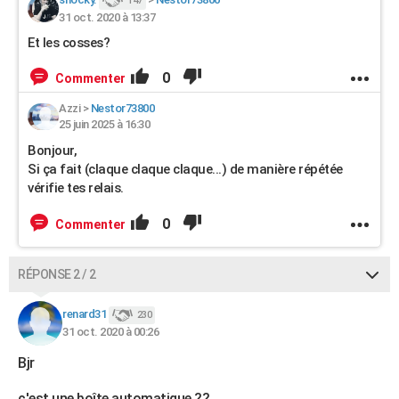
147
31 oct. 2020 à 13:37
Et les cosses?
0
Commenter
Azzi
>
Nestor73800
25 juin 2025 à 16:30
Bonjour,
Si ça fait (claque claque claque...) de manière répétée
vérifie tes relais.
0
Commenter
RÉPONSE 2 / 2
renard31
230
31 oct. 2020 à 00:26
Bjr
c'est une boîte automatique ??