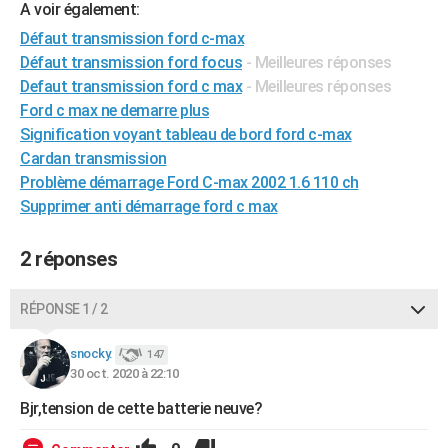
A voir également:
City break
Voyage de noces
Climat
Destinations
Voyage nature
Forum
+
PHOTO
Défaut transmission ford c-max
Défaut transmission ford focus
- Meilleures réponses
GUIDES D'ACHAT
Defaut transmission ford c max
- Meilleures réponses
BONS PLANS
Ford c max ne demarre plus
Signification voyant tableau de bord ford c-max
CARTE DE VOEUX
Cardan transmission
Carte Bonne année
Carte Pâques
Carte de Noël
Carte Saint-Valentin
Carte d'anniversaire
Problème démarrage Ford C-max 2002 1.6 110 ch
DICTIONNAIRE
Supprimer anti démarrage ford c max
Biographies
Expressions
Dictionnaire
Citations
Proverbes
PROGRAMME TV
2 réponses
COPAINS D'AVANT
Se connecter
Collèges
Universités
Service militaire
S'inscrire
Lycées
Primaires
Entreprises
Avis de recherche
AVIS DE DÉCÈS
RÉPONSE 1 / 2
FORUM
snocky.
147
30 oct. 2020 à 22:10
Lifestyle
Sport
Television
Cinema
Bricolage
Culture
Auto
Voyage
Bjr,tension de cette batterie neuve?