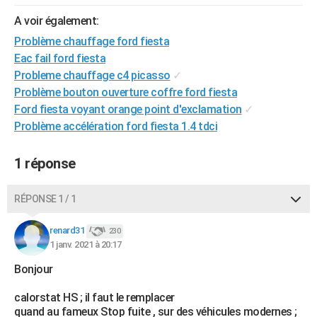
City break
Voyage de noces
Climat
Destinations
Voyage nature
Forum
+
PHOTO
A voir également:
Problème chauffage ford fiesta
GUIDES D'ACHAT
Eac fail ford fiesta
BONS PLANS
Probleme chauffage c4 picasso
✓
Problème bouton ouverture coffre ford fiesta
CARTE DE VOEUX
Ford fiesta voyant orange point d'exclamation
✓
Problème accélération ford fiesta 1.4 tdci
Carte Bonne année
Carte Pâques
Carte de Noël
Carte Saint-Valentin
Carte d'anniversaire
DICTIONNAIRE
Biographies
Expressions
Dictionnaire
Citations
Proverbes
PROGRAMME TV
1 réponse
COPAINS D'AVANT
RÉPONSE 1 / 1
Se connecter
Collèges
Universités
Service militaire
S'inscrire
Lycées
Primaires
Entreprises
Avis de recherche
AVIS DE DÉCÈS
renard31
230
1 janv. 2021 à 20:17
FORUM
Bonjour
Lifestyle
Sport
Television
Cinema
Bricolage
Culture
Auto
Voyage
calorstat HS ; il faut le remplacer
quand au fameux Stop fuite , sur des véhicules modernes ;