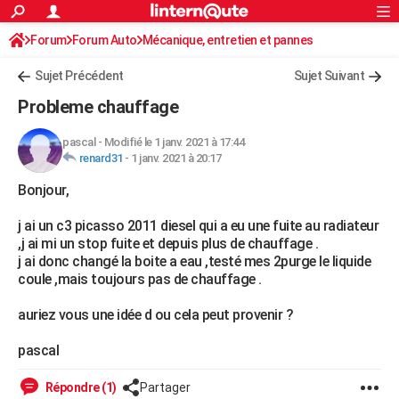
ACTUALITÉS
Forum
Forum Auto
Mécanique, entretien et pannes
Connexion
S'inscrire
Rechercher
Société
Education
Villes
Politique
Faits Divers
Monde
+
SPORT
Sujet Précédent
Sujet Suivant
Football
Cyclisme
Forum
Coupe du monde 2026
Tennis
Rugby
CULTURE
Probleme chauffage
TNT
Cinéma
Musique
Programme TV
Streaming
Sorties cinéma
+
FINANCE
pascal
-
Modifié le 1 janv. 2021 à 17:44
renard31
-
1 janv. 2021 à 20:17
Impôts
Immobilier
Banque
Crédit
Retraite
Epargne
Risques naturels par ville
Assurance
AUTO
Bonjour,
Réserver un essai
Berlines
Forum auto
Essais
Citadines
SUV
+
HIGH-TECH
j ai un c3 picasso 2011 diesel qui a eu une fuite au radiateur
Meilleur smartphone
Ordinateurs
Guide high-tech
Mobiles
Internet
Jeux vidéo
+
BRICOLAGE
,j ai mi un stop fuite et depuis plus de chauffage .
j ai donc changé la boite a eau ,testé mes 2purge le liquide
Aménagement intérieur
Cuisine
Jardinage
+
Forum
Extérieur
Salle de bains
Rangement
WEEK-END
coule ,mais toujours pas de chauffage .
Escapades
Expositions
Week-end nature
Guides de France
Patrimoine
Musées
+
LIFESTYLE
auriez vous une idée d ou cela peut provenir ?
Bien-être
Mode
+
Art de vivre
Loisirs
Modes de vie
SANTE
pascal
Guide de la santé
Médicaments
+
Alimentation
Maladies
Sommeil
VOYAGE
Répondre (1)
Partager