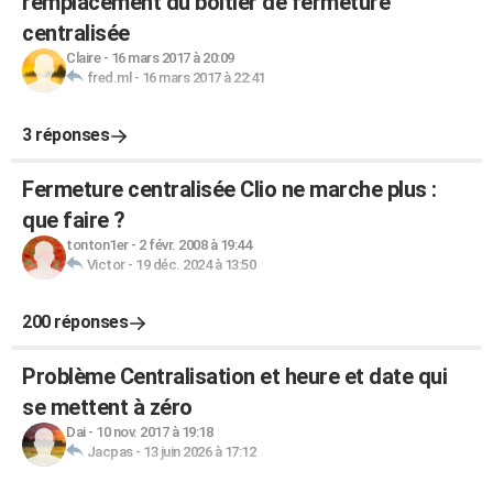
remplacement du boitier de fermeture
centralisée
Claire
-
16 mars 2017 à 20:09
fred.ml
-
16 mars 2017 à 22:41
3 réponses
Fermeture centralisée Clio ne marche plus :
que faire ?
tonton1er
-
2 févr. 2008 à 19:44
Victor
-
19 déc. 2024 à 13:50
200 réponses
Problème Centralisation et heure et date qui
se mettent à zéro
Dai
-
10 nov. 2017 à 19:18
Jacpas
-
13 juin 2026 à 17:12