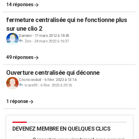
14 réponses
fermeture centralisée qui ne fonctionne plus
sur une clio 2
Damien
-
17 mars 2012 à 18:45
Zen
-
24 mars 2022 à 16:37
49 réponses
Ouverture centralisée qui déconne
Cricriconduit
-
6 févr. 2023 à 13:14
Icare95
-
6 févr. 2023 à 20:16
1 réponse
DEVENEZ MEMBRE EN QUELQUES CLICS