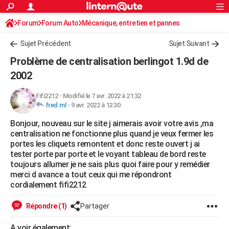
ACTUALITÉS
Forum
Forum Auto
Mécanique, entretien et pannes
Connexion
S'inscrire
Rechercher
Société
Education
Villes
Politique
Faits Divers
Monde
+
SPORT
Sujet Précédent
Sujet Suivant
Football
Cyclisme
Forum
Coupe du monde 2026
Tennis
Rugby
CULTURE
Problème de centralisation berlingot 1.9d de
TNT
Cinéma
Musique
Programme TV
Streaming
Sorties cinéma
+
2002
FINANCE
Impôts
Immobilier
Banque
Crédit
Retraite
Epargne
Risques naturels par ville
Assurance
AUTO
Fifi2212
-
Modifié le 7 avr. 2022 à 21:32
fred.ml
-
9 avr. 2022 à 12:30
Réserver un essai
Berlines
Forum auto
Essais
Citadines
SUV
+
HIGH-TECH
Bonjour, nouveau sur le site j aimerais avoir votre avis ,ma
centralisation ne fonctionne plus quand je veux fermer les
Meilleur smartphone
Ordinateurs
Guide high-tech
Mobiles
Internet
Jeux vidéo
+
BRICOLAGE
portes les cliquets remontent et donc reste ouvert j ai
tester porte par porte et le voyant tableau de bord reste
Aménagement intérieur
Cuisine
Jardinage
+
Forum
Extérieur
Salle de bains
Rangement
WEEK-END
toujours allumer je ne sais plus quoi faire pour y remédier
merci d avance a tout ceux qui me répondront
Escapades
Expositions
Week-end nature
Guides de France
Patrimoine
Musées
+
LIFESTYLE
cordialement fifi2212
Bien-être
Mode
+
Art de vivre
Loisirs
Modes de vie
SANTE
Répondre (1)
Partager
Guide de la santé
Médicaments
+
Alimentation
Maladies
Sommeil
VOYAGE
A voir également: