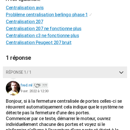
City break
Voyage de noces
Climat
Destinations
Voyage nature
Forum
+
PHOTO
Centralisation avis
Problème centralisation berlingo phase 1
✓
GUIDES D'ACHAT
Centralisation 207
Centralisation 207 ne fonctionne plus
BONS PLANS
Centralisation c3 ne fonctionne plus
CARTE DE VOEUX
Centralisation Peugeot 207 bruit
Carte Bonne année
Carte Pâques
Carte de Noël
Carte Saint-Valentin
Carte d'anniversaire
DICTIONNAIRE
1 réponse
Biographies
Expressions
Dictionnaire
Citations
Proverbes
PROGRAMME TV
RÉPONSE 1 / 1
COPAINS D'AVANT
fred.ml
777
Se connecter
Collèges
Universités
Service militaire
S'inscrire
Lycées
Primaires
Entreprises
Avis de recherche
AVIS DE DÉCÈS
9 avr. 2022 à 12:30
Bonjour, si à la fermeture centralisée de portes celles-ci se
FORUM
réouvrent automatiquement cela indique que le système ne
Lifestyle
Sport
Television
Cinema
Bricolage
Culture
Auto
Voyage
détecte pas la fermeture d'une des portes.
Commencer par ce teste, démarrer le moteur, ouvrez
individuellement chacune des portes et voyez si le