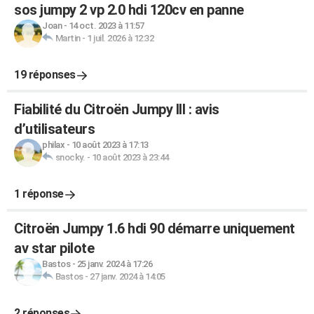
sos jumpy 2 vp 2.0 hdi 120cv en panne
Joan
-
14 oct. 2023 à 11:57
Martin
-
1 juil. 2026 à 12:32
19 réponses
Fiabilité du Citroën Jumpy III : avis
d’utilisateurs
philax
-
10 août 2023 à 17:13
snocky.
-
10 août 2023 à 23:44
1 réponse
Citroën Jumpy 1.6 hdi 90 démarre uniquement
av star pilote
Bastos
-
25 janv. 2024 à 17:26
Bastos
-
27 janv. 2024 à 14:05
2 réponses