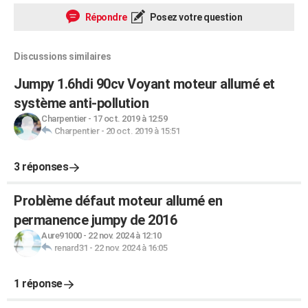
Répondre
Posez votre question
Discussions similaires
Jumpy 1.6hdi 90cv Voyant moteur allumé et
système anti-pollution
Charpentier
-
17 oct. 2019 à 12:59
Charpentier
-
20 oct. 2019 à 15:51
3 réponses
Problème défaut moteur allumé en
permanence jumpy de 2016
Aure91000
-
22 nov. 2024 à 12:10
renard31
-
22 nov. 2024 à 16:05
1 réponse