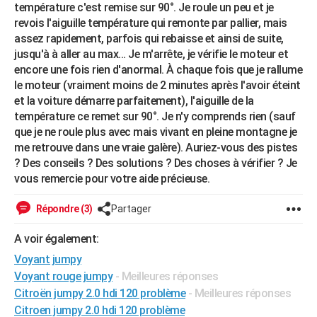
température c'est remise sur 90°. Je roule un peu et je
City break
Voyage de noces
Climat
Destinations
Voyage nature
Forum
+
PHOTO
revois l'aiguille température qui remonte par pallier, mais
assez rapidement, parfois qui rebaisse et ainsi de suite,
GUIDES D'ACHAT
jusqu'à à aller au max... Je m'arrête, je vérifie le moteur et
encore une fois rien d'anormal. À chaque fois que je rallume
BONS PLANS
le moteur (vraiment moins de 2 minutes après l'avoir éteint
et la voiture démarre parfaitement), l'aiguille de la
CARTE DE VOEUX
température ce remet sur 90°. Je n'y comprends rien (sauf
Carte Bonne année
Carte Pâques
Carte de Noël
Carte Saint-Valentin
Carte d'anniversaire
que je ne roule plus avec mais vivant en pleine montagne je
DICTIONNAIRE
me retrouve dans une vraie galère). Auriez-vous des pistes
Biographies
Expressions
Dictionnaire
Citations
Proverbes
PROGRAMME TV
? Des conseils ? Des solutions ? Des choses à vérifier ? Je
vous remercie pour votre aide précieuse.
COPAINS D'AVANT
Répondre (3)
Partager
Se connecter
Collèges
Universités
Service militaire
S'inscrire
Lycées
Primaires
Entreprises
Avis de recherche
AVIS DE DÉCÈS
A voir également:
FORUM
Voyant jumpy
Lifestyle
Sport
Television
Cinema
Bricolage
Culture
Auto
Voyage
Voyant rouge jumpy
- Meilleures réponses
Citroën jumpy 2.0 hdi 120 problème
- Meilleures réponses
Citroen jumpy 2.0 hdi 120 problème