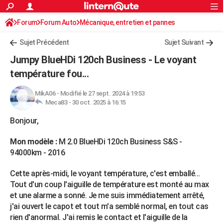
ACTUALITÉS
Forum
Forum Auto
Mécanique, entretien et pannes
Connexion
S'inscrire
Rechercher
Société
Education
Villes
Politique
Faits Divers
Monde
+
SPORT
Sujet Précédent
Sujet Suivant
Football
Cyclisme
Forum
Coupe du monde 2026
Tennis
Rugby
CULTURE
Jumpy BlueHDi 120ch Business - Le voyant
TNT
Cinéma
Musique
Programme TV
Streaming
Sorties cinéma
+
température fou...
FINANCE
Impôts
Immobilier
Banque
Crédit
Retraite
Epargne
Risques naturels par ville
Assurance
AUTO
MikA06
-
Modifié le 27 sept. 2024 à 19:53
Meca83 -
30 oct. 2025 à 16:15
Réserver un essai
Berlines
Forum auto
Essais
Citadines
SUV
+
HIGH-TECH
Bonjour,
Meilleur smartphone
Ordinateurs
Guide high-tech
Mobiles
Internet
Jeux vidéo
+
BRICOLAGE
Mon modèle :
M 2.0 BlueHDi 120ch Business S&S -
Aménagement intérieur
Cuisine
Jardinage
+
Forum
Extérieur
Salle de bains
Rangement
94000km - 2016
WEEK-END
Escapades
Expositions
Week-end nature
Guides de France
Patrimoine
Musées
+
Cette après-midi, le voyant température, c'est emballé...
LIFESTYLE
Tout d'un coup l'aiguille de température est monté au max
Bien-être
Mode
+
Art de vivre
Loisirs
Modes de vie
SANTE
et une alarme a sonné. Je me suis immédiatement arrêté,
j'ai ouvert le capot et tout m'a semblé normal, en tout cas
Guide de la santé
Médicaments
+
Alimentation
Maladies
Sommeil
VOYAGE
rien d'anormal. J'ai remis le contact et l'aiguille de la