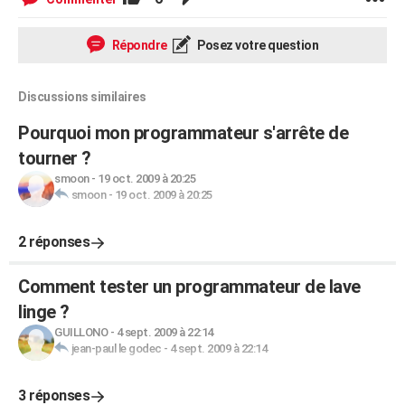
Répondre
Posez votre question
Discussions similaires
Pourquoi mon programmateur s'arrête de
tourner ?
smoon
-
19 oct. 2009 à 20:25
smoon
-
19 oct. 2009 à 20:25
2 réponses
Comment tester un programmateur de lave
linge ?
GUILLONO
-
4 sept. 2009 à 22:14
jean-paul le godec
-
4 sept. 2009 à 22:14
3 réponses