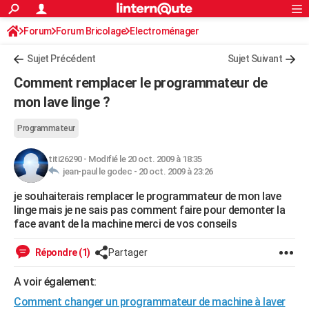
ACTUALITÉS
Forum
Forum Bricolage
Connexion
Electroménager
S'inscrire
Rechercher
Société
Education
Villes
Politique
Faits Divers
Monde
+
SPORT
Sujet Précédent
Sujet Suivant
Football
Cyclisme
Forum
Coupe du monde 2026
Tennis
Rugby
CULTURE
Comment remplacer le programmateur de
TNT
Cinéma
Musique
Programme TV
Streaming
Sorties cinéma
+
mon lave linge ?
FINANCE
Impôts
Immobilier
Banque
Crédit
Retraite
Epargne
Risques naturels par ville
Assurance
AUTO
Programmateur
Réserver un essai
Berlines
Forum auto
Essais
Citadines
SUV
+
HIGH-TECH
titi26290
-
Modifié le 20 oct. 2009 à 18:35
jean-paul le godec -
20 oct. 2009 à 23:26
Meilleur smartphone
Ordinateurs
Guide high-tech
Mobiles
Internet
Jeux vidéo
+
BRICOLAGE
je souhaiterais remplacer le programmateur de mon lave
linge mais je ne sais pas comment faire pour demonter la
Aménagement intérieur
Cuisine
Jardinage
+
Forum
Extérieur
Salle de bains
Rangement
WEEK-END
face avant de la machine merci de vos conseils
Escapades
Expositions
Week-end nature
Guides de France
Patrimoine
Musées
+
LIFESTYLE
Répondre (1)
Partager
Bien-être
Mode
+
Art de vivre
Loisirs
Modes de vie
SANTE
A voir également:
Guide de la santé
Médicaments
+
Alimentation
Maladies
Sommeil
VOYAGE
Comment changer un programmateur de machine à laver