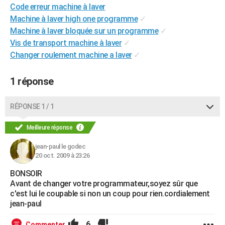
Code erreur machine à laver
City break
Voyage de noces
Climat
Destinations
Voyage nature
Forum
+
PHOTO
Machine à laver high one programme
✓
Machine à laver bloquée sur un programme
✓
GUIDES D'ACHAT
Vis de transport machine à laver
✓
BONS PLANS
Changer roulement machine a laver
✓
CARTE DE VOEUX
1 réponse
Carte Bonne année
Carte Pâques
Carte de Noël
Carte Saint-Valentin
Carte d'anniversaire
DICTIONNAIRE
RÉPONSE 1 / 1
Biographies
Expressions
Dictionnaire
Citations
Proverbes
PROGRAMME TV
Meilleure réponse
COPAINS D'AVANT
jean-paul le godec
Se connecter
Collèges
Universités
Service militaire
S'inscrire
Lycées
Primaires
Entreprises
Avis de recherche
AVIS DE DÉCÈS
20 oct. 2009 à 23:26
BONSOIR
FORUM
Avant de changer votre programmateur,soyez sûr que
Lifestyle
Sport
Television
Cinema
Bricolage
Culture
Auto
Voyage
c'est lui le coupable si non un coup pour rien.cordialement
jean-paul
6
Commenter