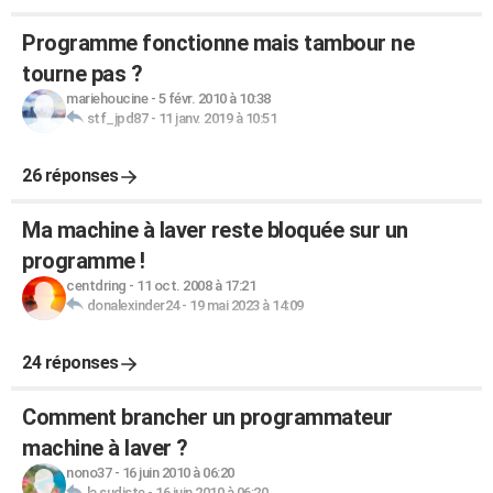
Programme fonctionne mais tambour ne
tourne pas ?
mariehoucine
-
5 févr. 2010 à 10:38
stf_jpd87
-
11 janv. 2019 à 10:51
26 réponses
Ma machine à laver reste bloquée sur un
programme !
centdring
-
11 oct. 2008 à 17:21
donalexinder24
-
19 mai 2023 à 14:09
24 réponses
Comment brancher un programmateur
machine à laver ?
nono37
-
16 juin 2010 à 06:20
la sudiste
-
16 juin 2010 à 06:20