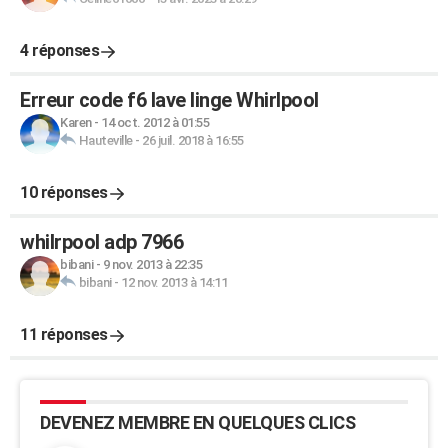
4 réponses
Erreur code f6 lave linge Whirlpool
Karen
-
14 oct. 2012 à 01:55
Hauteville
-
26 juil. 2018 à 16:55
10 réponses
whilrpool adp 7966
bibani
-
9 nov. 2013 à 22:35
bibani
-
12 nov. 2013 à 14:11
11 réponses
DEVENEZ MEMBRE EN QUELQUES CLICS