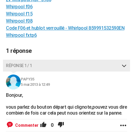
City break
Voyage de noces
Climat
Destinations
Voyage nature
Forum
+
Whirpool f06
PHOTO
Whirpool f15
GUIDES D'ACHAT
Whirpool f08
Code F06 et hublot verrouillé - Whirlpool 859991532590EN
BONS PLANS
Whirpool fxtp6
CARTE DE VOEUX
1 réponse
Carte Bonne année
Carte Pâques
Carte de Noël
Carte Saint-Valentin
Carte d'anniversaire
DICTIONNAIRE
RÉPONSE 1 / 1
Biographies
Expressions
Dictionnaire
Citations
Proverbes
PROGRAMME TV
COPAINS D'AVANT
PAPY35
5 mai 2013 à 12:49
Se connecter
Collèges
Universités
Service militaire
S'inscrire
Lycées
Primaires
Entreprises
Avis de recherche
AVIS DE DÉCÈS
Bonjour,
FORUM
vous parlez du bouton départ qui clignote,pouvez vous dire
combien de fois car cela peut nous orientez sur la panne.
Lifestyle
Sport
Television
Cinema
Bricolage
Culture
Auto
Voyage
0
Commenter