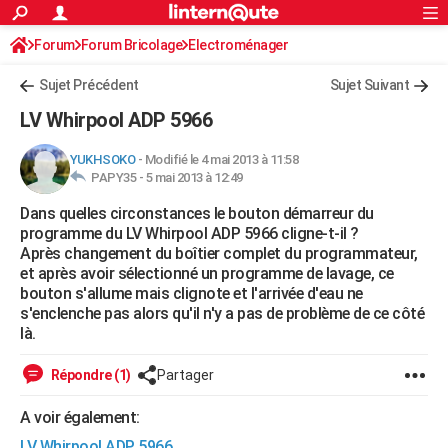
ACTUALITÉS
Forum
Forum Bricolage
Connexion
Electroménager
S'inscrire
Rechercher
Société
Education
Villes
Politique
Faits Divers
Monde
+
SPORT
Sujet Précédent
Sujet Suivant
Football
Cyclisme
Forum
Coupe du monde 2026
Tennis
Rugby
CULTURE
LV Whirpool ADP 5966
TNT
Cinéma
Musique
Programme TV
Streaming
Sorties cinéma
+
FINANCE
YUKHSOKO
-
Modifié le 4 mai 2013 à 11:58
PAPY35 -
5 mai 2013 à 12:49
Impôts
Immobilier
Banque
Crédit
Retraite
Epargne
Risques naturels par ville
Assurance
AUTO
Dans quelles circonstances le bouton démarreur du
Réserver un essai
Berlines
Forum auto
Essais
Citadines
SUV
+
HIGH-TECH
programme du LV Whirpool ADP 5966 cligne-t-il ?
Après changement du boîtier complet du programmateur,
Meilleur smartphone
Ordinateurs
Guide high-tech
Mobiles
Internet
Jeux vidéo
+
BRICOLAGE
et après avoir sélectionné un programme de lavage, ce
bouton s'allume mais clignote et l'arrivée d'eau ne
Aménagement intérieur
Cuisine
Jardinage
+
Forum
Extérieur
Salle de bains
Rangement
WEEK-END
s'enclenche pas alors qu'il n'y a pas de problème de ce côté
là.
Escapades
Expositions
Week-end nature
Guides de France
Patrimoine
Musées
+
LIFESTYLE
Répondre (1)
Partager
Bien-être
Mode
+
Art de vivre
Loisirs
Modes de vie
SANTE
A voir également:
Guide de la santé
Médicaments
+
Alimentation
Maladies
Sommeil
VOYAGE
LV Whirpool ADP 5966