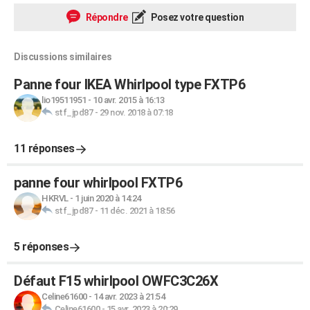
Répondre
Posez votre question
Discussions similaires
Panne four IKEA Whirlpool type FXTP6
lio19511951
-
10 avr. 2015 à 16:13
stf_jpd87
-
29 nov. 2018 à 07:18
11 réponses
panne four whirlpool FXTP6
HKRVL
-
1 juin 2020 à 14:24
stf_jpd87
-
11 déc. 2021 à 18:56
5 réponses
Défaut F15 whirlpool OWFC3C26X
Celine61600
-
14 avr. 2023 à 21:54
Celine61600
-
15 avr. 2023 à 20:29