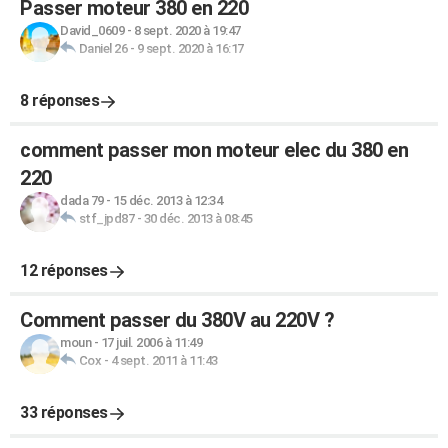
Passer moteur 380 en 220
David_0609
-
8 sept. 2020 à 19:47
Daniel 26
-
9 sept. 2020 à 16:17
8 réponses
comment passer mon moteur elec du 380 en
220
dada 79
-
15 déc. 2013 à 12:34
stf_jpd87
-
30 déc. 2013 à 08:45
12 réponses
Comment passer du 380V au 220V ?
moun
-
17 juil. 2006 à 11:49
Cox
-
4 sept. 2011 à 11:43
33 réponses