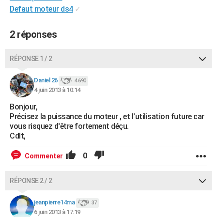
Defaut moteur ds4
✓
City break
Voyage de noces
Climat
Destinations
Voyage nature
Forum
+
PHOTO
GUIDES D'ACHAT
2 réponses
BONS PLANS
RÉPONSE 1 / 2
CARTE DE VOEUX
Daniel 26
4 690
Carte Bonne année
Carte Pâques
Carte de Noël
Carte Saint-Valentin
Carte d'anniversaire
DICTIONNAIRE
4 juin 2013 à 10:14
Bonjour,
Biographies
Expressions
Dictionnaire
Citations
Proverbes
PROGRAMME TV
Précisez la puissance du moteur , et l'utilisation future car
vous risquez d'être fortement déçu.
COPAINS D'AVANT
Cdlt,
Se connecter
Collèges
Universités
Service militaire
S'inscrire
Lycées
Primaires
Entreprises
Avis de recherche
AVIS DE DÉCÈS
0
Commenter
FORUM
RÉPONSE 2 / 2
Lifestyle
Sport
Television
Cinema
Bricolage
Culture
Auto
Voyage
jeanpierre14ma
37
6 juin 2013 à 17:19