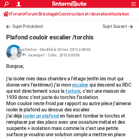
ACTUALITÉS
Forum
Forum Bricolage
Connexion
Construction et rénovation
S'inscrire
Isolation
Rechercher
Société
Education
Villes
Politique
Faits Divers
Monde
+
SPORT
Sujet Précédent
Sujet Suivant
Football
Cyclisme
Forum
Coupe du monde 2026
Tennis
Rugby
CULTURE
Plafond couloir escalier /torchis
TNT
Cinéma
Musique
Programme TV
Streaming
Sorties cinéma
+
FINANCE
wfirefox
-
Modifié le 30 nov. 2013 à 09:58
lucienpe1 -
2 déc. 2013 à 09:58
Impôts
Immobilier
Banque
Crédit
Retraite
Epargne
Risques naturels par ville
Assurance
AUTO
Bonjour,
Réserver un essai
Berlines
Forum auto
Essais
Citadines
SUV
+
HIGH-TECH
j'ai isoler mes deux chambre a l'étage (enfin les mut qui
Meilleur smartphone
Ordinateurs
Guide high-tech
Mobiles
Internet
Jeux vidéo
+
BRICOLAGE
donne vers l'extérieur) j'ai mon
escalier
qui descend au RDC
qui est directement sous la
toiture
, c'est une maison de
Aménagement intérieur
Cuisine
Jardinage
+
Forum
Extérieur
Salle de bains
Rangement
WEEK-END
1930 donc c'est juste du torchis l'isolation.
Mon couloir reste froid par rapport au autre pièce j'aimerai
Escapades
Expositions
Week-end nature
Guides de France
Patrimoine
Musées
+
LIFESTYLE
isoler le plafond au dessus des escalier.
j'ai déjà
isoler un plafond
en faisant tomber le torchis et
Bien-être
Mode
+
Art de vivre
Loisirs
Modes de vie
SANTE
remplacer par des placo avec une ossature métal et des
suspente + isolation mais comme la c'est une petite
Guide de la santé
Médicaments
+
Alimentation
Maladies
Sommeil
VOYAGE
surface je voudrai une solution simple a mettre en place