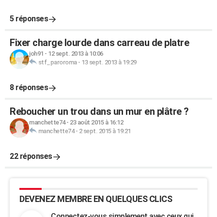
5 réponses
Fixer charge lourde dans carreau de platre
joh91
-
12 sept. 2013 à 10:06
stf_paroroma
-
13 sept. 2013 à 19:29
8 réponses
Reboucher un trou dans un mur en plâtre ?
manchette74
-
23 août 2015 à 16:12
manchette74
-
2 sept. 2015 à 19:21
22 réponses
DEVENEZ MEMBRE EN QUELQUES CLICS
Connectez-vous simplement avec ceux qui