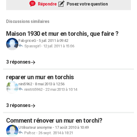
Répondre
Posez votre question
Discussions similaires
Maison 1930 et mur en torchis, que faire ?
FabgriceG
-
5 juil. 2011 à 09:42
Spassgirl
-
12 juil. 2011 à 15:06
3 réponses
reparer un mur en torchis
nini5962
-
8 mai 2013 à 12:56
ninititi5962
-
22 mai 2013 à 10:14
3 réponses
Comment rénover un mur en torchi?
Utilisateur anonyme
-
17 août 2010 à 10:49
Paltoz
-
26 sept. 2014 à 18:21