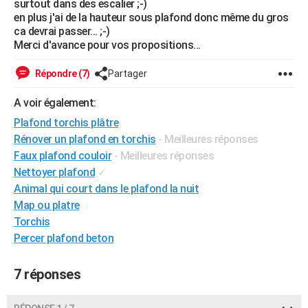
surtout dans des escalier ;-)
City break
Voyage de noces
Climat
Destinations
Voyage nature
Forum
+
en plus j'ai de la hauteur sous plafond donc même du gros
PHOTO
ca devrai passer... ;-)
Merci d'avance pour vos propositions...
GUIDES D'ACHAT
BONS PLANS
Répondre (7)
Partager
CARTE DE VOEUX
A voir également:
Plafond torchis plâtre
Carte Bonne année
Carte Pâques
Carte de Noël
Carte Saint-Valentin
Carte d'anniversaire
DICTIONNAIRE
Rénover un plafond en torchis
- Meilleures réponses
Biographies
Expressions
Dictionnaire
Citations
Proverbes
Faux plafond couloir
- Meilleures réponses
PROGRAMME TV
Nettoyer plafond
✓
COPAINS D'AVANT
Animal qui court dans le plafond la nuit
Map ou platre
Se connecter
Collèges
Universités
Service militaire
S'inscrire
Lycées
Primaires
Entreprises
Avis de recherche
AVIS DE DÉCÈS
Torchis
Percer plafond beton
FORUM
Lifestyle
Sport
Television
Cinema
Bricolage
Culture
Auto
Voyage
7 réponses