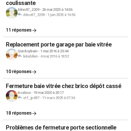
coulissante
Alino87_2209
-
26 mai 2025 à 14:06
Alino87_2209
-
1 juin 2025 à 16:56
11 réponses
Replacement porte garage par baie vitrée
Quicksylvain
-
1 mai 2016 à 20:44
lekabilien
-
4 mai 2016 à 18:52
10 réponses
Fermeture baie vitrée chez brico dépôt cassé
Acabou
-
19 mai 2020 à 20:17
stf_jpd87
-
11 mars 2025 à 07:34
18 réponses
Problêmes de fermeture porte sectionnelle