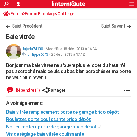
ACTUALITÉS
Forum
Forum Bricolage
Connexion
Outillage
S'inscrire
Rechercher
Société
Education
Villes
Politique
Faits Divers
Monde
+
SPORT
Sujet Précédent
Sujet Suivant
Football
Cyclisme
Forum
Coupe du monde 2026
Tennis
Rugby
CULTURE
Baie vitrée
TNT
Cinéma
Musique
Programme TV
Streaming
Sorties cinéma
+
FINANCE
Jujudu74130
-
Modifié le 18 déc. 2013 à 16:04
philippe6613
-
20 déc. 2013 à 17:12
Impôts
Immobilier
Banque
Crédit
Retraite
Epargne
Risques naturels par ville
Assurance
AUTO
Bonjour ma baie vitrée ne s'ouvre plus le locet du haut n'é
Réserver un essai
Berlines
Forum auto
Essais
Citadines
SUV
+
HIGH-TECH
pas accroché mais celuis du bas bien acrochée et ma porte
ne veut plus revenir
Meilleur smartphone
Ordinateurs
Guide high-tech
Mobiles
Internet
Jeux vidéo
+
BRICOLAGE
Répondre (1)
Partager
Aménagement intérieur
Cuisine
Jardinage
+
Forum
Extérieur
Salle de bains
Rangement
WEEK-END
A voir également:
Escapades
Expositions
Week-end nature
Guides de France
Patrimoine
Musées
+
LIFESTYLE
Baie vitrée remplacement porte de garage brico dépôt
Bien-être
Mode
+
Art de vivre
Loisirs
Modes de vie
Roulettes porte coulissante brico dépôt
SANTE
Notice moteur porte de garage brico dépôt
✓
Guide de la santé
Médicaments
+
Alimentation
Maladies
Sommeil
VOYAGE
Vis de réglage baie vitrée coulissante