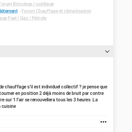
Forum Bricolage / outillage
létement
-
Forum Chauffage et climatisation
e Fuel / Gaz / Pétrole
chauffage s'il est individuel collectif ? je pense que
ourner en position 2 déjà moins de bruit par contre
sur 1 l'air se renouvellera tous les 3 heures .La
 cuisine