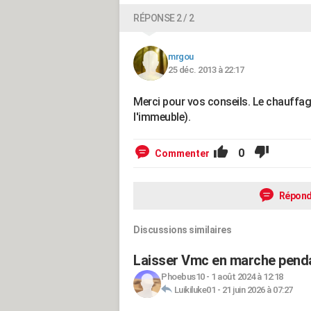
RÉPONSE 2 / 2
mrgou
25 déc. 2013 à 22:17
Merci pour vos conseils. Le chauffage
l'immeuble).
0
Commenter
Répond
Discussions similaires
Laisser Vmc en marche penda
Phoebus10
-
1 août 2024 à 12:18
Luikiluke01
-
21 juin 2026 à 07:27