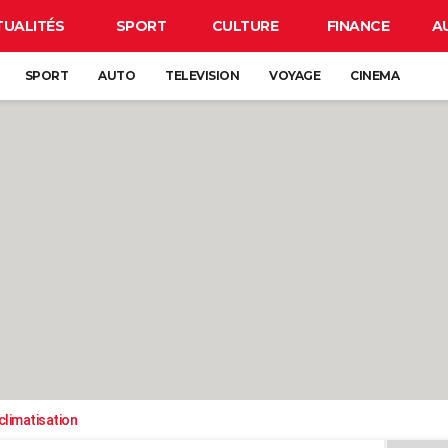
TUALITÉS
SPORT
CULTURE
FINANCE
A
SPORT
AUTO
TELEVISION
VOYAGE
CINEMA
climatisation