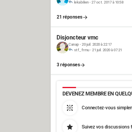
lekabilien
-
27 oct. 2017 à 10:58
21 réponses
Disjoncteur vmc
Canap
-
20 juil. 2020 à 22:17
stf_frmu
-
21 juil. 2020 à 07:21
3 réponses
DEVENEZ MEMBRE EN QUELQ
Connectez-vous simpleme
Suivez vos discussions 