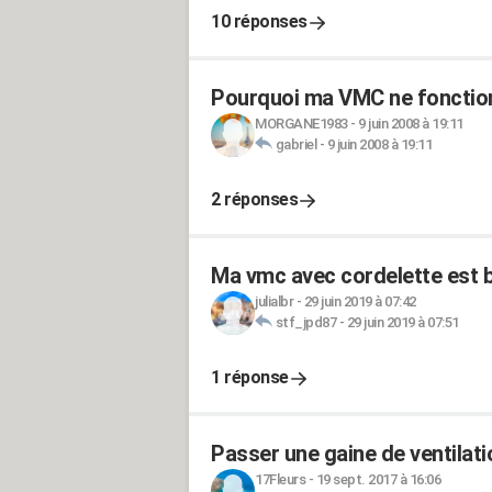
10 réponses
Pourquoi ma VMC ne fonction
MORGANE1983
-
9 juin 2008 à 19:11
gabriel
-
9 juin 2008 à 19:11
2 réponses
Ma vmc avec cordelette est 
julialbr
-
29 juin 2019 à 07:42
stf_jpd87
-
29 juin 2019 à 07:51
1 réponse
Passer une gaine de ventilati
17Fleurs
-
19 sept. 2017 à 16:06