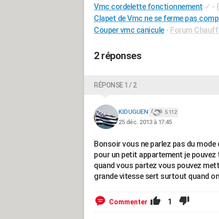
Vmc cordelette fonctionnement
✓
-
Clapet de Vmc ne se ferme pas comp
Couper vmc canicule
-
Forum Chauffag
2 réponses
RÉPONSE 1 / 2
KIDUGUEN
5 112
25 déc. 2013 à 17:45
Bonsoir vous ne parlez pas du mode de 
pour un petit appartement je pouvez t
quand vous partez vous pouvez mettre 
grande vitesse sert surtout quand on
1
Commenter