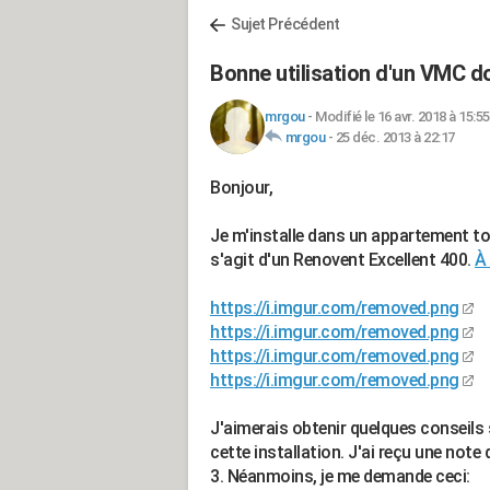
Sujet Précédent
Bonne utilisation d'un VMC d
mrgou
-
Modifié le 16 avr. 2018 à 15:55
mrgou
-
25 déc. 2013 à 22:17
Bonjour,
Je m'installe dans un appartement t
s'agit d'un Renovent Excellent 400.
À 
https://i.imgur.com/removed.png
https://i.imgur.com/removed.png
https://i.imgur.com/removed.png
https://i.imgur.com/removed.png
J'aimerais obtenir quelques conseils 
cette installation. J'ai reçu une note
3. Néanmoins, je me demande ceci: