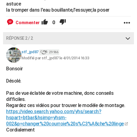
astuce
la tromper dans l'eau bouillante,l'essuyer,la poser
0
Commenter
RÉPONSE 2 / 2
stf_jpd87
29 966
Modifié par stf_jpd87 le 4/01/2014 16:33
Bonsoir
Désolé.
Pas de vue éclatée de votre machine, donc conseils
difficiles.
Regardez ces vidéos pour trouver le modèle de montage.
https://video.search.yahoo.com/yhs/search?
hspart=btbar&hsimp=yhsm-
002&p=changer%20courroie%20s%C3%A8che%20linge
Cordialement