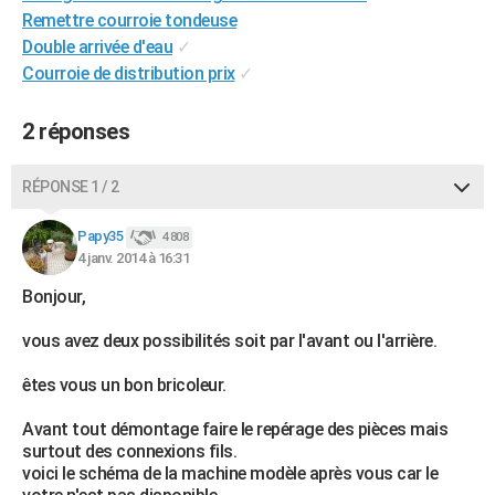
Remettre courroie tondeuse
City break
Voyage de noces
Climat
Destinations
Voyage nature
Forum
+
PHOTO
Double arrivée d'eau
✓
GUIDES D'ACHAT
Courroie de distribution prix
✓
BONS PLANS
2 réponses
CARTE DE VOEUX
RÉPONSE 1 / 2
Carte Bonne année
Carte Pâques
Carte de Noël
Carte Saint-Valentin
Carte d'anniversaire
DICTIONNAIRE
Papy35
4 808
Biographies
Expressions
Dictionnaire
Citations
Proverbes
PROGRAMME TV
4 janv. 2014 à 16:31
COPAINS D'AVANT
Bonjour,
Se connecter
Collèges
Universités
Service militaire
S'inscrire
Lycées
Primaires
Entreprises
Avis de recherche
vous avez deux possibilités soit par l'avant ou l'arrière.
AVIS DE DÉCÈS
êtes vous un bon bricoleur.
FORUM
Lifestyle
Sport
Television
Cinema
Bricolage
Culture
Auto
Voyage
Avant tout démontage faire le repérage des pièces mais
surtout des connexions fils.
voici le schéma de la machine modèle après vous car le