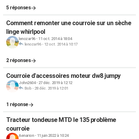
5 réponses
Comment remonter une courroie sur un sèche
linge whirlpool
lenozar96
-
11 oct. 2014 à 18:04
lenozar96
-
12 oct. 2014 à 10:17
2 réponses
Courroie d'accessoires moteur dw8 jumpy
John2604
-
27 déc. 2019 à 12:12
Bob
-
28 déc. 2019 à 12:01
1 réponse
Tracteur tondeuse MTD le 135 problème
courroie
Aenarion
-
11 juin 2022 à 10:24