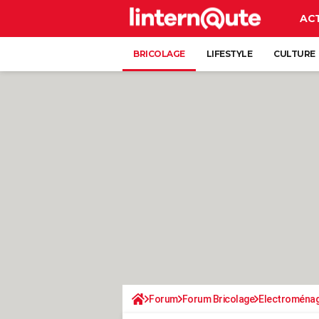
AC
BRICOLAGE
LIFESTYLE
CULTURE
Forum
Forum Bricolage
Electroména