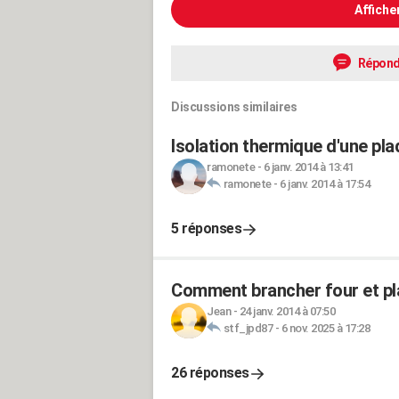
Affiche
Répond
Discussions similaires
Isolation thermique d'une pl
ramonete
-
6 janv. 2014 à 13:41
ramonete
-
6 janv. 2014 à 17:54
5 réponses
Comment brancher four et pl
Jean
-
24 janv. 2014 à 07:50
stf_jpd87
-
6 nov. 2025 à 17:28
26 réponses