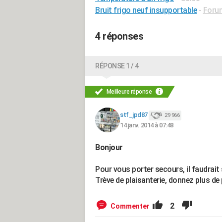
Bruit frigo neuf insupportable
-
Foru
4 réponses
RÉPONSE 1 / 4
Meilleure réponse
stf_jpd87
29 966
14 janv. 2014 à 07:48
Bonjour
Pour vous porter secours, il faudrait 
Trève de plaisanterie, donnez plus de
2
Commenter