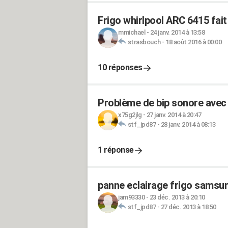
Frigo whirlpool ARC 6415 fait
mmichael
-
24 janv. 2014 à 13:58
strasbouch
-
18 août 2016 à 00:00
10 réponses
Problème de bip sonore avec 
x75g2jlg
-
27 janv. 2014 à 20:47
stf_jpd87
-
28 janv. 2014 à 08:13
1 réponse
panne eclairage frigo sams
jam93330
-
23 déc. 2013 à 20:10
stf_jpd87
-
27 déc. 2013 à 18:50