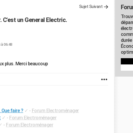
Foru
Sujet Suivant
Trouv
. C'est un General Electric.
dépan
élect
commu
durée
 à 06:48
Écono
optimi
eux plus. Merci beaucoup
 Que faire ?
✓
-
Forum Electroménager
t
✓
-
Forum Electroménager
✓
-
Forum Electroménager