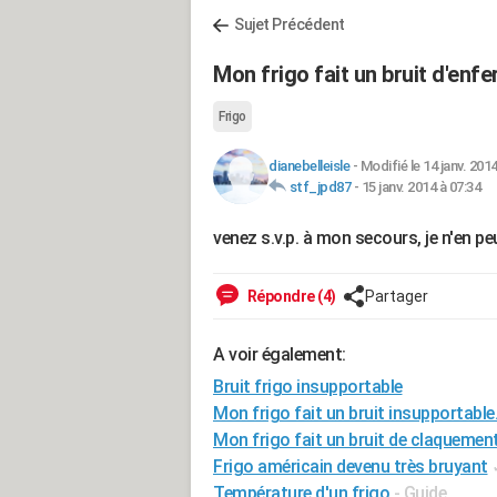
Sujet Précédent
Mon frigo fait un bruit d'enfer
Frigo
dianebelleisle
-
Modifié le 14 janv. 2014
stf_jpd87
-
15 janv. 2014 à 07:34
venez s.v.p. à mon secours, je n'en p
Répondre (4)
Partager
A voir également:
Bruit frigo insupportable
Mon frigo fait un bruit insupportable.
Mon frigo fait un bruit de claquemen
Frigo américain devenu très bruyant
Température d'un frigo
- Guide