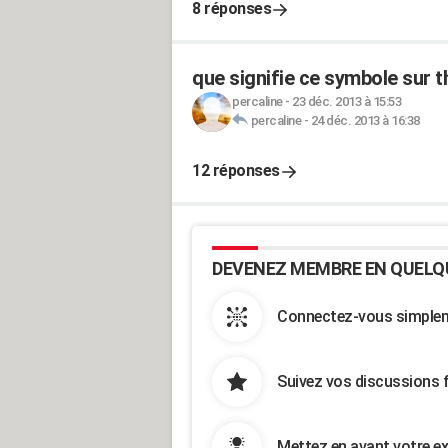
8 réponses
que signifie ce symbole sur 
percaline
-
23 déc. 2013 à 15:53
percaline
-
24 déc. 2013 à 16:38
12 réponses
DEVENEZ MEMBRE EN QUELQ
Connectez-vous simpleme
Suivez vos discussions 
Mettez en avant votre ex