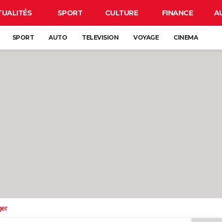
TUALITÉS
SPORT
CULTURE
FINANCE
A
SPORT
AUTO
TELEVISION
VOYAGE
CINEMA
ger