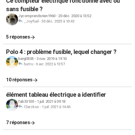
Ce compteur électrique fonctionne avec ou
sans fusible ?
Jycomprendsrien1960
-
20 déc. 2020 à 13:52
_Joyfuel
-
30 déc. 2025 à 10:43
5 réponses
Polo 4 : problème fusible, lequel changer ?
benji0505
-
3 nov. 2019 à 19:10
batru
-
6 avr. 2022 à 13:57
10 réponses
élément tableau électrique a identifier
fab33100
-
1 juil. 2021 à 09:18
Clarckos
-
1 juil. 2021 à 14:46
7 réponses