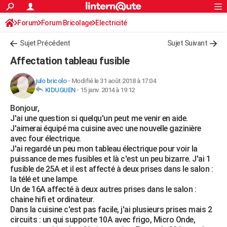
ACTUALITÉS
Forum
Forum Bricolage
Connexion
Electricité
S'inscrire
Rechercher
Société
Education
Villes
Politique
Faits Divers
Monde
+
SPORT
Sujet Précédent
Sujet Suivant
Football
Cyclisme
Forum
Coupe du monde 2026
Tennis
Rugby
CULTURE
Affectation tableau fusible
TNT
Cinéma
Musique
Programme TV
Streaming
Sorties cinéma
+
FINANCE
julo bricolo
-
Modifié le 31 août 2018 à 17:04
KIDUGUEN
-
15 janv. 2014 à 19:12
Impôts
Immobilier
Banque
Crédit
Retraite
Epargne
Risques naturels par ville
Assurance
AUTO
Bonjour,
Réserver un essai
Berlines
Forum auto
Essais
Citadines
SUV
+
HIGH-TECH
J'ai une question si quelqu'un peut me venir en aide.
J'aimerai équipé ma cuisine avec une nouvelle gazinière
Meilleur smartphone
Ordinateurs
Guide high-tech
Mobiles
Internet
Jeux vidéo
+
BRICOLAGE
avec four électrique.
J'ai regardé un peu mon tableau électrique pour voir la
Aménagement intérieur
Cuisine
Jardinage
+
Forum
Extérieur
Salle de bains
Rangement
WEEK-END
puissance de mes fusibles et là c'est un peu bizarre. J'ai 1
fusible de 25A et il est affecté à deux prises dans le salon :
Escapades
Expositions
Week-end nature
Guides de France
Patrimoine
Musées
+
LIFESTYLE
la télé et une lampe.
Un de 16A affecté à deux autres prises dans le salon :
Bien-être
Mode
+
Art de vivre
Loisirs
Modes de vie
SANTE
chaine hifi et ordinateur.
Dans la cuisine c'est pas facile, j'ai plusieurs prises mais 2
Guide de la santé
Médicaments
+
Alimentation
Maladies
Sommeil
VOYAGE
circuits : un qui supporte 10A avec frigo, Micro Onde,