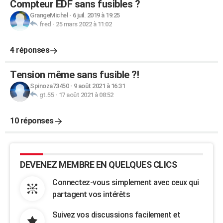
Compteur EDF sans fusibles ?
GrangeMichel
-
6 juil. 2019 à 19:25
fred
-
25 mars 2022 à 11:02
4 réponses
Tension même sans fusible ?!
Spinoza73450
-
9 août 2021 à 16:31
gt.55
-
17 août 2021 à 08:52
10 réponses
DEVENEZ MEMBRE EN QUELQUES CLICS
Connectez-vous simplement avec ceux qui
partagent vos intérêts
Suivez vos discussions facilement et