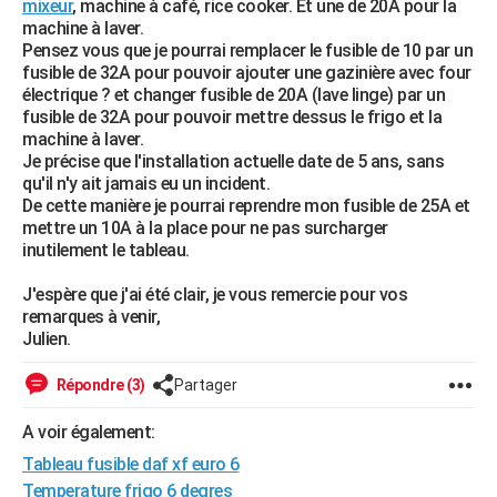
mixeur
, machine à café, rice cooker. Et une de 20A pour la
City break
Voyage de noces
Climat
Destinations
Voyage nature
Forum
+
machine à laver.
PHOTO
Pensez vous que je pourrai remplacer le fusible de 10 par un
fusible de 32A pour pouvoir ajouter une gazinière avec four
GUIDES D'ACHAT
électrique ? et changer fusible de 20A (lave linge) par un
fusible de 32A pour pouvoir mettre dessus le frigo et la
BONS PLANS
machine à laver.
Je précise que l'installation actuelle date de 5 ans, sans
CARTE DE VOEUX
qu'il n'y ait jamais eu un incident.
Carte Bonne année
Carte Pâques
Carte de Noël
Carte Saint-Valentin
Carte d'anniversaire
De cette manière je pourrai reprendre mon fusible de 25A et
DICTIONNAIRE
mettre un 10A à la place pour ne pas surcharger
Biographies
Expressions
Dictionnaire
Citations
Proverbes
inutilement le tableau.
PROGRAMME TV
J'espère que j'ai été clair, je vous remercie pour vos
COPAINS D'AVANT
remarques à venir,
Se connecter
Collèges
Universités
Service militaire
S'inscrire
Lycées
Primaires
Entreprises
Avis de recherche
Julien.
AVIS DE DÉCÈS
Répondre (3)
Partager
FORUM
Lifestyle
Sport
Television
Cinema
Bricolage
Culture
Auto
Voyage
A voir également:
Tableau fusible daf xf euro 6
Temperature frigo 6 degres