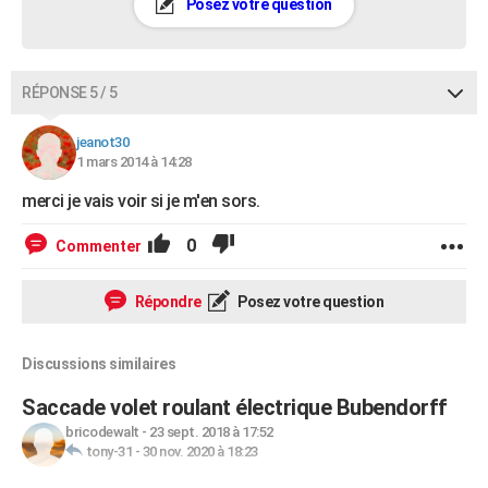
Posez votre question
RÉPONSE 5 / 5
jeanot30
1 mars 2014 à 14:28
merci je vais voir si je m'en sors.
0
Commenter
Répondre
Posez votre question
Discussions similaires
Saccade volet roulant électrique Bubendorff
bricodewalt
-
23 sept. 2018 à 17:52
tony-31
-
30 nov. 2020 à 18:23