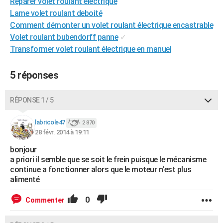
Reparer volet roulant electrique
City break
Voyage de noces
Climat
Destinations
Voyage nature
Forum
+
PHOTO
Lame volet roulant deboité
Comment démonter un volet roulant électrique encastrable
GUIDES D'ACHAT
Volet roulant bubendorff panne
✓
Transformer volet roulant électrique en manuel
BONS PLANS
CARTE DE VOEUX
5 réponses
Carte Bonne année
Carte Pâques
Carte de Noël
Carte Saint-Valentin
Carte d'anniversaire
DICTIONNAIRE
RÉPONSE 1 / 5
Biographies
Expressions
Dictionnaire
Citations
Proverbes
PROGRAMME TV
labricole47
2 870
28 févr. 2014 à 19:11
COPAINS D'AVANT
bonjour
Se connecter
Collèges
Universités
Service militaire
S'inscrire
Lycées
Primaires
Entreprises
Avis de recherche
AVIS DE DÉCÈS
a priori il semble que se soit le frein puisque le mécanisme
continue a fonctionner alors que le moteur n'est plus
FORUM
alimenté
Lifestyle
Sport
Television
Cinema
Bricolage
Culture
Auto
Voyage
0
Commenter