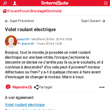
ACTUALITÉS
Forum
Forum Bricolage
Connexion
Electricité
S'inscrire
Rechercher
Société
Education
Villes
Politique
Faits Divers
Monde
+
SPORT
Sujet Précédent
Sujet Suivant
Football
Cyclisme
Forum
Coupe du monde 2026
Tennis
Rugby
CULTURE
Volet roulant electrique
TNT
Cinéma
Musique
Programme TV
Streaming
Sorties cinéma
+
FINANCE
jeanot30
-
Modifié le 28 févr. 2014 à 18:38
jeanot30
-
1 mars 2014 à 14:28
Impôts
Immobilier
Banque
Crédit
Retraite
Epargne
Risques naturels par ville
Assurance
AUTO
Bonjour, tout le monde, je possède un volet roulant
Réserver un essai
Berlines
Forum auto
Essais
Citadines
SUV
+
HIGH-TECH
électrique sur une baie vitrée, l'orsque j'actionne la
descente ce dernier ne s'arrête pas là ou je le souhaite, et il
Meilleur smartphone
Ordinateurs
Guide high-tech
Mobiles
Internet
Jeux vidéo
+
BRICOLAGE
continue à descendre? d'ou cela peut-il provenir!! moteur
défectueux ou frein? y a-t-il quelque choses à faire avant
Aménagement intérieur
Cuisine
Jardinage
+
Forum
Extérieur
Salle de bains
Rangement
WEEK-END
d'envisager de changer le moteur. Merci à tous
Escapades
Expositions
Week-end nature
Guides de France
Patrimoine
Musées
+
LIFESTYLE
Répondre (5)
Partager
Bien-être
Mode
+
Art de vivre
Loisirs
Modes de vie
SANTE
A voir également:
Volet roulant electrique
Guide de la santé
Médicaments
+
Alimentation
Maladies
Sommeil
VOYAGE