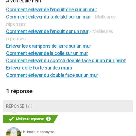
A voir également:
City break
Voyage de noces
Climat
Destinations
Voyage nature
Forum
+
PHOTO
Comment enlever de l'enduit ciré sur un mur
Comment enlever du tadelakt sur un mur
- Meilleures
GUIDES D'ACHAT
réponses
Comment enlever de l'enduit sur un mur
- Meilleures
BONS PLANS
réponses
CARTE DE VOEUX
Enlever les crampons de lierre sur un mur
Comment enlever de la colle sur un mur
Carte Bonne année
Carte Pâques
Carte de Noël
Carte Saint-Valentin
Carte d'anniversaire
DICTIONNAIRE
Comment enlever du scotch double face sur un mur peint
Biographies
Expressions
Dictionnaire
Citations
Proverbes
Enlever colle forte sur des murs
PROGRAMME TV
Comment enlever du double face sur un mur
COPAINS D'AVANT
1 réponse
Se connecter
Collèges
Universités
Service militaire
S'inscrire
Lycées
Primaires
Entreprises
Avis de recherche
AVIS DE DÉCÈS
FORUM
RÉPONSE 1 / 1
Lifestyle
Sport
Television
Cinema
Bricolage
Culture
Auto
Voyage
Meilleure réponse
Utilisateur anonyme