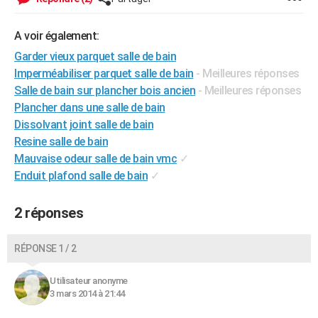
City break
Voyage de noces
Climat
Destinations
Voyage nature
Forum
+
PHOTO
A voir également:
GUIDES D'ACHAT
Garder vieux parquet salle de bain
Imperméabiliser parquet salle de bain
- Meilleures réponses
BONS PLANS
Salle de bain sur plancher bois ancien
- Meilleures réponses
CARTE DE VOEUX
Plancher dans une salle de bain
Dissolvant joint salle de bain
Carte Bonne année
Carte Pâques
Carte de Noël
Carte Saint-Valentin
Carte d'anniversaire
DICTIONNAIRE
Resine salle de bain
Biographies
Expressions
Dictionnaire
Citations
Proverbes
Mauvaise odeur salle de bain vmc
✓
PROGRAMME TV
Enduit plafond salle de bain
✓
COPAINS D'AVANT
2 réponses
Se connecter
Collèges
Universités
Service militaire
S'inscrire
Lycées
Primaires
Entreprises
Avis de recherche
AVIS DE DÉCÈS
FORUM
RÉPONSE 1 / 2
Lifestyle
Sport
Television
Cinema
Bricolage
Culture
Auto
Voyage
Utilisateur anonyme
3 mars 2014 à 21:44