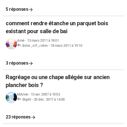
5 réponses
comment rendre étanche un parquet bois
existant pour salle de bai
Amé
-
13 mars 2011 à 18:01
linter_stf_robin
-
18 mars 2011 à 19:10
3 réponses
Ragréage ou une chape allégée sur ancien
plancher bois ?
MAnne
-
13 avr. 2007 à 10:53
Big65
-
20 déc. 2017 à 14:00
23 réponses