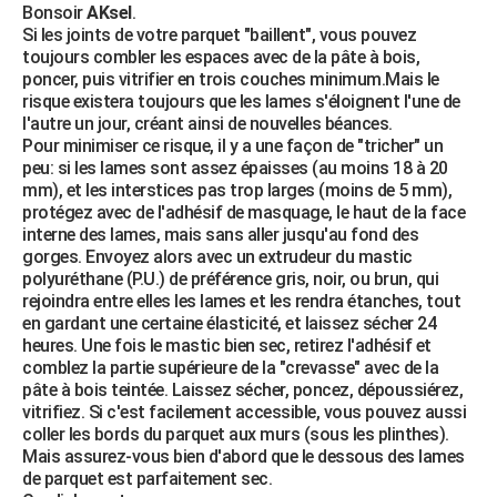
Bonsoir
AKsel
.
Si les joints de votre parquet "baillent", vous pouvez
toujours combler les espaces avec de la pâte à bois,
poncer, puis vitrifier en trois couches minimum.Mais le
risque existera toujours que les lames s'éloignent l'une de
l'autre un jour, créant ainsi de nouvelles béances.
Pour minimiser ce risque, il y a une façon de "tricher" un
peu: si les lames sont assez épaisses (au moins 18 à 20
mm), et les interstices pas trop larges (moins de 5 mm),
protégez avec de l'adhésif de masquage, le haut de la face
interne des lames, mais sans aller jusqu'au fond des
gorges. Envoyez alors avec un extrudeur du mastic
polyuréthane (P.U.) de préférence gris, noir, ou brun, qui
rejoindra entre elles les lames et les rendra étanches, tout
en gardant une certaine élasticité, et laissez sécher 24
heures. Une fois le mastic bien sec, retirez l'adhésif et
comblez la partie supérieure de la "crevasse" avec de la
pâte à bois teintée. Laissez sécher, poncez, dépoussiérez,
vitrifiez. Si c'est facilement accessible, vous pouvez aussi
coller les bords du parquet aux murs (sous les plinthes).
Mais assurez-vous bien d'abord que le dessous des lames
de parquet est parfaitement sec.