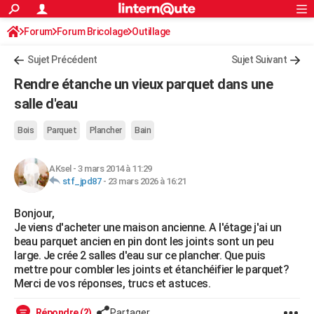
ACTUALITÉS
Forum
Forum Bricolage
Connexion
Outillage
S'inscrire
Rechercher
Société
Education
Villes
Politique
Faits Divers
Monde
+
SPORT
Sujet Précédent
Sujet Suivant
Football
Cyclisme
Forum
Coupe du monde 2026
Tennis
Rugby
CULTURE
Rendre étanche un vieux parquet dans une
TNT
Cinéma
Musique
Programme TV
Streaming
Sorties cinéma
+
salle d'eau
FINANCE
Impôts
Immobilier
Banque
Crédit
Retraite
Epargne
Risques naturels par ville
Assurance
AUTO
Bois
Parquet
Plancher
Bain
Réserver un essai
Berlines
Forum auto
Essais
Citadines
SUV
+
HIGH-TECH
AKsel
-
3 mars 2014 à 11:29
stf_jpd87
-
23 mars 2026 à 16:21
Meilleur smartphone
Ordinateurs
Guide high-tech
Mobiles
Internet
Jeux vidéo
+
BRICOLAGE
Bonjour,
Aménagement intérieur
Cuisine
Jardinage
+
Forum
Extérieur
Salle de bains
Rangement
WEEK-END
Je viens d'acheter une maison ancienne. A l'étage j'ai un
beau parquet ancien en pin dont les joints sont un peu
Escapades
Expositions
Week-end nature
Guides de France
Patrimoine
Musées
+
LIFESTYLE
large. Je crée 2 salles d'eau sur ce plancher. Que puis
mettre pour combler les joints et étanchéifier le parquet?
Bien-être
Mode
+
Art de vivre
Loisirs
Modes de vie
SANTE
Merci de vos réponses, trucs et astuces.
Guide de la santé
Médicaments
+
Alimentation
Maladies
Sommeil
VOYAGE
Répondre (2)
Partager