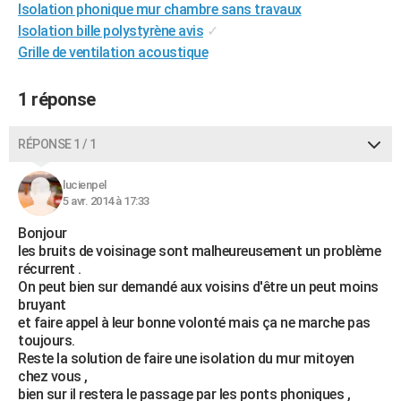
Isolation phonique mur chambre sans travaux
City break
Voyage de noces
Climat
Destinations
Voyage nature
Forum
+
PHOTO
Isolation bille polystyrène avis
✓
Grille de ventilation acoustique
GUIDES D'ACHAT
BONS PLANS
1 réponse
CARTE DE VOEUX
RÉPONSE 1 / 1
Carte Bonne année
Carte Pâques
Carte de Noël
Carte Saint-Valentin
Carte d'anniversaire
DICTIONNAIRE
lucienpel
Biographies
Expressions
Dictionnaire
Citations
Proverbes
5 avr. 2014 à 17:33
PROGRAMME TV
Bonjour
COPAINS D'AVANT
les bruits de voisinage sont malheureusement un problème
récurrent .
Se connecter
Collèges
Universités
Service militaire
S'inscrire
Lycées
Primaires
Entreprises
Avis de recherche
AVIS DE DÉCÈS
On peut bien sur demandé aux voisins d'être un peut moins
bruyant
FORUM
et faire appel à leur bonne volonté mais ça ne marche pas
toujours.
Lifestyle
Sport
Television
Cinema
Bricolage
Culture
Auto
Voyage
Reste la solution de faire une isolation du mur mitoyen
chez vous ,
bien sur il restera le passage par les ponts phoniques ,