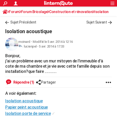
ACTUALITÉS
Forum
Forum Bricolage
Connexion
Construction et rénovation
S'inscrire
Isolation
Rechercher
Société
Education
Villes
Politique
Faits Divers
Monde
+
SPORT
Sujet Précédent
Sujet Suivant
Football
Cyclisme
Forum
Coupe du monde 2026
Tennis
Rugby
CULTURE
Isolation acoustique
TNT
Cinéma
Musique
Programme TV
Streaming
Sorties cinéma
+
FINANCE
moinard
-
Modifié le 5 avr. 2014 à 12:16
lucienpel -
5 avr. 2014 à 17:33
Impôts
Immobilier
Banque
Crédit
Retraite
Epargne
Risques naturels par ville
Assurance
AUTO
Bonjour,
Réserver un essai
Berlines
Forum auto
Essais
Citadines
SUV
+
HIGH-TECH
j'ai un problème avec un mur mitoyen de l'immeuble d'à
cote de ma chambre et je vie avec cette famille depuis son
Meilleur smartphone
Ordinateurs
Guide high-tech
Mobiles
Internet
Jeux vidéo
+
BRICOLAGE
installation?que faire .............
Aménagement intérieur
Cuisine
Jardinage
+
Forum
Extérieur
Salle de bains
Rangement
WEEK-END
Répondre (1)
Partager
Escapades
Expositions
Week-end nature
Guides de France
Patrimoine
Musées
+
LIFESTYLE
A voir également:
Isolation acoustique
Bien-être
Mode
+
Art de vivre
Loisirs
Modes de vie
SANTE
Papier peint acoustique
Guide de la santé
Médicaments
+
Alimentation
Maladies
Sommeil
VOYAGE
Isolation porte de service
✓