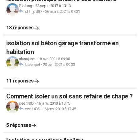
Piolong
-
23 sept. 2017 à 13:18
stf_jpd87
-
26 mars 2024 à 07:21
18 réponses
isolation sol béton garage transformé en
habitation
alanajune
-
18 avr. 2021 à 09:00
lucienpel
-
20 avr. 2021 à 09:33
11 réponses
Comment isoler un sol sans refaire de chape ?
ced1405
-
16 janv. 2010 à 17:45
ced1405
-
16 janv. 2010 à 17:45
5 réponses