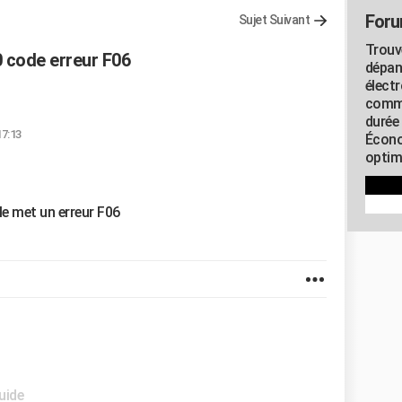
Foru
Sujet Suivant
Trouv
 code erreur F06
dépan
élect
commu
durée
17:13
Écono
optimi
le met un erreur F06
uide