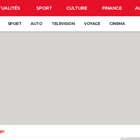
TUALITÉS
SPORT
CULTURE
FINANCE
A
SPORT
AUTO
TELEVISION
VOYAGE
CINEMA
ger