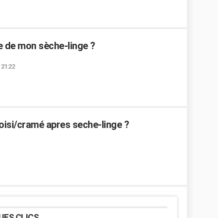
e de mon sèche-linge ?
 21:22
oisi/cramé apres seche-linge ?
UES CLICS