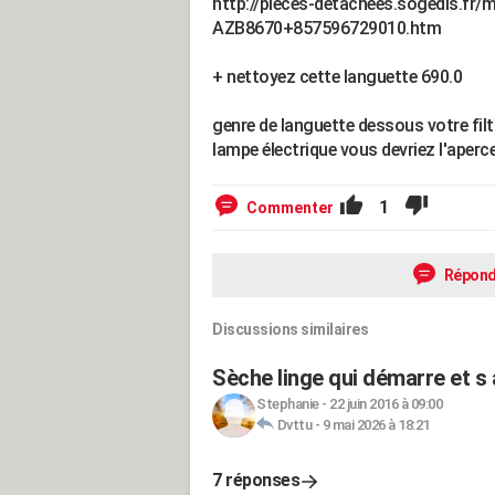
http://pieces-detachees.sogedis.fr
AZB8670+857596729010.htm
+ nettoyez cette languette 690.0
genre de languette dessous votre filtr
lampe électrique vous devriez l'aperc
1
Commenter
Répond
Discussions similaires
Sèche linge qui démarre et s 
Stephanie
-
22 juin 2016 à 09:00
Dvttu
-
9 mai 2026 à 18:21
7 réponses