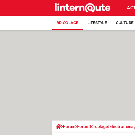
AC
BRICOLAGE
LIFESTYLE
CULTURE
Forum
Forum Bricolage
Electroména