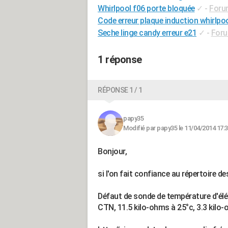
Whirlpool f06 porte bloquée
✓
-
Foru
Code erreur plaque induction whirlpo
Seche linge candy erreur e21
✓
-
Foru
1 réponse
RÉPONSE 1 / 1
papy35
Modifié par papy35 le 11/04/2014 17:
Bonjour,
si l'on fait confiance au répertoire des
Défaut de sonde de température d'élém
CTN, 11.5 kilo-ohms à 25°c, 3.3 kilo