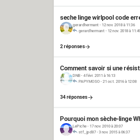
seche linge wirlpool code err
gerardhermant
-
12 nov. 2018 à 11:36
gerardhermant
-
12 nov. 2018 à 11:4
2 réponses
Comment savoir si une résist
DNB
-
4 févr. 2011 à 16:13
PAPYMOSO
-
21 oct. 2016 à 12:08
34 réponses
Pourquoi mon sèche-linge Wh
LePiche
-
17 nov. 2010 à 20:07
stf_jpd87
-
3 nov. 2015 à 06:37