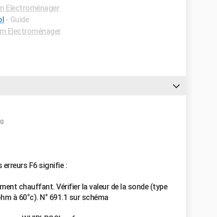
m Electroménager
ol
- Guide
m Electroménager
30
 erreurs F6 signifie :
ent chauffant. Vérifier la valeur de la sonde (type
-ohm à 60°c). N° 691.1 sur schéma