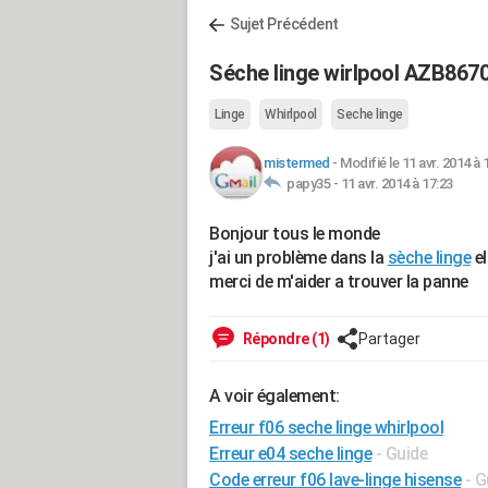
Sujet Précédent
Séche linge wirlpool AZB8670
Linge
Whirlpool
Seche linge
mistermed
-
Modifié le 11 avr. 2014 à 
papy35 -
11 avr. 2014 à 17:23
Bonjour tous le monde
j'ai un problème dans la
sèche linge
el
merci de m'aider a trouver la panne
Répondre (1)
Partager
A voir également:
Erreur f06 seche linge whirlpool
Erreur e04 seche linge
- Guide
Code erreur f06 lave-linge hisense
- G