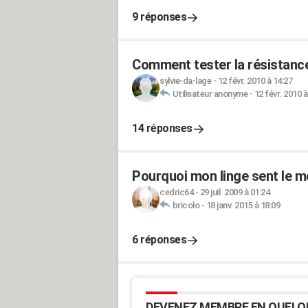
9 réponses
Comment tester la résistanc
sylvie-da-lage
-
12 févr. 2010 à 14:27
Utilisateur anonyme
-
12 févr. 2010 à
14 réponses
Pourquoi mon linge sent le m
cedric64
-
29 juil. 2009 à 01:24
bricolo
-
18 janv. 2015 à 18:09
6 réponses
DEVENEZ MEMBRE EN QUELQ