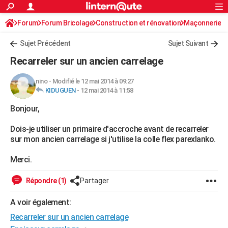
ACTUALITÉS
Forum
Forum Bricolage
Connexion
Construction et rénovation
S'inscrire
Maçonnerie
Rechercher
Société
Education
Villes
Politique
Faits Divers
Monde
+
SPORT
Sujet Précédent
Sujet Suivant
Football
Cyclisme
Forum
Coupe du monde 2026
Tennis
Rugby
CULTURE
Recarreler sur un ancien carrelage
TNT
Cinéma
Musique
Programme TV
Streaming
Sorties cinéma
+
FINANCE
nino
-
Modifié le 12 mai 2014 à 09:27
KIDUGUEN
-
12 mai 2014 à 11:58
Impôts
Immobilier
Banque
Crédit
Retraite
Epargne
Risques naturels par ville
Assurance
AUTO
Bonjour,
Réserver un essai
Berlines
Forum auto
Essais
Citadines
SUV
+
HIGH-TECH
Dois-je utiliser un primaire d'accroche avant de recarreler
Meilleur smartphone
Ordinateurs
Guide high-tech
Mobiles
Internet
Jeux vidéo
+
BRICOLAGE
sur mon ancien carrelage si j'utilise la colle flex parexlanko.
Aménagement intérieur
Cuisine
Jardinage
+
Forum
Extérieur
Salle de bains
Rangement
WEEK-END
Merci.
Escapades
Expositions
Week-end nature
Guides de France
Patrimoine
Musées
+
LIFESTYLE
Répondre (1)
Partager
Bien-être
Mode
+
Art de vivre
Loisirs
Modes de vie
SANTE
A voir également:
Recarreler sur un ancien carrelage
Guide de la santé
Médicaments
+
Alimentation
Maladies
Sommeil
VOYAGE