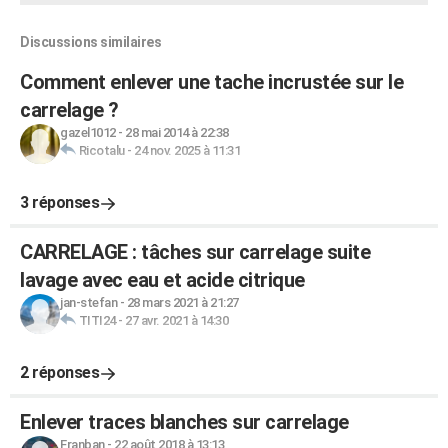
Discussions similaires
Comment enlever une tache incrustée sur le
carrelage ?
gazel1012
-
28 mai 2014 à 22:38
Ricotalu
-
24 nov. 2025 à 11:31
3 réponses
CARRELAGE : tâches sur carrelage suite
lavage avec eau et acide citrique
jan-stefan
-
28 mars 2021 à 21:27
TITI24
-
27 avr. 2021 à 14:30
2 réponses
Enlever traces blanches sur carrelage
Franban
-
22 août 2018 à 13:13