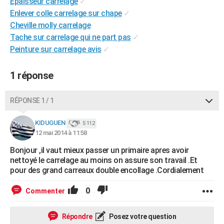
Epaisseur carrelage
✓
City break
Voyage de noces
Climat
Destinations
Voyage nature
Forum
+
PHOTO
Enlever colle carrelage sur chape
✓
Cheville molly carrelage
GUIDES D'ACHAT
Tache sur carrelage qui ne part pas
✓
Peinture sur carrelage avis
✓
BONS PLANS
CARTE DE VOEUX
1 réponse
Carte Bonne année
Carte Pâques
Carte de Noël
Carte Saint-Valentin
Carte d'anniversaire
DICTIONNAIRE
RÉPONSE 1 / 1
Biographies
Expressions
Dictionnaire
Citations
Proverbes
PROGRAMME TV
KIDUGUEN
5 112
12 mai 2014 à 11:58
COPAINS D'AVANT
Bonjour ,il vaut mieux passer un primaire apres avoir
Se connecter
Collèges
Universités
Service militaire
S'inscrire
Lycées
Primaires
Entreprises
Avis de recherche
AVIS DE DÉCÈS
nettoyé le carrelage au moins on assure son travail .Et
pour des grand carreaux double encollage .Cordialement
FORUM
0
Commenter
Lifestyle
Sport
Television
Cinema
Bricolage
Culture
Auto
Voyage
Répondre
Posez votre question