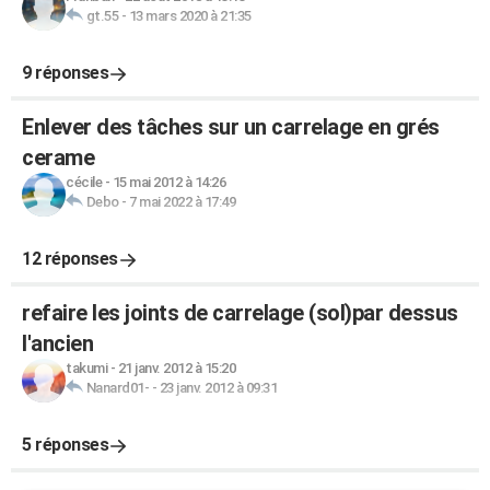
gt.55
-
13 mars 2020 à 21:35
9 réponses
Enlever des tâches sur un carrelage en grés
cerame
cécile
-
15 mai 2012 à 14:26
Debo
-
7 mai 2022 à 17:49
12 réponses
refaire les joints de carrelage (sol)par dessus
l'ancien
takumi
-
21 janv. 2012 à 15:20
Nanard01-
-
23 janv. 2012 à 09:31
5 réponses