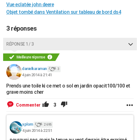
Vue eclatée john deere
Objet tombé dans Ventilation sur tableau de bord ds4
3 réponses
RÉPONSE 1 / 3
Meilleure réponse
danielkaraman
3
4 juin 2014 à 21:41
Prends une toile ki ce met o sol en jardin opacit100/100 et
grave moins cher
3
Commenter
xplom
2 695
4 juin 2014 à 22:51
pourquoi pas, mais la tenue au vent devrais être exprimé