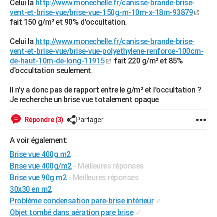
Celui la
http://www.monechelle.fr/canisse-brande-brise-
City break
Voyage de noces
Climat
Destinations
Voyage nature
Forum
+
vent-et-brise-vue/brise-vue-150g-m-10m-x-18m-93879
PHOTO
fait 150 g/m² et 90% d'occultation.
GUIDES D'ACHAT
Celui la
http://www.monechelle.fr/canisse-brande-brise-
vent-et-brise-vue/brise-vue-polyethylene-renforce-100cm-
BONS PLANS
de-haut-10m-de-long-11915
fait 220 g/m² et 85%
d'occultation seulement.
CARTE DE VOEUX
Carte Bonne année
Carte Pâques
Carte de Noël
Carte Saint-Valentin
Carte d'anniversaire
Il n'y a donc pas de rapport entre le g/m² et l'occultation ?
DICTIONNAIRE
Je recherche un brise vue totalement opaque
Biographies
Expressions
Dictionnaire
Citations
Proverbes
PROGRAMME TV
Répondre (3)
Partager
COPAINS D'AVANT
A voir également:
Se connecter
Collèges
Universités
Service militaire
S'inscrire
Lycées
Primaires
Entreprises
Avis de recherche
AVIS DE DÉCÈS
Brise vue 400g m2
Brise vue 400g/m2
- Meilleures réponses
FORUM
Brise vue 90g m2
- Meilleures réponses
Lifestyle
Sport
Television
Cinema
Bricolage
Culture
Auto
Voyage
30x30 en m2
Problème condensation pare-brise intérieur
✓
Objet tombé dans aération pare brise
✓