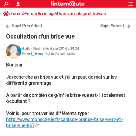
ACTUALITÉS
Forum
Forum Bricolage
Connexion
Divers bricolage et travaux
S'inscrire
Rechercher
Société
Education
Villes
Politique
Faits Divers
Monde
+
SPORT
Sujet Précédent
Sujet Suivant
Football
Cyclisme
Forum
Coupe du monde 2026
Tennis
Rugby
CULTURE
Occultation d'un brise vue
TNT
Cinéma
Musique
Programme TV
Streaming
Sorties cinéma
+
FINANCE
Hailk
-
Modifié le 4 juin 2014 à 19:24
stf_frmu
-
5 juin 2014 à 14:06
Impôts
Immobilier
Banque
Crédit
Retraite
Epargne
Risques naturels par ville
Assurance
AUTO
Bonjour,
Réserver un essai
Berlines
Forum auto
Essais
Citadines
SUV
+
HIGH-TECH
Je recherche un brise vue et j'ai un peut de mal sur les
Meilleur smartphone
Ordinateurs
Guide high-tech
Mobiles
Internet
Jeux vidéo
+
BRICOLAGE
différents grammage.
Aménagement intérieur
Cuisine
Jardinage
+
Forum
Extérieur
Salle de bains
Rangement
WEEK-END
A partir de combien de g/m² le brise-vue est-il totalement
occultant ?
Escapades
Expositions
Week-end nature
Guides de France
Patrimoine
Musées
+
LIFESTYLE
Voir ici pour trouver les différents type :
Bien-être
Mode
+
Art de vivre
Loisirs
Modes de vie
SANTE
http://www.monechelle.fr/canisse-brande-brise-vent-et-
brise-vue-867
Guide de la santé
Médicaments
+
Alimentation
Maladies
Sommeil
VOYAGE