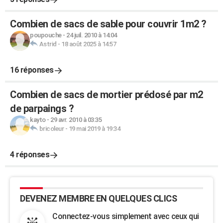
Combien de sacs de sable pour couvrir 1m2 ?
poupouche
-
24 juil. 2010 à 14:04
Astrid
-
18 août 2025 à 14:57
16 réponses
Combien de sacs de mortier prédosé par m2
de parpaings ?
kayto
-
29 avr. 2010 à 03:35
bricoleur
-
19 mai 2019 à 19:34
4 réponses
DEVENEZ MEMBRE EN QUELQUES CLICS
Connectez-vous simplement avec ceux qui