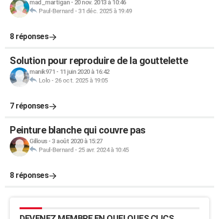
mad_martigan
-
20 nov. 2013 à 10:46
Paul-Bernard
-
31 déc. 2025 à 19:49
8 réponses
Solution pour reproduire de la gouttelette
manik971
-
11 juin 2020 à 16:42
Lolo
-
26 oct. 2025 à 19:05
7 réponses
Peinture blanche qui couvre pas
Gillous
-
3 août 2020 à 15:27
Paul-Bernard
-
25 avr. 2024 à 10:45
8 réponses
DEVENEZ MEMBRE EN QUELQUES CLICS