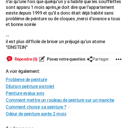
n'ai qu'une fois que quelqu'un y a habité que les soufflettes
City break
Voyage de noces
Climat
Destinations
Voyage nature
Forum
+
sont apparu 1 mois après,je doit dire que l'appartement
PHOTO
existe depuis 1999 et qu'il a donc était déjà habité sans
problème de peinture ou de cloques ,merci d'avance a tous
GUIDES D'ACHAT
et bonne soirée
BONS PLANS
--
il est plus difficile de briser un préjugé qu'un atome
CARTE DE VOEUX
"EINSTEIN"
Carte Bonne année
Carte Pâques
Carte de Noël
Carte Saint-Valentin
Carte d'anniversaire
DICTIONNAIRE
Répondre (6)
Posez votre question
Partager
Biographies
Expressions
Dictionnaire
Citations
Proverbes
PROGRAMME TV
A voir également:
COPAINS D'AVANT
Probleme de peinture
Dilution peinture pistolet
Se connecter
Collèges
Universités
Service militaire
S'inscrire
Lycées
Primaires
Entreprises
Avis de recherche
AVIS DE DÉCÈS
Peinture evalux avis
FORUM
Comment mettre un rouleau de peinture sur un manche
Comment choisir sa peinture ?
✓
Lifestyle
Sport
Television
Cinema
Bricolage
Culture
Auto
Voyage
Odeur de peinture après 2 mois