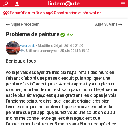
ACTUALITÉS
Forum
Forum Bricolage
Connexion
Construction et rénovation
S'inscrire
Rechercher
Société
Education
Villes
Politique
Faits Divers
Monde
+
SPORT
Peinture, Vernis, Tapissserie
Sujet Précédent
Sujet Suivant
Football
Cyclisme
Forum
Coupe du monde 2026
Tennis
Rugby
CULTURE
Probleme de peinture
Résolu
TNT
Cinéma
Musique
Programme TV
Streaming
Sorties cinéma
+
FINANCE
valerossi.
-
Modifié le 24 juin 2014 à 21:49
Utilisateur anonyme -
25 juin 2014 à 19:13
Impôts
Immobilier
Banque
Crédit
Retraite
Epargne
Risques naturels par ville
Assurance
AUTO
Bonjour, a tous
Réserver un essai
Berlines
Forum auto
Essais
Citadines
SUV
+
HIGH-TECH
voila je vais essayer d'Êtres claire,j'ai refait des murs en
Meilleur smartphone
Ordinateurs
Guide high-tech
Mobiles
Internet
Jeux vidéo
+
BRICOLAGE
faisant d'abord une passe d'enduit puis appliquer une
peinture "levis" acrylique et 4 mois après il y a eu plein de
Aménagement intérieur
Cuisine
Jardinage
+
Forum
Extérieur
Salle de bains
Rangement
WEEK-END
cloques,pourtant le mur est sain pas d'humidité,et ce qui
est le plus étrange,c'est qu'en grattant les clopes je vois
Escapades
Expositions
Week-end nature
Guides de France
Patrimoine
Musées
+
LIFESTYLE
l'ancienne peinture ainsi que l'enduit originel très bien
tenir,les cloques ne soulèvent que le nouvel enduit et la
Bien-être
Mode
+
Art de vivre
Loisirs
Modes de vie
SANTE
peinture que j'ai appliqué,auriez vous une solution ou au
moins me conseiller,ce qui est étrange,c'est que
Guide de la santé
Médicaments
+
Alimentation
Maladies
Sommeil
VOYAGE
l'appartement est rester 3 mois sans êtres occupé et ce