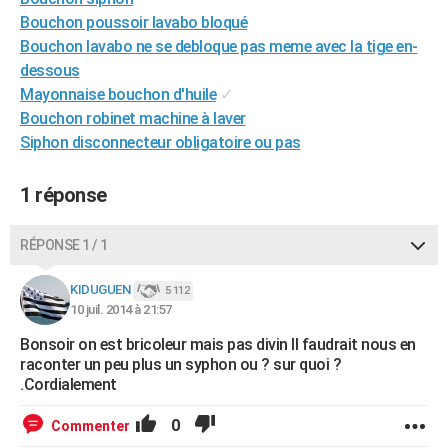
City break
Voyage de noces
Climat
Destinations
Voyage nature
Forum
+
Bouchon poussoir lavabo bloqué
PHOTO
Bouchon lavabo ne se debloque pas meme avec la tige en-
GUIDES D'ACHAT
dessous
Mayonnaise bouchon d'huile
✓
BONS PLANS
Bouchon robinet machine à laver
Siphon disconnecteur obligatoire ou pas
CARTE DE VOEUX
Carte Bonne année
Carte Pâques
Carte de Noël
Carte Saint-Valentin
Carte d'anniversaire
DICTIONNAIRE
1 réponse
Biographies
Expressions
Dictionnaire
Citations
Proverbes
PROGRAMME TV
RÉPONSE 1 / 1
COPAINS D'AVANT
KIDUGUEN
5 112
Se connecter
Collèges
Universités
Service militaire
S'inscrire
Lycées
Primaires
Entreprises
Avis de recherche
AVIS DE DÉCÈS
10 juil. 2014 à 21:57
Bonsoir on est bricoleur mais pas divin Il faudrait nous en
FORUM
raconter un peu plus un syphon ou ? sur quoi ?
.Cordialement
Lifestyle
Sport
Television
Cinema
Bricolage
Culture
Auto
Voyage
0
Commenter