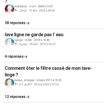
?
marieluce
-
3 oct. 2009 à 13:01
_lloyd
-
15 déc. 2025 à 08:49
38 réponses
lave ligne ne garde pas l' eau
zgogo
-
8 déc. 2019 à 16:40
zgogo
-
20 déc. 2019 à 06:32
4 réponses
Comment ôter le filtre cassé de mon lave-
linge ?
louise_attaque
-
6 mars 2011 à 15:25
stf_jpd87
-
30 mai 2026 à 07:54
12 réponses