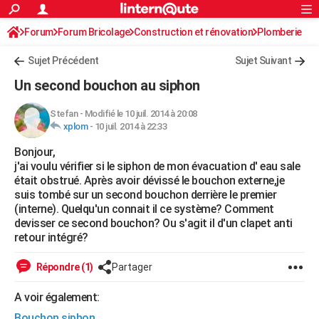
ACTUALITÉS
Forum
Forum Bricolage
Connexion
Construction et rénovation
S'inscrire
Plomberie
Rechercher
Société
Education
Villes
Politique
Faits Divers
Monde
+
SPORT
Sujet Précédent
Sujet Suivant
Football
Cyclisme
Forum
Coupe du monde 2026
Tennis
Rugby
CULTURE
Un second bouchon au siphon
TNT
Cinéma
Musique
Programme TV
Streaming
Sorties cinéma
+
FINANCE
Stefan
-
Modifié le 10 juil. 2014 à 20:08
xplom
-
10 juil. 2014 à 22:33
Impôts
Immobilier
Banque
Crédit
Retraite
Epargne
Risques naturels par ville
Assurance
AUTO
Bonjour,
Réserver un essai
Berlines
Forum auto
Essais
Citadines
SUV
+
HIGH-TECH
j'ai voulu vérifier si le siphon de mon évacuation d' eau sale
était obstrué. Après avoir dévissé le bouchon externe,je
Meilleur smartphone
Ordinateurs
Guide high-tech
Mobiles
Internet
Jeux vidéo
+
BRICOLAGE
suis tombé sur un second bouchon derrière le premier
(interne). Quelqu'un connait il ce système? Comment
Aménagement intérieur
Cuisine
Jardinage
+
Forum
Extérieur
Salle de bains
Rangement
WEEK-END
devisser ce second bouchon? Ou s'agit il d'un clapet anti
retour intégré?
Escapades
Expositions
Week-end nature
Guides de France
Patrimoine
Musées
+
LIFESTYLE
Répondre (1)
Partager
Bien-être
Mode
+
Art de vivre
Loisirs
Modes de vie
SANTE
A voir également:
Guide de la santé
Médicaments
+
Alimentation
Maladies
Sommeil
VOYAGE
Bouchon siphon