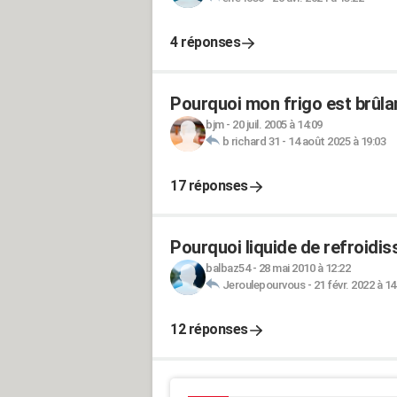
4 réponses
Pourquoi mon frigo est brûlan
bjm
-
20 juil. 2005 à 14:09
b richard 31
-
14 août 2025 à 19:03
17 réponses
Pourquoi liquide de refroidi
balbaz54
-
28 mai 2010 à 12:22
Jeroulepourvous
-
21 févr. 2022 à 14
12 réponses