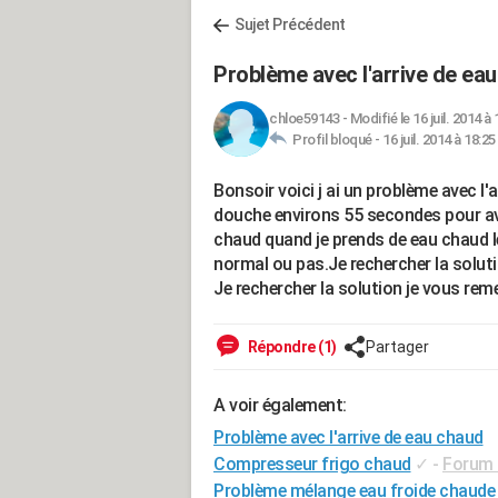
Sujet Précédent
Problème avec l'arrive de ea
chloe59143
-
Modifié le 16 juil. 2014 à 
Profil bloqué -
16 juil. 2014 à 18:25
Bonsoir voici j ai un problème avec l'a
douche environs 55 secondes pour avoir
chaud quand je prends de eau chaud le
normal ou pas.Je rechercher la solut
Je rechercher la solution je vous re
Répondre (1)
Partager
A voir également:
Problème avec l'arrive de eau chaud
Compresseur frigo chaud
✓
-
Forum 
Problème mélange eau froide chaude