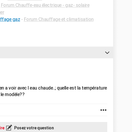
-
Forum Chauffe-eau électrique - gaz- solaire
er
uffage gaz
-
Forum Chauffage et climatisation
ien a voir avec l eau chaude..; quelle est la température
t le modèle??
re
Posez votre question