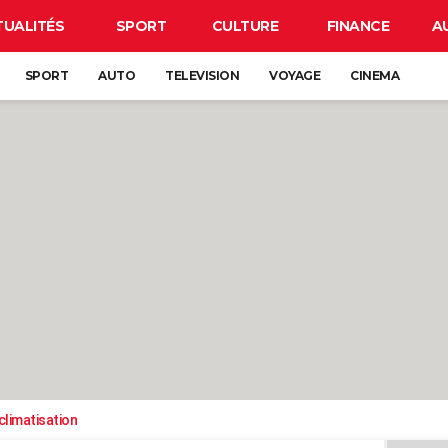
TUALITÉS
SPORT
CULTURE
FINANCE
A
SPORT
AUTO
TELEVISION
VOYAGE
CINEMA
climatisation