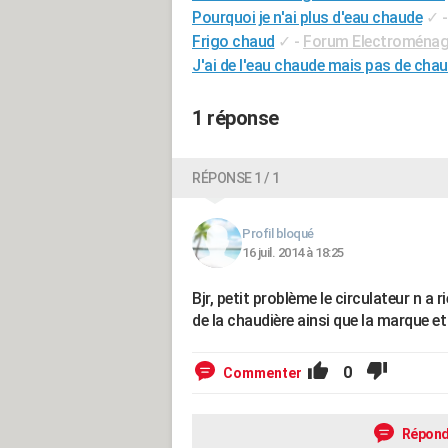
Pourquoi je n'ai plus d'eau chaude
✓
Frigo chaud
✓
-
Forum Electroménag
J'ai de l'eau chaude mais pas de cha
1 réponse
RÉPONSE 1 / 1
Profil bloqué
16 juil. 2014 à 18:25
Bjr, petit problème le circulateur n a r
de la chaudière ainsi que la marque e
0
Commenter
Répond