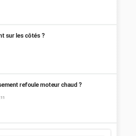
t sur les côtés ?
ssement refoule moteur chaud ?
:11