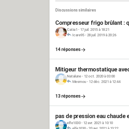
Discussions similaires
Compresseur frigo brûlant : q
Catia1
-
17 juil. 2015 à 18:21
Icare95
-
28 juil. 2019 à 20:26
14 réponses
Mitigeur thermostatique ave
Natalune
-
12 oct. 2020 à 03:00
Mesmou
-
12 déc. 2021 à 12:44
13 réponses
pas de pression eau chaude e
elfe1030
-
12 avr. 2021 à 10:10
elfe1030
-
20 avr. 2021 à 13:22