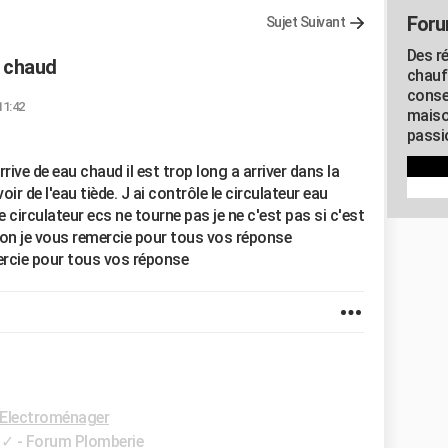
Foru
Sujet Suivant
Des r
u chaud
chauf
conse
11:42
maiso
passio
rrive de eau chaud il est trop long a arriver dans la
 de l'eau tiède. J ai contrôle le circulateur eau
 circulateur ecs ne tourne pas je ne c'est pas si c'est
ion je vous remercie pour tous vos réponse
mercie pour tous vos réponse
Electroménager
✓
-
Forum Plomberie