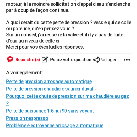
moteur, à la moindre sollicitation d'appel d'eau s'enclenche
City break
Voyage de noces
Climat
Destinations
Voyage nature
Forum
+
PHOTO
par à coup de façon continue.
GUIDES D'ACHAT
A quoi serait du cette perte de pression ? vessie qui se colle
ou poreuse, qu'en pensez vous ?
BONS PLANS
Sur un conseil, j'ai resserré la valve et il n'y a pas de fuite
d'eau au niveau de celle ci.
CARTE DE VOEUX
Merci pour vos éventuelles réponses.
Carte Bonne année
Carte Pâques
Carte de Noël
Carte Saint-Valentin
Carte d'anniversaire
DICTIONNAIRE
Répondre (5)
Posez votre question
Partager
Biographies
Expressions
Dictionnaire
Citations
Proverbes
PROGRAMME TV
A voir également:
Perte de pression arrosage automatique
COPAINS D'AVANT
Perte de pression chaudière saunier duval
✓
Se connecter
Collèges
Universités
Service militaire
S'inscrire
Lycées
Primaires
Entreprises
Avis de recherche
AVIS DE DÉCÈS
Pourquoi cette chute de pression sur ma chaudière au gaz
?
FORUM
Perte de puissance 1.6 hdi 90 sans voyant
Lifestyle
Sport
Television
Cinema
Bricolage
Culture
Auto
Voyage
Pression nespresso
Problème électrovanne arrosage automatique