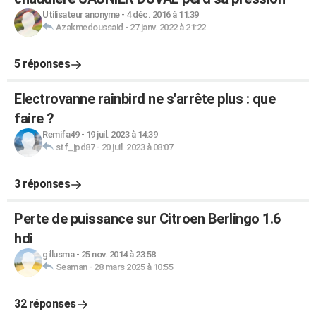
Utilisateur anonyme
-
4 déc. 2016 à 11:39
Azakmedoussaid
-
27 janv. 2022 à 21:22
5 réponses
Electrovanne rainbird ne s'arrête plus : que
faire ?
Remifa49
-
19 juil. 2023 à 14:39
stf_jpd87
-
20 juil. 2023 à 08:07
3 réponses
Perte de puissance sur Citroen Berlingo 1.6
hdi
gillusma
-
25 nov. 2014 à 23:58
Seaman
-
28 mars 2025 à 10:55
32 réponses