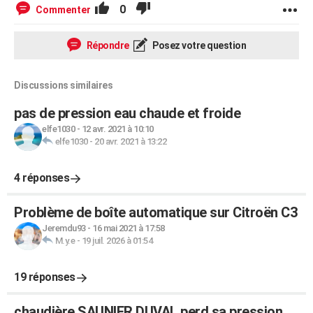
0
Commenter
Répondre
Posez votre question
Discussions similaires
pas de pression eau chaude et froide
elfe1030
-
12 avr. 2021 à 10:10
elfe1030
-
20 avr. 2021 à 13:22
4 réponses
Problème de boîte automatique sur Citroën C3
Jeremdu93
-
16 mai 2021 à 17:58
M.y.e
-
19 juil. 2026 à 01:54
19 réponses
chaudière SAUNIER DUVAL perd sa pression