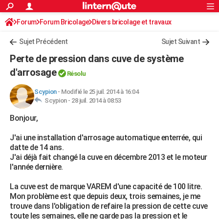
ACTUALITÉS
Forum
Forum Bricolage
Connexion
Divers bricolage et travaux
S'inscrire
Rechercher
Société
Education
Villes
Politique
Faits Divers
Monde
+
SPORT
Sujet Précédent
Sujet Suivant
Football
Cyclisme
Forum
Coupe du monde 2026
Tennis
Rugby
CULTURE
Perte de pression dans cuve de système
TNT
Cinéma
Musique
Programme TV
Streaming
Sorties cinéma
+
d'arrosage
FINANCE
Résolu
Impôts
Immobilier
Banque
Crédit
Retraite
Epargne
Risques naturels par ville
Assurance
AUTO
Scypion
-
Modifié le 25 juil. 2014 à 16:04
Scypion -
28 juil. 2014 à 08:53
Réserver un essai
Berlines
Forum auto
Essais
Citadines
SUV
+
HIGH-TECH
Bonjour,
Meilleur smartphone
Ordinateurs
Guide high-tech
Mobiles
Internet
Jeux vidéo
+
BRICOLAGE
J'ai une installation d'arrosage automatique enterrée, qui
datte de 14 ans.
Aménagement intérieur
Cuisine
Jardinage
+
Forum
Extérieur
Salle de bains
Rangement
WEEK-END
J'ai déjà fait changé la cuve en décembre 2013 et le moteur
l'année dernière.
Escapades
Expositions
Week-end nature
Guides de France
Patrimoine
Musées
+
LIFESTYLE
La cuve est de marque VAREM d'une capacité de 100 litre.
Bien-être
Mode
+
Art de vivre
Loisirs
Modes de vie
SANTE
Mon problème est que depuis deux, trois semaines, je me
trouve dans l'obligation de refaire la pression de cette cuve
Guide de la santé
Médicaments
+
Alimentation
Maladies
Sommeil
VOYAGE
toute les semaines, elle ne garde pas la pression et le