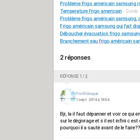
Probleme frigo americain samsung r
Temperature frigo americain
- Guide
Problème frigo américain samsung, 
Frigo américain samsung qui fait disj
Déboucher évacuation frigo samsun
Branchement eau frigo américain s
2 réponses
RÉPONSE 1 / 2
Profil bloqué
1 sept. 2014 à 18:54
Bjr, la il faut dépanner et voir ce qu
sur le dégivrage et s il est infini c e
pourquoi il a sauté avant de le faire?