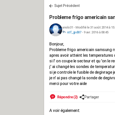
Sujet Précédent
Probleme frigo americain sa
anslo31
-
Modifié le 31 août 2014 à 15
stf_jpd87
-
9 avr. 2016 à 08:45
Bonjour,
Probleme frigo americain samsung r
apres avoir atteint les temperatures 
si l' on coupe le secteur et qu 'on le r
j' ai changé les sondes de temperatur
si je controle le fusible de degivrage 
je n' ai pas changé la sonde de degiv
merci pour votre aide
Répondre (2)
Partager
A voir également: