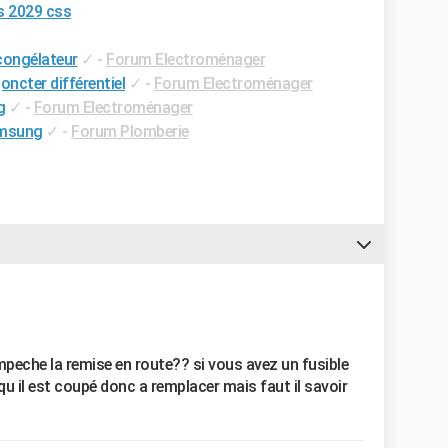
s 2029 css
congélateur
✓
-
Forum Electroménager
oncter différentiel
✓
-
Forum Electroménager
g
✓
-
Forum Electroménager
amsung
✓
-
Forum Plomberie
i empeche la remise en route?? si vous avez un fusible
st qu il est coupé donc a remplacer mais faut il savoir
?