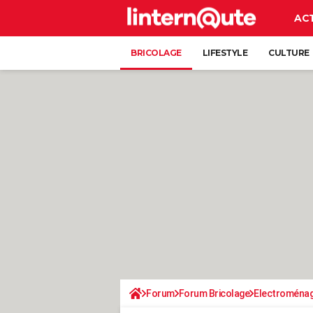
AC
BRICOLAGE
LIFESTYLE
CULTURE
Forum
Forum Bricolage
Electroména