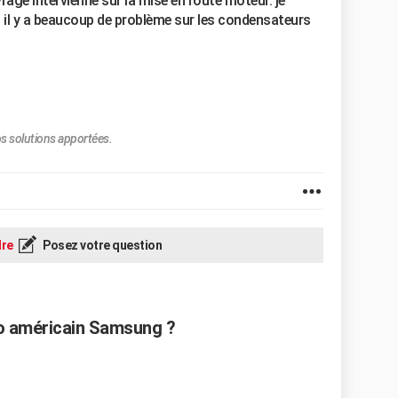
rage intervienne sur la mise en route moteur. je
ils il y a beaucoup de problème sur les condensateurs
s solutions apportées.
re
Posez votre question
go américain Samsung ?