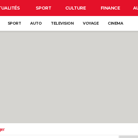
TUALITÉS
SPORT
CULTURE
FINANCE
A
SPORT
AUTO
TELEVISION
VOYAGE
CINEMA
ger