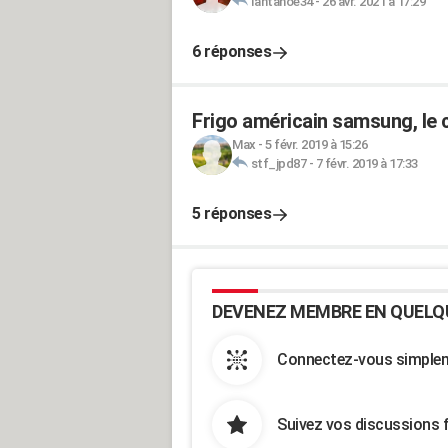
Iantanoe34
-
26 avr. 2021 à 17:29
6 réponses
Frigo américain samsung, le 
Max
-
5 févr. 2019 à 15:26
stf_jpd87
-
7 févr. 2019 à 17:33
5 réponses
DEVENEZ MEMBRE EN QUELQ
Connectez-vous simpleme
Suivez vos discussions 