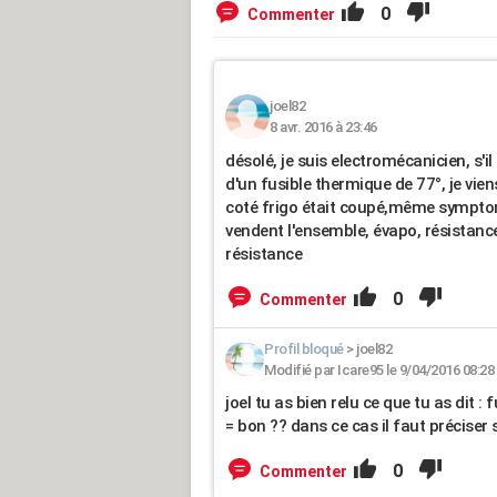
0
Commenter
joel82
8 avr. 2016 à 23:46
désolé, je suis electromécanicien, s'il 
d'un fusible thermique de 77°, je vien
coté frigo était coupé,même symptom
vendent l'ensemble, évapo, résistance
résistance
0
Commenter
Profil bloqué
>
joel82
Modifié par Icare95 le 9/04/2016 08:28
joel tu as bien relu ce que tu as dit :
= bon ?? dans ce cas il faut préciser
0
Commenter