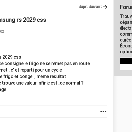
Foru
Sujet Suivant
Trouv
msung rs 2029 css
dépan
élect
:02
commu
durée
Écono
optimi
s 2029 css
de consigne le frigo ne se remet pas en route
emet , c' et reparti pour un cycle
e frigo et congel , meme resultat
je trouve une valeur infinie est_ce normal ?
rage