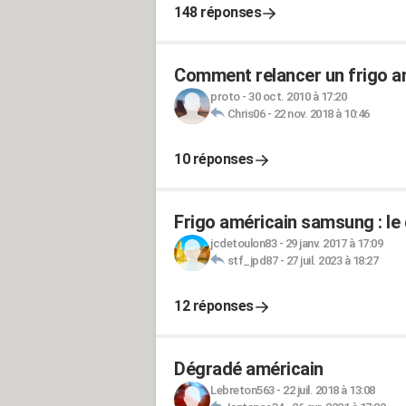
148 réponses
Comment relancer un frigo a
proto
-
30 oct. 2010 à 17:20
Chris06
-
22 nov. 2018 à 10:46
10 réponses
Frigo américain samsung : le
jcdetoulon83
-
29 janv. 2017 à 17:09
stf_jpd87
-
27 juil. 2023 à 18:27
12 réponses
Dégradé américain
Lebreton563
-
22 juil. 2018 à 13:08