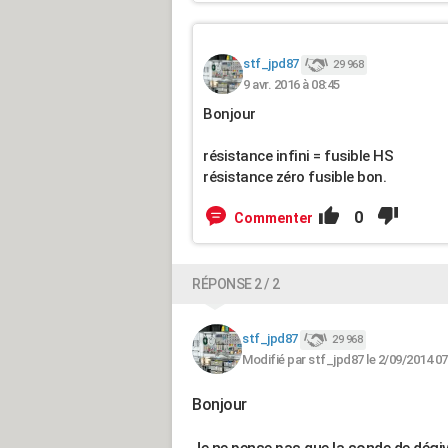
stf_jpd87
29 968
9 avr. 2016 à 08:45
Bonjour
résistance infini = fusible HS
résistance zéro fusible bon.
0
Commenter
RÉPONSE 2 / 2
stf_jpd87
29 968
Modifié par stf_jpd87 le 2/09/2014 07
Bonjour