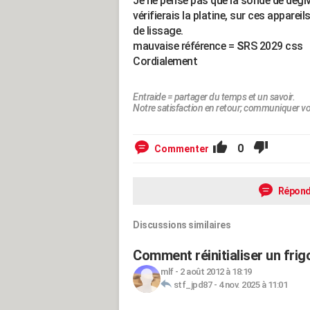
Je ne pense pas que la sonde de dégiv
vérifierais la platine, sur ces appare
de lissage.
mauvaise référence =
S
RS 2029 css
Cordialement
Entraide = partager du temps et un savoir.
Notre satisfaction en retour; communiquer vo
0
Commenter
Répond
Discussions similaires
Comment réinitialiser un fri
mlf
-
2 août 2012 à 18:19
stf_jpd87
-
4 nov. 2025 à 11:01