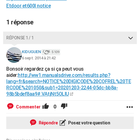
Etdoor et600l notice
City break
Voyage de noces
Climat
Destinations
Voyage nature
Forum
+
PHOTO
GUIDES D'ACHAT
1 réponse
BONS PLANS
RÉPONSE 1 / 1
CARTE DE VOEUX
KIDUGUEN
5 109
Carte Bonne année
Carte Pâques
Carte de Noël
Carte Saint-Valentin
Carte d'anniversaire
DICTIONNAIRE
6 sept. 2014 à 21:42
Bonsoir regardez ça si ça peut vous
Biographies
Expressions
Dictionnaire
Citations
Proverbes
PROGRAMME TV
aider:
http://ww1.manualsdrive.com/results.php?
lang=fr&search=NOTICE%20DIGICODE%20COFREL%20TE
COPAINS D'AVANT
RCODE%201050&sub1=20201203-2244-05dc-bb8a-
98b5bdef8aa9#.VAtjNt5OLIU
Se connecter
Collèges
Universités
Service militaire
S'inscrire
Lycées
Primaires
Entreprises
Avis de recherche
AVIS DE DÉCÈS
0
Commenter
FORUM
Lifestyle
Sport
Television
Cinema
Bricolage
Culture
Auto
Voyage
Répondre
Posez votre question