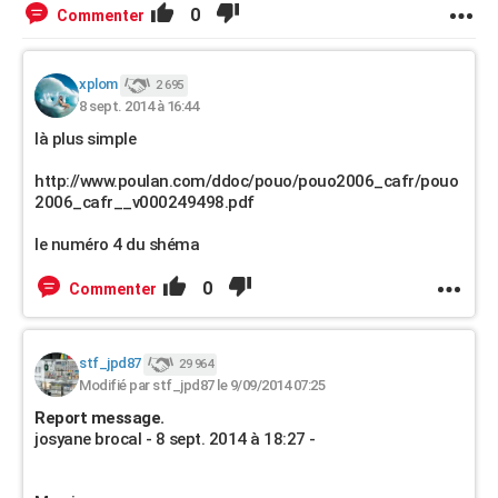
0
Commenter
xplom
2 695
8 sept. 2014 à 16:44
là plus simple
http://www.poulan.com/ddoc/pouo/pouo2006_cafr/pouo
2006_cafr__v000249498.pdf
le numéro 4 du shéma
0
Commenter
stf_jpd87
29 964
Modifié par stf_jpd87 le 9/09/2014 07:25
Report message.
josyane brocal - 8 sept. 2014 à 18:27 -