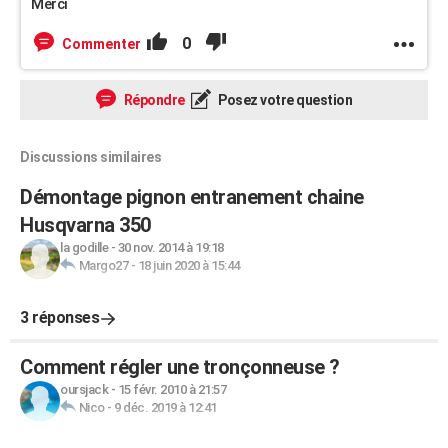
Merci
0
Commenter
Répondre
Posez votre question
Discussions similaires
Démontage pignon entranement chaine
Husqvarna 350
la godille
-
30 nov. 2014 à 19:18
Margo27
-
18 juin 2020 à 15:44
3 réponses
Comment régler une tronçonneuse ?
oursjack
-
15 févr. 2010 à 21:57
Nico
-
9 déc. 2019 à 12:41