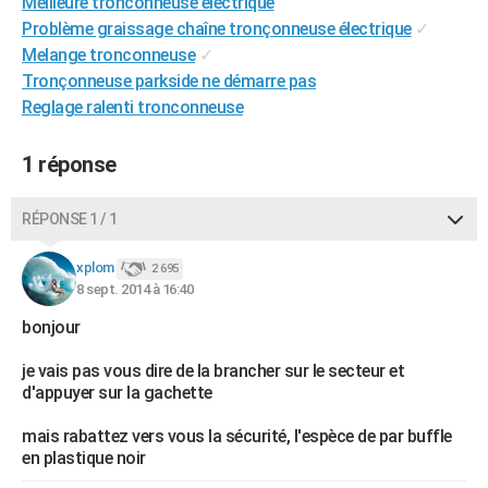
Meilleure tronconneuse electrique
City break
Voyage de noces
Climat
Destinations
Voyage nature
Forum
+
PHOTO
Problème graissage chaîne tronçonneuse électrique
✓
Melange tronconneuse
✓
GUIDES D'ACHAT
Tronçonneuse parkside ne démarre pas
Reglage ralenti tronconneuse
BONS PLANS
CARTE DE VOEUX
1 réponse
Carte Bonne année
Carte Pâques
Carte de Noël
Carte Saint-Valentin
Carte d'anniversaire
DICTIONNAIRE
RÉPONSE 1 / 1
Biographies
Expressions
Dictionnaire
Citations
Proverbes
PROGRAMME TV
xplom
2 695
8 sept. 2014 à 16:40
COPAINS D'AVANT
bonjour
Se connecter
Collèges
Universités
Service militaire
S'inscrire
Lycées
Primaires
Entreprises
Avis de recherche
AVIS DE DÉCÈS
je vais pas vous dire de la brancher sur le secteur et
FORUM
d'appuyer sur la gachette
Lifestyle
Sport
Television
Cinema
Bricolage
Culture
Auto
Voyage
mais rabattez vers vous la sécurité, l'espèce de par buffle
en plastique noir