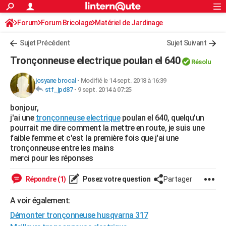
ACTUALITÉS
Forum
Forum Bricolage
Connexion
Matériel de Jardinage
S'inscrire
Rechercher
Société
Education
Villes
Politique
Faits Divers
Monde
+
SPORT
Sujet Précédent
Sujet Suivant
Football
Cyclisme
Forum
Coupe du monde 2026
Tennis
Rugby
CULTURE
Tronçonneuse electrique poulan el 640
Résolu
TNT
Cinéma
Musique
Programme TV
Streaming
Sorties cinéma
+
FINANCE
josyane brocal
-
Modifié le 14 sept. 2018 à 16:39
stf_jpd87
-
9 sept. 2014 à 07:25
Impôts
Immobilier
Banque
Crédit
Retraite
Epargne
Risques naturels par ville
Assurance
AUTO
bonjour,
Réserver un essai
Berlines
Forum auto
Essais
Citadines
SUV
+
HIGH-TECH
j'ai une
tronçonneuse electrique
poulan el 640, quelqu'un
pourrait me dire comment la mettre en route, je suis une
Meilleur smartphone
Ordinateurs
Guide high-tech
Mobiles
Internet
Jeux vidéo
+
BRICOLAGE
faible femme et c'est la première fois que j'ai une
tronçonneuse entre les mains
Aménagement intérieur
Cuisine
Jardinage
+
Forum
Extérieur
Salle de bains
Rangement
WEEK-END
merci pour les réponses
Escapades
Expositions
Week-end nature
Guides de France
Patrimoine
Musées
+
LIFESTYLE
Répondre (1)
Posez votre question
Partager
Bien-être
Mode
+
Art de vivre
Loisirs
Modes de vie
SANTE
A voir également:
Démonter tronçonneuse husqvarna 317
Guide de la santé
Médicaments
+
Alimentation
Maladies
Sommeil
VOYAGE