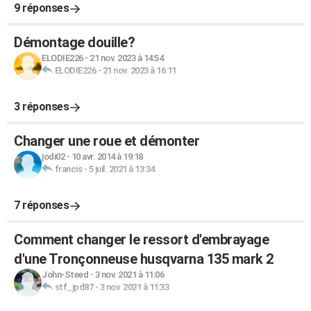
9 réponses
Démontage douille?
ELODIE226
-
21 nov. 2023 à 14:54
ELODIE226
-
21 nov. 2023 à 16:11
3 réponses
Changer une roue et démonter
jodi02
-
10 avr. 2014 à 19:18
francis
-
5 juil. 2021 à 13:34
7 réponses
Comment changer le ressort d'embrayage
d'une Tronçonneuse husqvarna 135 mark 2
John-Steed
-
3 nov. 2021 à 11:06
stf_jpd87
-
3 nov. 2021 à 11:33