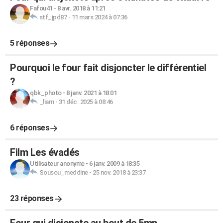
Fafou41
-
8 avr. 2018 à 11:21
stf_jpd87
-
11 mars 2024 à 07:36
5 réponses
Pourquoi le four fait disjoncter le différentiel
?
qbk_photo
-
8 janv. 2021 à 18:01
_liam
-
31 déc. 2025 à 08:46
6 réponses
Film Les évadés
Utilisateur anonyme
-
6 janv. 2009 à 18:35
Sousou_meddine
-
25 nov. 2018 à 23:37
23 réponses