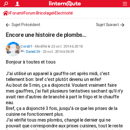
ACTUALITÉS
Forum
Forum Bricolage
Connexion
Electricité
S'inscrire
Rechercher
Société
Education
Villes
Politique
Faits Divers
Monde
+
SPORT
Sujet Précédent
Sujet Suivant
Football
Cyclisme
Forum
Coupe du monde 2026
Tennis
Rugby
CULTURE
Encore une histoire de plombs...
TNT
Cinéma
Musique
Programme TV
Streaming
Sorties cinéma
+
FINANCE
Cora01
-
Modifié le 22 oct. 2014 à 20:18
Daniel 26
-
23 oct. 2014 à 06:39
Impôts
Immobilier
Banque
Crédit
Retraite
Epargne
Risques naturels par ville
Assurance
AUTO
Bonjour à toutes et tous
Réserver un essai
Berlines
Forum auto
Essais
Citadines
SUV
+
HIGH-TECH
J'ai utilisé un appareil à gauffre cet après midi, c'est
Meilleur smartphone
Ordinateurs
Guide high-tech
Mobiles
Internet
Jeux vidéo
+
BRICOLAGE
tellement bon: bref c'est plutôt devenu un enfer!
Au bout de 5 min, ça a disjoncté. Voulant vraiment faire
Aménagement intérieur
Cuisine
Jardinage
+
Forum
Extérieur
Salle de bains
Rangement
WEEK-END
mes gauffres, j'ai fait plusieurs tentatives sachant qu'il n'y
avait rien d'autres de branché à part le frigo et le chauffe
Escapades
Expositions
Week-end nature
Guides de France
Patrimoine
Musées
+
LIFESTYLE
eau.
Bref, ça a disjoncté 3 fois, jusqu'à ce que les prises de la
Bien-être
Mode
+
Art de vivre
Loisirs
Modes de vie
SANTE
cuisine ne fonctionnent plus.
J'ai vérifié tous mes plombs, changé le dernier qui ne
Guide de la santé
Médicaments
+
Alimentation
Maladies
Sommeil
VOYAGE
pouvait que correspondre aux prises cuisines, tout le reste