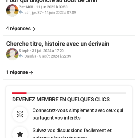
Four qui disjoncte au bout de 5mn
Pat1408
-
11 juin 2022 à 09:53
stf_jpd87
-
14 juin 2022 à 07:09
4 réponses
Cherche titre, histoire avec un écrivain
Steph
-
31 juil. 2024 à 17:20
Dasilva
-
8 août 2024 à 22:39
1 réponse
DEVENEZ MEMBRE EN QUELQUES CLICS
Connectez-vous simplement avec ceux qui
partagent vos intérêts
Suivez vos discussions facilement et
obtenez plus de réponses