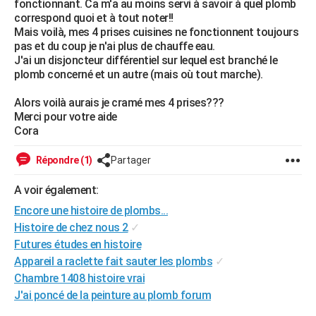
fonctionnant. Ca m'a au moins servi à savoir à quel plomb
City break
Voyage de noces
Climat
Destinations
Voyage nature
Forum
+
correspond quoi et à tout noter!!
PHOTO
Mais voilà, mes 4 prises cuisines ne fonctionnent toujours
pas et du coup je n'ai plus de chauffe eau.
GUIDES D'ACHAT
J'ai un disjoncteur différentiel sur lequel est branché le
plomb concerné et un autre (mais où tout marche).
BONS PLANS
Alors voilà aurais je cramé mes 4 prises???
CARTE DE VOEUX
Merci pour votre aide
Carte Bonne année
Carte Pâques
Carte de Noël
Carte Saint-Valentin
Carte d'anniversaire
Cora
DICTIONNAIRE
Biographies
Expressions
Dictionnaire
Citations
Proverbes
PROGRAMME TV
Répondre (1)
Partager
COPAINS D'AVANT
A voir également:
Encore une histoire de plombs...
Se connecter
Collèges
Universités
Service militaire
S'inscrire
Lycées
Primaires
Entreprises
Avis de recherche
AVIS DE DÉCÈS
Histoire de chez nous 2
✓
Futures études en histoire
FORUM
Appareil a raclette fait sauter les plombs
✓
Lifestyle
Sport
Television
Cinema
Bricolage
Culture
Auto
Voyage
Chambre 1408 histoire vrai
J'ai poncé de la peinture au plomb forum