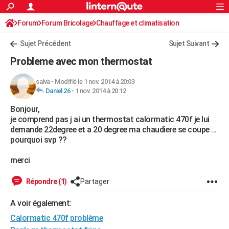
ACTUALITÉS
Forum
Forum Bricolage
Connexion
Chauffage et climatisation
S'inscrire
Rechercher
Société
Education
Villes
Politique
Faits Divers
Monde
+
SPORT
Sujet Précédent
Sujet Suivant
Football
Cyclisme
Forum
Coupe du monde 2026
Tennis
Rugby
CULTURE
Probleme avec mon thermostat
TNT
Cinéma
Musique
Programme TV
Streaming
Sorties cinéma
+
FINANCE
salva
-
Modifié le 1 nov. 2014 à 20:03
Daniel 26
-
1 nov. 2014 à 20:12
Impôts
Immobilier
Banque
Crédit
Retraite
Epargne
Risques naturels par ville
Assurance
AUTO
Bonjour,
Réserver un essai
Berlines
Forum auto
Essais
Citadines
SUV
+
HIGH-TECH
je comprend pas j ai un thermostat calormatic 470f je lui
demande 22degree et a 20 degree ma chaudiere se coupe ...
Meilleur smartphone
Ordinateurs
Guide high-tech
Mobiles
Internet
Jeux vidéo
+
BRICOLAGE
pourquoi svp ??
Aménagement intérieur
Cuisine
Jardinage
+
Forum
Extérieur
Salle de bains
Rangement
WEEK-END
merci
Escapades
Expositions
Week-end nature
Guides de France
Patrimoine
Musées
+
LIFESTYLE
Répondre (1)
Partager
Bien-être
Mode
+
Art de vivre
Loisirs
Modes de vie
SANTE
A voir également:
Calormatic 470f problème
Guide de la santé
Médicaments
+
Alimentation
Maladies
Sommeil
VOYAGE