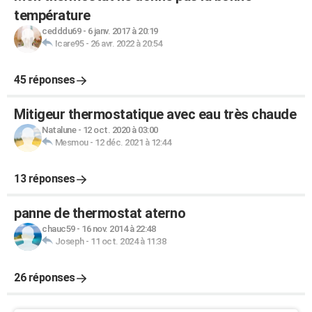
température
cedddu69
-
6 janv. 2017 à 20:19
Icare95
-
26 avr. 2022 à 20:54
45 réponses
Mitigeur thermostatique avec eau très chaude
Natalune
-
12 oct. 2020 à 03:00
Mesmou
-
12 déc. 2021 à 12:44
13 réponses
panne de thermostat aterno
chauc59
-
16 nov. 2014 à 22:48
Joseph
-
11 oct. 2024 à 11:38
26 réponses