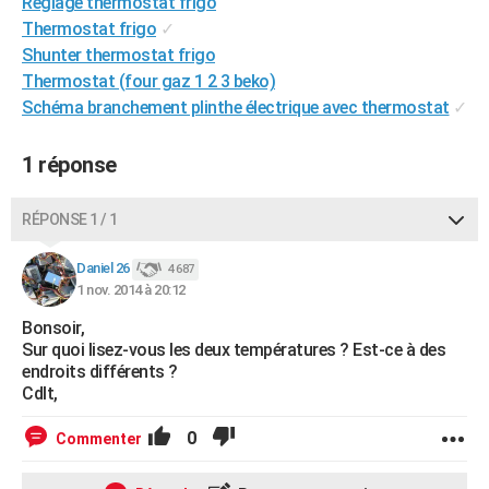
Reglage thermostat frigo
City break
Voyage de noces
Climat
Destinations
Voyage nature
Forum
+
PHOTO
Thermostat frigo
✓
Shunter thermostat frigo
GUIDES D'ACHAT
Thermostat (four gaz 1 2 3 beko)
Schéma branchement plinthe électrique avec thermostat
✓
BONS PLANS
CARTE DE VOEUX
1 réponse
Carte Bonne année
Carte Pâques
Carte de Noël
Carte Saint-Valentin
Carte d'anniversaire
DICTIONNAIRE
RÉPONSE 1 / 1
Biographies
Expressions
Dictionnaire
Citations
Proverbes
PROGRAMME TV
Daniel 26
4 687
1 nov. 2014 à 20:12
COPAINS D'AVANT
Bonsoir,
Se connecter
Collèges
Universités
Service militaire
S'inscrire
Lycées
Primaires
Entreprises
Avis de recherche
AVIS DE DÉCÈS
Sur quoi lisez-vous les deux températures ? Est-ce à des
endroits différents ?
FORUM
Cdlt,
Lifestyle
Sport
Television
Cinema
Bricolage
Culture
Auto
Voyage
0
Commenter