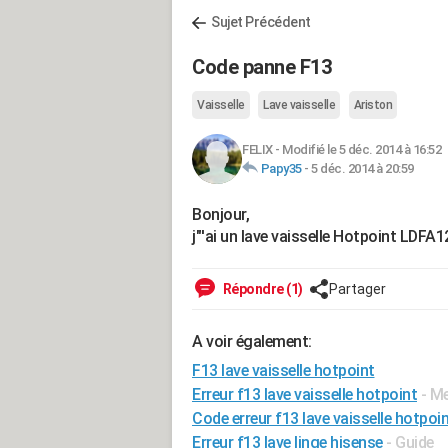
Sujet Précédent
Code panne F13
Vaisselle
Lave vaisselle
Ariston
FELIX
-
Modifié le 5 déc. 2014 à 16:52
Papy35
-
5 déc. 2014 à 20:59
Bonjour,
j"'ai un lave vaisselle Hotpoint LDFA1
Répondre (1)
Partager
A voir également:
F13 lave vaisselle hotpoint
Erreur f13 lave vaisselle hotpoint
- M
Code erreur f13 lave vaisselle hotpoi
Erreur f13 lave linge hisense
- Guide