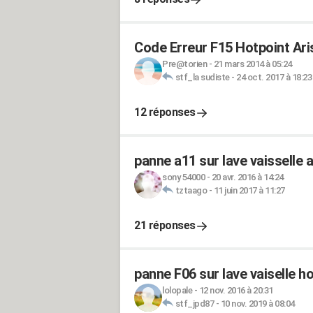
Code Erreur F15 Hotpoint A
Pre@torien
-
21 mars 2014 à 05:24
stf_la sudiste
-
24 oct. 2017 à 18:23
12 réponses
panne a11 sur lave vaisselle 
sony 54000
-
20 avr. 2016 à 14:24
tztaago
-
11 juin 2017 à 11:27
21 réponses
panne F06 sur lave vaiselle 
lolopale
-
12 nov. 2016 à 20:31
stf_jpd87
-
10 nov. 2019 à 08:04