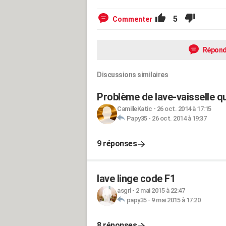
5
Commenter
Répond
Discussions similaires
Problème de lave-vaisselle qui
CamilleKatic
-
26 oct. 2014 à 17:15
Papy35
-
26 oct. 2014 à 19:37
9 réponses
lave linge code F1
asgrl
-
2 mai 2015 à 22:47
papy35
-
9 mai 2015 à 17:20
8 réponses