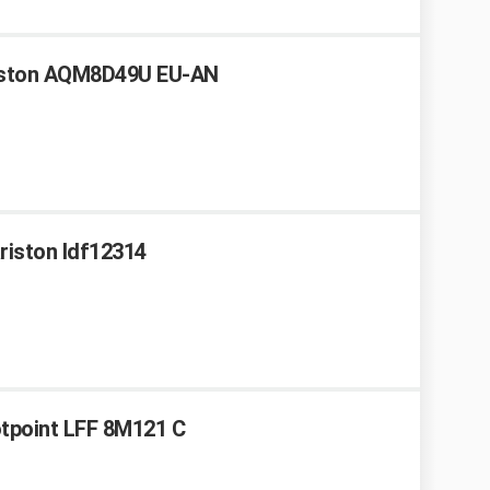
riston AQM8D49U EU-AN
ariston ldf12314
hotpoint LFF 8M121 C