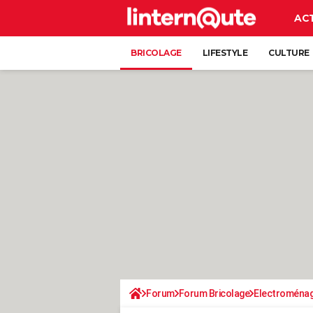
AC
BRICOLAGE
LIFESTYLE
CULTURE
Forum
Forum Bricolage
Electroména