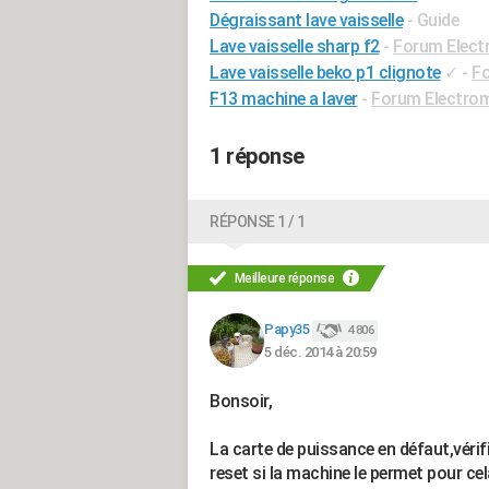
Dégraissant lave vaisselle
- Guide
Lave vaisselle sharp f2
-
Forum Elect
Lave vaisselle beko p1 clignote
✓
-
Fo
F13 machine a laver
-
Forum Electro
1 réponse
RÉPONSE 1 / 1
Meilleure réponse
Papy35
4 806
5 déc. 2014 à 20:59
Bonsoir,
La carte de puissance en défaut,vérif
reset si la machine le permet pour ce