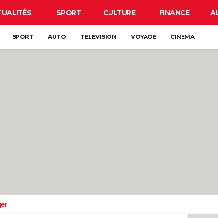
TUALITÉS
SPORT
CULTURE
FINANCE
A
SPORT
AUTO
TELEVISION
VOYAGE
CINEMA
ger