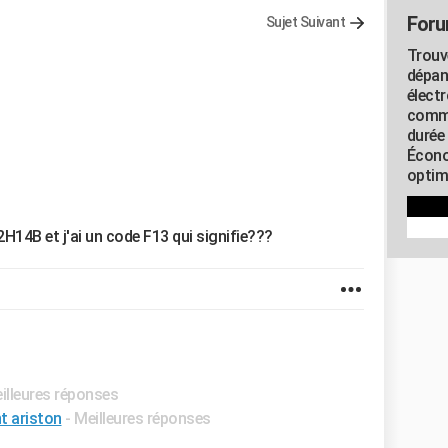
Foru
Sujet Suivant
Trouv
dépan
élect
commu
durée
Écono
optimi
2H14B et j'ai un code F13 qui signifie???
eilleures réponses
nt ariston
- Meilleures réponses