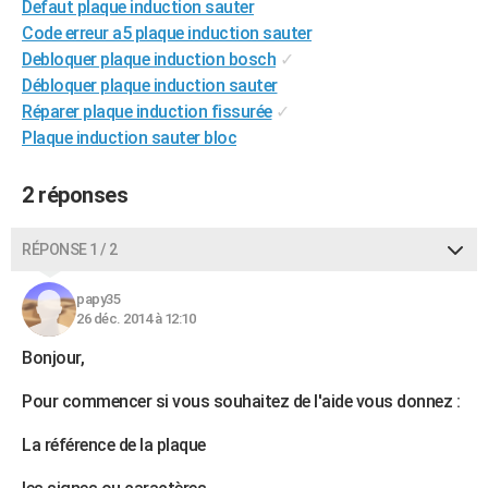
Defaut plaque induction sauter
City break
Voyage de noces
Climat
Destinations
Voyage nature
Forum
+
PHOTO
Code erreur a5 plaque induction sauter
Debloquer plaque induction bosch
✓
GUIDES D'ACHAT
Débloquer plaque induction sauter
Réparer plaque induction fissurée
✓
BONS PLANS
Plaque induction sauter bloc
CARTE DE VOEUX
2 réponses
Carte Bonne année
Carte Pâques
Carte de Noël
Carte Saint-Valentin
Carte d'anniversaire
DICTIONNAIRE
Biographies
Expressions
Dictionnaire
Citations
Proverbes
PROGRAMME TV
RÉPONSE 1 / 2
COPAINS D'AVANT
papy35
26 déc. 2014 à 12:10
Se connecter
Collèges
Universités
Service militaire
S'inscrire
Lycées
Primaires
Entreprises
Avis de recherche
AVIS DE DÉCÈS
Bonjour,
FORUM
Pour commencer si vous souhaitez de l'aide vous donnez :
Lifestyle
Sport
Television
Cinema
Bricolage
Culture
Auto
Voyage
La référence de la plaque