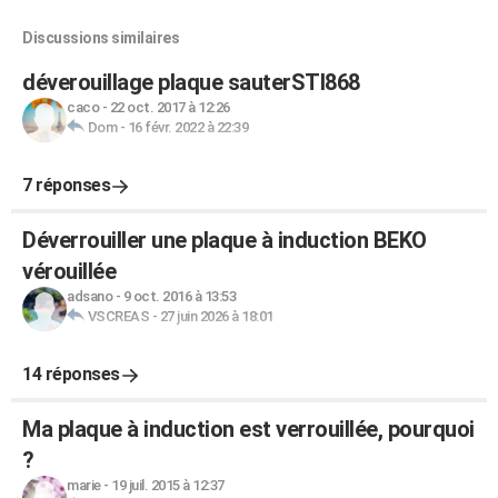
Discussions similaires
déverouillage plaque sauterSTI868
caco
-
22 oct. 2017 à 12:26
Dom
-
16 févr. 2022 à 22:39
7 réponses
Déverrouiller une plaque à induction BEKO
vérouillée
adsano
-
9 oct. 2016 à 13:53
VSCREAS
-
27 juin 2026 à 18:01
14 réponses
Ma plaque à induction est verrouillée, pourquoi
?
marie
-
19 juil. 2015 à 12:37