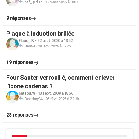
stf_jpd87
-
15 mars 2025 à 08:39
9 réponses
Plaque à induction brûlée
Flavie_97
-
22 sept. 2020 à 13:52
Ben64
-
29 janv. 2026 à 19:42
19 réponses
Four Sauter verrouillé, comment enlever
l'icone cadenas ?
natzou78
-
13 sept. 2009 à 18:56
Dagdag94
-
26 févr. 2026 à 22:10
28 réponses