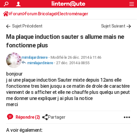
ACTUALITÉS
Forum
Forum Bricolage
Connexion
Electroménager
S'inscrire
Rechercher
Société
Education
Villes
Politique
Faits Divers
Monde
+
SPORT
Sujet Précédent
Sujet Suivant
Football
Cyclisme
Forum
Coupe du monde 2026
Tennis
Rugby
CULTURE
Ma plaque induction sauter s allume mais ne
TNT
Cinéma
Musique
Programme TV
Streaming
Sorties cinéma
+
fonctionne plus
FINANCE
Impôts
Immobilier
Banque
Crédit
Retraite
Epargne
Risques naturels par ville
Assurance
AUTO
mimilajardiniere
-
Modifié le 26 déc. 2014 à 11:46
mimilajardiniere
-
27 déc. 2014 à 08:55
Réserver un essai
Berlines
Forum auto
Essais
Citadines
SUV
+
HIGH-TECH
bonjour
j ai une plaque induction Sauter mixte depuis 12ans elle
Meilleur smartphone
Ordinateurs
Guide high-tech
Mobiles
Internet
Jeux vidéo
+
BRICOLAGE
fonctionne tres bien jusqu a ce matin de drole de caractére
viennent de s afficher et elle ne chauffe plus quelqu un peut
Aménagement intérieur
Cuisine
Jardinage
+
Forum
Extérieur
Salle de bains
Rangement
WEEK-END
me donner une expliquer j ai plus la notice
merci
Escapades
Expositions
Week-end nature
Guides de France
Patrimoine
Musées
+
LIFESTYLE
Répondre (2)
Partager
Bien-être
Mode
+
Art de vivre
Loisirs
Modes de vie
SANTE
A voir également:
Guide de la santé
Médicaments
+
Alimentation
Maladies
Sommeil
VOYAGE