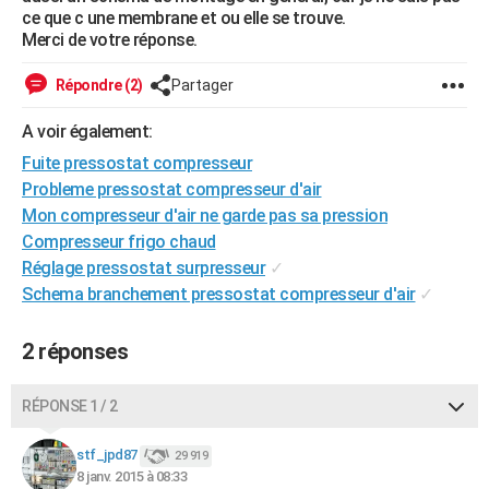
ce que c une membrane et ou elle se trouve.
City break
Voyage de noces
Climat
Destinations
Voyage nature
Forum
+
PHOTO
Merci de votre réponse.
GUIDES D'ACHAT
Répondre (2)
Partager
BONS PLANS
A voir également:
CARTE DE VOEUX
Fuite pressostat compresseur
Probleme pressostat compresseur d'air
Carte Bonne année
Carte Pâques
Carte de Noël
Carte Saint-Valentin
Carte d'anniversaire
DICTIONNAIRE
Mon compresseur d'air ne garde pas sa pression
Compresseur frigo chaud
Biographies
Expressions
Dictionnaire
Citations
Proverbes
PROGRAMME TV
Réglage pressostat surpresseur
✓
COPAINS D'AVANT
Schema branchement pressostat compresseur d'air
✓
Se connecter
Collèges
Universités
Service militaire
S'inscrire
Lycées
Primaires
Entreprises
Avis de recherche
AVIS DE DÉCÈS
2 réponses
FORUM
RÉPONSE 1 / 2
Lifestyle
Sport
Television
Cinema
Bricolage
Culture
Auto
Voyage
stf_jpd87
29 919
8 janv. 2015 à 08:33