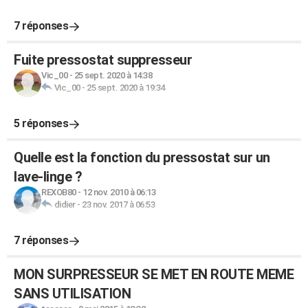
7 réponses
Fuite pressostat suppresseur
Vic_00
-
25 sept. 2020 à 14:38
Vic_00
-
25 sept. 2020 à 19:34
5 réponses
Quelle est la fonction du pressostat sur un
lave-linge ?
REXOB80
-
12 nov. 2010 à 06:13
didier
-
23 nov. 2017 à 06:53
7 réponses
MON SURPRESSEUR SE MET EN ROUTE MEME
SANS UTILISATION