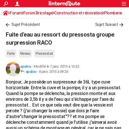
ACTUALITÉS
Forum
Forum Bricolage
Connexion
Construction et rénovation
S'inscrire
Plomberie
Rechercher
Société
Education
Villes
Politique
Faits Divers
Monde
+
SPORT
Sujet Précédent
Sujet Suivant
Football
Cyclisme
Forum
Coupe du monde 2026
Tennis
Rugby
CULTURE
Fuite d'eau au ressort du pressosta groupe
TNT
Cinéma
Musique
Programme TV
Streaming
Sorties cinéma
+
surpression RACO
FINANCE
Impôts
Immobilier
Banque
Crédit
Retraite
Epargne
Risques naturels par ville
Assurance
AUTO
Fuite
Niveau
Pressostat
Réserver un essai
Berlines
Forum auto
Essais
Citadines
SUV
+
HIGH-TECH
apalou
-
Modifié le 7 janv. 2015 à 13:23
apalou
-
8 janv. 2015 à 09:26
Meilleur smartphone
Ordinateurs
Guide high-tech
Mobiles
Internet
Jeux vidéo
+
BRICOLAGE
Bonjour, Je possède un surpresseur de 36L type cuve
horizontale. Entre la cuve et la pompe, il y a un pressostat.
Aménagement intérieur
Cuisine
Jardinage
+
Forum
Extérieur
Salle de bains
Rangement
WEEK-END
Quand la pompe se déclencha, la pression monte et aux
environs de 3,5b il y a de l'eau qui s'échappe par l'axe du
Escapades
Expositions
Week-end nature
Guides de France
Patrimoine
Musées
+
LIFESTYLE
pressostat... Est ce que cela veut dire que la vessie est
percée ? (j'ai changer la vessie) que dois je faire
Bien-être
Mode
+
Art de vivre
Loisirs
Modes de vie
SANTE
d'autre"changer le pressostat"?? et ma pompe se
déclenche constamment quand je l'utilise. j'aimerai avoir
Guide de la santé
Médicaments
+
Alimentation
Maladies
Sommeil
VOYAGE
aussi un schéma de montage en général, car je ne sais pas