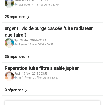
teesses
-
9 mai 2015 à 12:32
labricole47
-
16 mai 2015 à 17:44
28 réponses
urgent : vis de purge cassée fuite radiateur
que faire ?
Syl
-
27 déc. 2014 à 20:20
Sylvia
-
16 janv. 2016 à 09:22
36 réponses
Reparation fuite filtre a sable jupiter
Jupi
-
19 févr. 2015 à 23:53
stf_frmu
-
20 févr. 2015 à 12:02
3 réponses