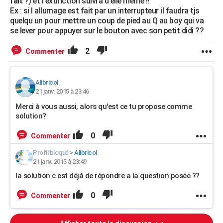
fait
?) et l extinction suivra d elle meme !!
Ex : si l allumage est fait par un interrupteur il faudra tjs
quelqu un pour mettre un coup de pied au Q au boy qui va
se lever pour appuyer sur le bouton avec son petit didi ??
2
Commenter
Alibricol
21 janv. 2015 à 23:46
Merci à vous aussi, alors qu'est ce tu propose comme
solution?
0
Commenter
Profil bloqué
>
Alibricol
21 janv. 2015 à 23:49
la solution c est déjà de répondre a la question posée ??
0
Commenter