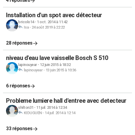
4 réponses
Installation d'un spot avec détecteur
bricolo14
-
1 oct. 2014 à 11:42
Isa
-
24 août 2019 à 22:22
28 réponses
niveau d'eau lave vaisselle Bosch S 510
lapinouyear
-
12 juin 2015 à 18:32
lapinouyear
-
13 juin 2015 à 10:36
6 réponses
Probleme lumiere hall d'entree avec detecteur
shilton31
-
11 juil. 2014 à 12:34
KIDUGUEN
-
14 juil. 2014 à 12:14
33 réponses