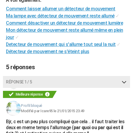
A voir également:
City break
Voyage de noces
Climat
Destinations
Voyage nature
Forum
+
PHOTO
Comment laisser allumer un détecteur de mouvement
Ma lampe avec détecteur de mouvement reste allumé
✓
GUIDES D'ACHAT
Comment désactiver un détecteur de mouvement lumière
Mon détecteur de mouvement reste allumé même en plein
BONS PLANS
jour
✓
CARTE DE VOEUX
Detecteur de mouvement qui s'allume tout seul la nuit
✓
Détecteur de mouvement ne s'éteint plus
Carte Bonne année
Carte Pâques
Carte de Noël
Carte Saint-Valentin
Carte d'anniversaire
DICTIONNAIRE
Biographies
Expressions
Dictionnaire
Citations
Proverbes
5 réponses
PROGRAMME TV
COPAINS D'AVANT
RÉPONSE 1 / 5
Se connecter
Collèges
Universités
Service militaire
S'inscrire
Lycées
Primaires
Entreprises
Avis de recherche
AVIS DE DÉCÈS
Meilleure réponse
FORUM
Profil bloqué
Modifié par Icare95 le 21/01/2015 23:49
Lifestyle
Sport
Television
Cinema
Bricolage
Culture
Auto
Voyage
Bjr, c est un peu plus compliqué que cela .. il faut traiter les
deux en meme temps l'allumage (
par quoi ou par qui est il