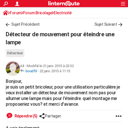
ACTUALITÉS
Forum
Forum Bricolage
Connexion
Electricité
S'inscrire
Rechercher
Société
Education
Villes
Politique
Faits Divers
Monde
+
SPORT
Sujet Précédent
Sujet Suivant
Football
Cyclisme
Forum
Coupe du monde 2026
Tennis
Rugby
CULTURE
Détecteur de mouvement pour éteindre une
TNT
Cinéma
Musique
Programme TV
Streaming
Sorties cinéma
+
lampe
FINANCE
Impôts
Immobilier
Banque
Crédit
Retraite
Epargne
Risques naturels par ville
Assurance
AUTO
Détecteur
Réserver un essai
Berlines
Forum auto
Essais
Citadines
SUV
+
HIGH-TECH
Ali
-
Modifié le 21 janv. 2015 à 23:32
boudfil
-
22 janv. 2015 à 11:15
Meilleur smartphone
Ordinateurs
Guide high-tech
Mobiles
Internet
Jeux vidéo
+
BRICOLAGE
Bonjour,
je suis un petit bricoleur, pour une utilisation particulière je
Aménagement intérieur
Cuisine
Jardinage
+
Forum
Extérieur
Salle de bains
Rangement
WEEK-END
veux installer un détecteur de mouvement nom pas pour
allumer une lampe mais pour l'éteindre. quel montage me
Escapades
Expositions
Week-end nature
Guides de France
Patrimoine
Musées
+
LIFESTYLE
proposeriez vous? et merci d'avance.
Bien-être
Mode
+
Art de vivre
Loisirs
Modes de vie
SANTE
Répondre (5)
Partager
Guide de la santé
Médicaments
+
Alimentation
Maladies
Sommeil
VOYAGE