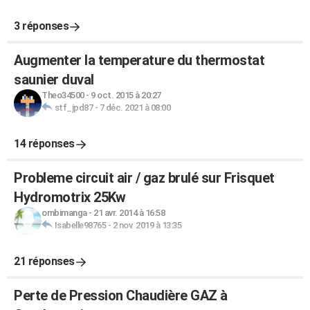
3 réponses
Augmenter la temperature du thermostat
saunier duval
Theo34500
-
9 oct. 2015 à 20:27
stf_jpd87
-
7 déc. 2021 à 08:00
14 réponses
Probleme circuit air / gaz brulé sur Frisquet
Hydromotrix 25Kw
ombimanga
-
21 avr. 2014 à 16:58
Isabelle98765
-
2 nov. 2019 à 13:35
21 réponses
Perte de Pression Chaudière GAZ à