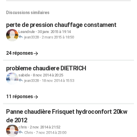
Discussions similaires
perte de pression chauffage constament
Leandrule
-
30 janv. 2015 à 19:14
jean3328
-
2 mars 2015 à 18:50
24 réponses
probleme chaudiere DIETRICH
sabide
-
8 nov. 2014 à 20:25
jean3328
-
18 nov. 2014 à 15:53
11 réponses
Panne chaudière Frisquet hydroconfort 20kw
de 2012
chris
-
2 nov. 2014 à 21:52
Chris
-
7 nov. 2014 à 23:00