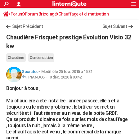
ACTUALITÉS
Forum
Forum Bricolage
Connexion
Chauffage et climatisation
S'inscrire
Rechercher
Société
Education
Villes
Politique
Faits Divers
Monde
+
SPORT
Sujet Précédent
Sujet Suivant
Football
Cyclisme
Forum
Coupe du monde 2026
Tennis
Rugby
CULTURE
Chaudière Frisquet prestige Évolution Visio 32
TNT
Cinéma
Musique
Programme TV
Streaming
Sorties cinéma
+
kw
FINANCE
Impôts
Immobilier
Banque
Crédit
Retraite
Epargne
Risques naturels par ville
Assurance
AUTO
Chaudière
Condensation
Réserver un essai
Berlines
Forum auto
Essais
Citadines
SUV
+
HIGH-TECH
Socratee
-
Modifié le 25 févr. 2015 à 15:31
PIANOO5 -
10 déc. 2020 à 00:42
Meilleur smartphone
Ordinateurs
Guide high-tech
Mobiles
Internet
Jeux vidéo
+
BRICOLAGE
Bonjour à tous ,
Aménagement intérieur
Cuisine
Jardinage
+
Forum
Extérieur
Salle de bains
Rangement
WEEK-END
Ma chaudière a été installée l'année passée ,elle a et a
toujours eu le même problème : le brûleur se met en
Escapades
Expositions
Week-end nature
Guides de France
Patrimoine
Musées
+
LIFESTYLE
sécurité et il faut réarmer au niveau de la boîte GRDF.
Ça se produit 1 dizaine de fois sur les mois de chauffage
Bien-être
Mode
+
Art de vivre
Loisirs
Modes de vie
SANTE
,toujours la nuit ,jamais à la même heure ,
Le chauffagiste est venu , le commercial de la marque
Guide de la santé
Médicaments
+
Alimentation
Maladies
Sommeil
VOYAGE
aussi .