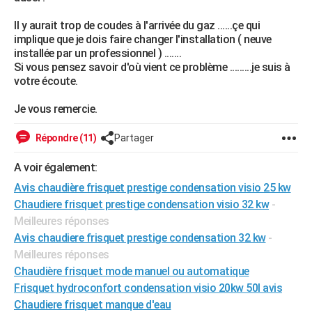
City break
Voyage de noces
Climat
Destinations
Voyage nature
Forum
+
PHOTO
Il y aurait trop de coudes à l'arrivée du gaz ......çe qui
implique que je dois faire changer l'installation ( neuve
GUIDES D'ACHAT
installée par un professionnel ) .......
Si vous pensez savoir d'où vient ce problème .........je suis à
BONS PLANS
votre écoute.
CARTE DE VOEUX
Je vous remercie.
Carte Bonne année
Carte Pâques
Carte de Noël
Carte Saint-Valentin
Carte d'anniversaire
DICTIONNAIRE
Répondre (11)
Partager
Biographies
Expressions
Dictionnaire
Citations
Proverbes
PROGRAMME TV
A voir également:
COPAINS D'AVANT
Avis chaudière frisquet prestige condensation visio 25 kw
Chaudiere frisquet prestige condensation visio 32 kw
-
Se connecter
Collèges
Universités
Service militaire
S'inscrire
Lycées
Primaires
Entreprises
Avis de recherche
AVIS DE DÉCÈS
Meilleures réponses
Avis chaudiere frisquet prestige condensation 32 kw
-
FORUM
Meilleures réponses
Lifestyle
Sport
Television
Cinema
Bricolage
Culture
Auto
Voyage
Chaudière frisquet mode manuel ou automatique
Frisquet hydroconfort condensation visio 20kw 50l avis
Chaudiere frisquet manque d'eau