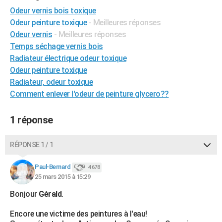
City break
Voyage de noces
Climat
Destinations
Voyage nature
Forum
+
Odeur vernis bois toxique
PHOTO
Odeur peinture toxique
- Meilleures réponses
GUIDES D'ACHAT
Odeur vernis
- Meilleures réponses
Temps séchage vernis bois
BONS PLANS
Radiateur électrique odeur toxique
Odeur peinture toxique
CARTE DE VOEUX
Radiateur, odeur toxique
Carte Bonne année
Carte Pâques
Carte de Noël
Carte Saint-Valentin
Carte d'anniversaire
DICTIONNAIRE
Comment enlever l'odeur de peinture glycero??
Biographies
Expressions
Dictionnaire
Citations
Proverbes
PROGRAMME TV
1 réponse
COPAINS D'AVANT
RÉPONSE 1 / 1
Se connecter
Collèges
Universités
Service militaire
S'inscrire
Lycées
Primaires
Entreprises
Avis de recherche
AVIS DE DÉCÈS
Paul-Bernard
4 678
FORUM
25 mars 2015 à 15:29
Lifestyle
Sport
Television
Cinema
Bricolage
Culture
Auto
Voyage
Bonjour
Gérald
.
Encore une victime des peintures à l'eau!