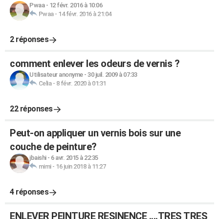
Pwaa
-
12 févr. 2016 à 10:06
Pwaa
-
14 févr. 2016 à 21:04
2 réponses
comment enlever les odeurs de vernis ?
Utilisateur anonyme
-
30 juil. 2009 à 07:33
Celia
-
8 févr. 2020 à 01:31
22 réponses
Peut-on appliquer un vernis bois sur une
couche de peinture?
jbaishi
-
6 avr. 2015 à 22:35
mimi
-
16 juin 2018 à 11:27
4 réponses
ENLEVER PEINTURE RESINENCE ....TRES TRES