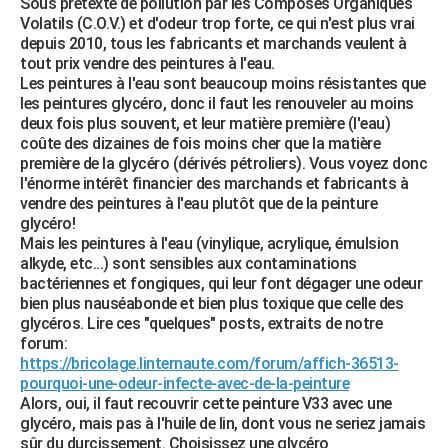
Sous prétexte de pollution par les Composés Organiques
Volatils (C.O.V.) et d'odeur trop forte, ce qui n'est plus vrai
depuis 2010, tous les fabricants et marchands veulent à
tout prix vendre des peintures à l'eau.
Les peintures à l'eau sont beaucoup moins résistantes que
les peintures glycéro, donc il faut les renouveler au moins
deux fois plus souvent, et leur matière première (l'eau)
coûte des dizaines de fois moins cher que la matière
première de la glycéro (dérivés pétroliers). Vous voyez donc
l'énorme intérêt financier des marchands et fabricants à
vendre des peintures à l'eau plutôt que de la peinture
glycéro!
Mais les peintures à l'eau (vinylique, acrylique, émulsion
alkyde, etc...) sont sensibles aux contaminations
bactériennes et fongiques, qui leur font dégager une odeur
bien plus nauséabonde et bien plus toxique que celle des
glycéros. Lire ces "quelques" posts, extraits de notre
forum:
https://bricolage.linternaute.com/forum/affich-36513-
pourquoi-une-odeur-infecte-avec-de-la-peinture
Alors, oui, il faut recouvrir cette peinture V33 avec une
glycéro, mais pas à l'huile de lin, dont vous ne seriez jamais
sûr du durcissement. Choisissez une glycéro