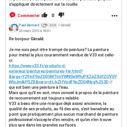
s'appliquer directement sur la rouille.
0
Commenter
Paul-Bernard
>
Gérald
4 678
25 mars 2015 à 18:01
Re-bonjour
Gérald
.
Je me suis peut-être trompé de peinture? La peinture
pour métal la plus couramment vendue de V33 est celle-
ci:
https://www.v33.fr/produits-d-
exterieur/peintures/peintures-fer.html?
&args=Y29tcF9pZD05MTImYWN0aW9uPXZpZXdfZGV0Y
WlsJmlkPSZ8&vars=cHJvZHVpdF9pZD04Nzg%253D
qui est bien une peinture à l'eau.
Mais quoi qu'il en soit, mon conseil à propos de la peinture
de recouvrement est toujours valable.
V33 a beau être une marque déjà assez ancienne, la
qualité de ses produits, au fil des ans, s'est banalisée au
point que pratiquement plus aucun marchand de peinture
professionnel
n'accepte d'en vendre, et qu'on n'en trouve
plus que dans les grandes surfaces.