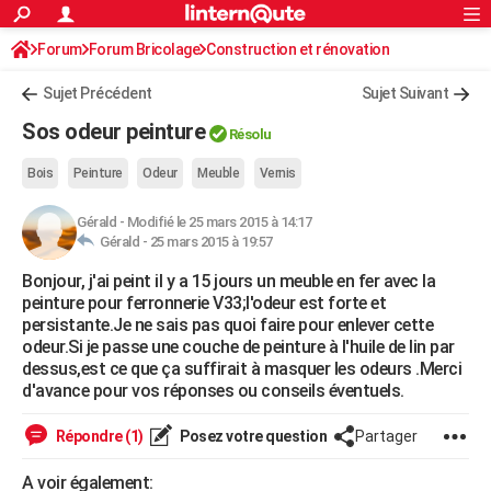
ACTUALITÉS
Forum
Forum Bricolage
Connexion
Construction et rénovation
S'inscrire
Rechercher
Société
Education
Villes
Politique
Faits Divers
Monde
+
SPORT
Peinture, Vernis, Tapissserie
Sujet Précédent
Sujet Suivant
Football
Cyclisme
Forum
Coupe du monde 2026
Tennis
Rugby
CULTURE
Sos odeur peinture
Résolu
TNT
Cinéma
Musique
Programme TV
Streaming
Sorties cinéma
+
FINANCE
Bois
Peinture
Odeur
Meuble
Vernis
Impôts
Immobilier
Banque
Crédit
Retraite
Epargne
Risques naturels par ville
Assurance
AUTO
Gérald
-
Modifié le 25 mars 2015 à 14:17
Gérald -
25 mars 2015 à 19:57
Réserver un essai
Berlines
Forum auto
Essais
Citadines
SUV
+
HIGH-TECH
Bonjour, j'ai peint il y a 15 jours un meuble en fer avec la
Meilleur smartphone
Ordinateurs
Guide high-tech
Mobiles
Internet
Jeux vidéo
+
BRICOLAGE
peinture pour ferronnerie V33;l'odeur est forte et
persistante.Je ne sais pas quoi faire pour enlever cette
Aménagement intérieur
Cuisine
Jardinage
+
Forum
Extérieur
Salle de bains
Rangement
WEEK-END
odeur.Si je passe une couche de peinture à l'huile de lin par
dessus,est ce que ça suffirait à masquer les odeurs .Merci
Escapades
Expositions
Week-end nature
Guides de France
Patrimoine
Musées
+
LIFESTYLE
d'avance pour vos réponses ou conseils éventuels.
Bien-être
Mode
+
Art de vivre
Loisirs
Modes de vie
SANTE
Répondre (1)
Posez votre question
Partager
Guide de la santé
Médicaments
+
Alimentation
Maladies
Sommeil
VOYAGE
A voir également: